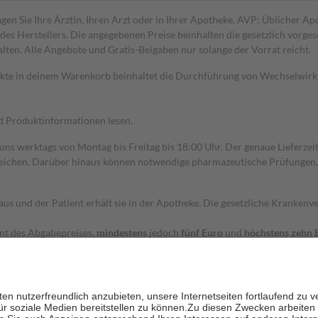
gen Sie Ihre Ärztin, Ihren Arzt oder in Ihrer Apotheke. AVP: Üblicher A
s Herstellers. Die angegebenen Preise beinhalten die gesetzlich vorgesc
alten. Alle Angebote und Gratis-Beigaben nur solange der Vorrat reicht.
dukte in deinem Warenkorb beinhaltet die Durchführung von Wechselwir
nd Produktinformationen lesen.
 uns werktags von Montag bis Freitag bis 18:00 Uhr. Der genaue Lieferze
ichen. Darüber hinaus können notwendige pharmazeutische Prüfungen, die
aus und der Patient erhält sie in der Apotheke. Die gesetzliche Krankenv
ent des Abgabepreises,
mindestens
jedoch
fünf Euro
und
höchstens zehn 
zehn Prozent der Kosten sowie zehn Euro je Verordnung.
rken und die besondere Stellung der Familie zu unterstützen, fallen
kein
 Ausnahme der Fahrkosten