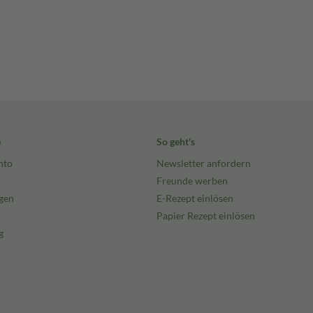
e
So geht's
nto
Newsletter anfordern
Freunde werben
gen
E-Rezept einlösen
Papier Rezept einlösen
g