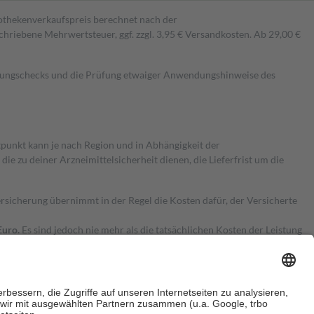
pothekenverkaufspreis berechnet nach der
hriebene Mehrwertsteuer, ggf. zzgl. 3,95 € Versandkosten. Ab 29,00 €
kungschecks und die Prüfung etwaiger Anwendungshinweise des
itpunkt kann je nach Region und in Abhängigkeit der
 zu deiner Arzneimittelsicherheit dienen, die Lieferfrist um die
ersicherung übernimmt in der Regel die Kosten dafür, der Versicherte
Euro.
Es sind jedoch nie mehr als die tatsächlichen Kosten der Leistung
e Zuzahlungen
an bei: