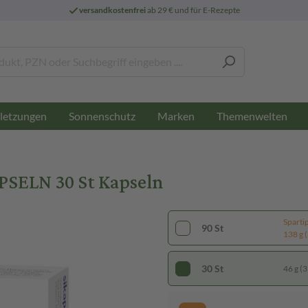
versandkostenfrei
ab 29 € und für E-Rezepte
letzungen
Sonnenschutz
Marken
Themenwelten
SELN 30 St Kapseln
Sparti
90 St
138 g (
30 St
46 g (3