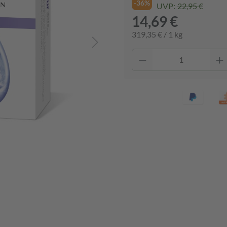
-36%
UVP:
22,95 €
14,69 €
319,35 € / 1 kg