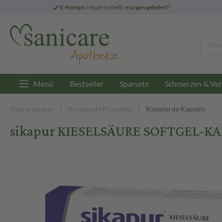
3
E-Rezept:
Heute bestellt,
morgen geliefert
Menü
Bestseller
Sparsets
Schmerzen & Ver
Haarprodukte
Kieselerde Produkte
Kieselerde Kapseln
sikapur KIESELSÄURE SOFTGEL-KAP