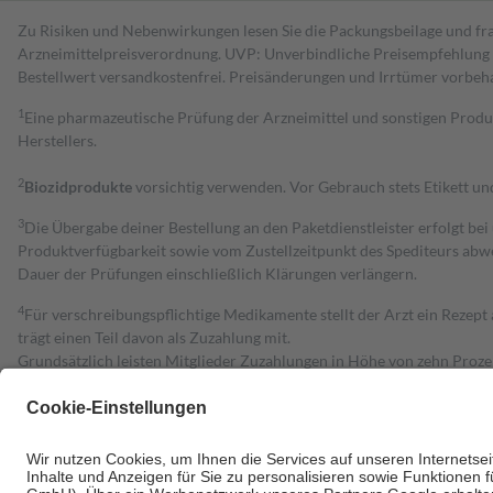
Zu Risiken und Nebenwirkungen lesen Sie die Packungsbeilage und fra
Arzneimittelpreisverordnung. UVP: Unverbindliche Preisempfehlung de
Bestell­wert versand­kosten­frei. Preisänderungen und Irrtümer vorbeh
1
Eine pharmazeutische Prüfung der Arzneimittel und sonstigen Pro
Herstellers.
2
Biozidprodukte
vorsichtig verwenden. Vor Gebrauch stets Etikett u
3
Die Übergabe deiner Bestellung an den Paketdienstleister erfolgt bei
Produktverfügbarkeit sowie vom Zustellzeitpunkt des Spediteurs abwe
Dauer der Prüfungen einschließlich Klärungen verlängern.
4
Für verschreibungspflichtige Medikamente stellt der Arzt ein Rezept 
trägt einen Teil davon als Zuzahlung mit.
Grundsätzlich leisten Mitglieder Zuzahlungen in Höhe von zehn Proz
zu entrichten.
Diese Regeln gelten grundsätzlich auch für Online-Apotheken.
Bei Heilmitteln und häuslicher Krankenpflege beträgt die Zuzahlung 
Um das Engagement der Versicherten für ihre eigene Gesundheit zu stä
• Kindern und Jugendlichen bis zum vollendeten 18. Lebensjahr mit