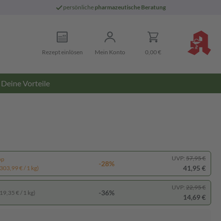
persönliche
pharmazeutische Beratung
Rezept einlösen
Mein Konto
0,00 €
Deine Vorteile
UVP:
57,95 €
pp
-28%
41,95 €
303,99 € / 1 kg)
UVP:
22,95 €
-36%
19,35 € / 1 kg)
14,69 €