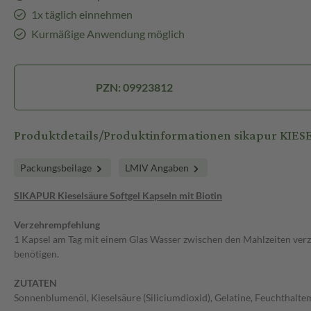
1x täglich einnehmen
Kurmäßige Anwendung möglich
PZN: 09923812
Produktdetails/Produktinformationen sikapur KI
Packungsbeilage
LMIV Angaben
SIKAPUR Kieselsäure Softgel Kapseln mit Biotin
Verzehrempfehlung
1 Kapsel am Tag mit einem Glas Wasser zwischen den Mahlzeiten ver
benötigen.
ZUTATEN
Sonnenblumenöl, Kieselsäure (Siliciumdioxid), Gelatine, Feuchthaltem