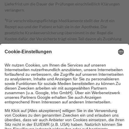
Lieferfrist um die Dauer der Prüfungen einschließlich Klärungen
verlängern.
4
Für verschreibungspflichtige Medikamente stellt der Arzt ein
Rezept aus und der Patient erhält sie in der Apotheke. Die
gesetzliche Krankenversicherung übernimmt in der Regel die
Kosten dafür, der Versicherte trägt einen Teil davon als Zuzahlung
mit.
Grundsätzlich leisten Mitglieder Zuzahlungen in Höhe von zehn
Prozent des Abgabepreises,
mindestens
jedoch
fünf Euro
und
höchstens zehn Euro.
Es sind jedoch nie mehr als die tatsächlichen
Kosten der Leistung zu entrichten.
Diese Regeln gelten grundsätzlich auch für Online-Apotheken.
Bei Heilmitteln und häuslicher Krankenpflege beträgt die
Zuzahlung zehn Prozent der Kosten sowie zehn Euro je
Verordnung.
Um das Engagement der Versicherten für ihre eigene Gesundheit zu
stärken und die besondere Stellung der Familie zu unterstützen,
fallen
keine Zuzahlungen
an bei:
• Kindern und Jugendlichen bis zum vollendeten 18. Lebensjahr
mit Ausnahme der Fahrkosten