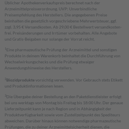
Üblicher Apothekenverkaufspreis berechnet nach der
Arzneimittelpreisverordnung. UVP: Unverbindliche
Preisempfehlung des Herstellers. Die angegebenen Preise
beinhalten die gesetzlich vorgeschriebene Mehrwertsteuer, ggf.
zzgl. 3,95 € Versandkosten. Ab 29,00 € Bestell­wert versand­kosten­
frei. Preisänderungen und Irrtümer vorbehalten. Alle Angebote
und Gratis-Beigaben nur solange der Vorrat reicht.
1
Eine pharmazeutische Prüfung der Arzneimittel und sonstigen
Produkte in deinem Warenkorb beinhaltet die Durchführung von
Wechselwirkungschecks und die Prüfung etwaiger
Anwendungshinweise des Herstellers.
2
Biozidprodukte
vorsichtig verwenden. Vor Gebrauch stets Etikett
und Produktinformationen lesen.
3
Die Übergabe deiner Bestellung an den Paketdienstleister erfolgt
bei uns werktags von Montag bis Freitag bis 18:00 Uhr. Der genaue
Lieferzeitpunkt kann je nach Region und in Abhängigkeit der
Produktverfügbarkeit sowie vom Zustellzeitpunkt des Spediteurs
abweichen. Darüber hinaus können notwendige pharmazeutische
Prüfungen, die zu deiner Arzneimittelsicherheit dienen, die