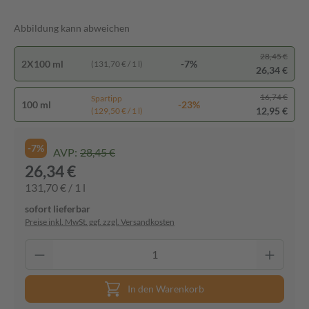
Abbildung kann abweichen
28,45 €
2X100 ml
-7%
(131,70 € / 1 l)
26,34 €
16,74 €
Spartipp
100 ml
-23%
12,95 €
(129,50 € / 1 l)
-7%
AVP:
28,45 €
26,34 €
131,70 € / 1 l
sofort lieferbar
Preise inkl. MwSt. ggf. zzgl. Versandkosten
In den Warenkorb