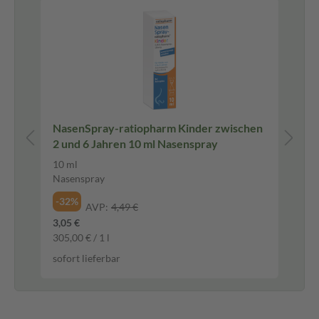
100
NasenSpray-ratiopharm Kinder zwischen
Ib
2 und 6 Jahren 10 ml Nasenspray
ml
10 ml
10
Nasenspray
Su
-32%
-2
AVP:
4,49 €
3,05 €
5,4
305,00 € / 1 l
54,
sofort lieferbar
sof