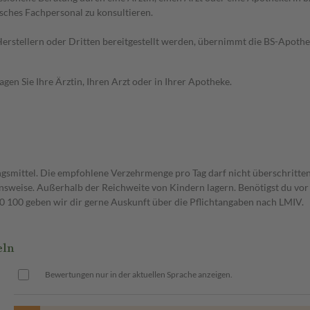
sches Fachpersonal zu konsultieren.
n Herstellern oder Dritten bereitgestellt werden, übernimmt die BS-Apot
en Sie Ihre Ärztin, Ihren Arzt oder in Ihrer Apotheke.
gsmittel. Die empfohlene Verzehrmenge pro Tag darf nicht überschritten
weise. Außerhalb der Reichweite von Kindern lagern. Benötigst du vor 
00 geben wir dir gerne Auskunft über die Pflichtangaben nach LMIV.
eln
Bewertungen nur in der aktuellen Sprache anzeigen.