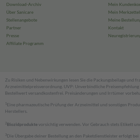
Download-Archiv
Mein Kundenko
Über Sanicare
Mein Merkzettel
Stellenangebote
Meine Bestellun
Partner
Kontakt
Presse
Neuregistrierun
Affiliate Programm
Zu Risiken und Nebenwirkungen lesen Sie die Packungsbeilage und fra
Arzneimittelpreisverordnung. UVP: Unverbindliche Preisempfehlung de
Bestell­wert versand­kosten­frei. Preisänderungen und Irrtümer vorbeh
1
Eine pharmazeutische Prüfung der Arzneimittel und sonstigen Pro
Herstellers.
2
Biozidprodukte
vorsichtig verwenden. Vor Gebrauch stets Etikett u
3
Die Übergabe deiner Bestellung an den Paketdienstleister erfolgt bei