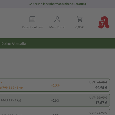
persönliche
pharmazeutische Beratung
Rezept einlösen
Mein Konto
0,00 €
Deine Vorteile
UVP:
49,95 €
pp
-10%
44,95 €
 (799,11 € / 1 kg)
UVP:
20,95 €
-16%
(944,92 € / 1 kg)
17,67 €
UVP:
11,95 €