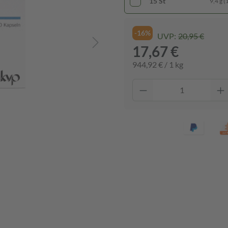
15 St
9,4 g (
-16%
UVP:
20,95 €
17,67 €
944,92 € / 1 kg