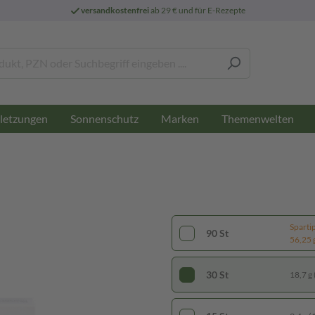
versandkostenfrei
ab 29 € und für E-Rezepte
letzungen
Sonnenschutz
Marken
Themenwelten
Sparti
90 St
56,25 g
30 St
18,7 g 