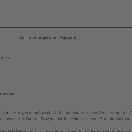
Darreichungsform: Kapseln
pseln
ustellen.
 und erfolgen ohne Gewähr. Bitte nimm dir vor dem Verzehr oder der An
fzubewahren. Falls du Fragen oder Bedenken zu einem Produkt hast, wende
essionelle Beratung durch eine Ärztin, einen Arzt oder eine Apothekerin