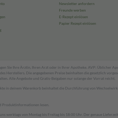
nto
Newsletter anfordern
Freunde werben
gen
E-Rezept einlösen
Papier Rezept einlösen
g
gen Sie Ihre Ärztin, Ihren Arzt oder in Ihrer Apotheke. AVP: Üblicher A
s Herstellers. Die angegebenen Preise beinhalten die gesetzlich vorgesc
alten. Alle Angebote und Gratis-Beigaben nur solange der Vorrat reicht.
dukte in deinem Warenkorb beinhaltet die Durchführung von Wechselwir
nd Produktinformationen lesen.
 uns werktags von Montag bis Freitag bis 18:00 Uhr. Der genaue Lieferze