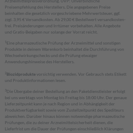
Arzneimittelpreisverordnung. UVP: Unverbindliche
Preisempfehlung des Herstellers. Die angegebenen Preise
beinhalten die gesetzlich vorgeschriebene Mehrwertsteuer, ggf.
zzgl. 3,95 € Versandkosten. Ab 29,00 € Bestell­wert versand­kosten­
frei. Preisänderungen und Irrtümer vorbehalten. Alle Angebote
und Gratis-Beigaben nur solange der Vorrat reicht.
1
Eine pharmazeutische Prüfung der Arzneimittel und sonstigen
Produkte in deinem Warenkorb beinhaltet die Durchführung von
Wechselwirkungschecks und die Prüfung etwaiger
Anwendungshinweise des Herstellers.
2
Biozidprodukte
vorsichtig verwenden. Vor Gebrauch stets Etikett
und Produktinformationen lesen.
3
Die Übergabe deiner Bestellung an den Paketdienstleister erfolgt
bei uns werktags von Montag bis Freitag bis 18:00 Uhr. Der genaue
Lieferzeitpunkt kann je nach Region und in Abhängigkeit der
Produktverfügbarkeit sowie vom Zustellzeitpunkt des Spediteurs
abweichen. Darüber hinaus können notwendige pharmazeutische
Prüfungen, die zu deiner Arzneimittelsicherheit dienen, die
Lieferfrist um die Dauer der Prüfungen einschließlich Klärungen