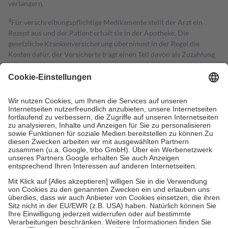
verlängern.
4
Für verschreibungspflichtige Medikamente stellt der Arzt ein
Rezept aus und der Patient erhält sie in der Apotheke. Die
gesetzliche Krankenversicherung übernimmt in der Regel die
Kosten dafür, der Versicherte trägt einen Teil davon als Zuzahlung
mit.
Grundsätzlich leisten Mitglieder Zuzahlungen in Höhe von zehn
Prozent des Abgabepreises,
mindestens
jedoch
fünf Euro
und
höchstens zehn Euro.
Es sind jedoch nie mehr als die tatsächlichen
Kosten der Leistung zu entrichten.
Diese Regeln gelten grundsätzlich auch für Online-Apotheken.
Bei Heilmitteln und häuslicher Krankenpflege beträgt die
Zuzahlung zehn Prozent der Kosten sowie zehn Euro je
Verordnung.
Um das Engagement der Versicherten für ihre eigene Gesundheit zu
stärken und die besondere Stellung der Familie zu unterstützen,
fallen
keine Zuzahlungen
an bei:
• Kindern und Jugendlichen bis zum vollendeten 18. Lebensjahr
mit Ausnahme der Fahrkosten
• Untersuchungen zur Vorsorge und Früherkennung, die von der
GKV getragen werden