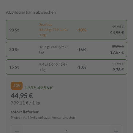
Abbildung kann abweichen
Spartipp
49,95 €
90 St
-10%
56,25 g (799,11 € /
44,95 €
1 kg)
20,95 €
18,7 g (944,92 € / 1
30 St
-16%
17,67 €
kg)
11,95 €
9,4 g (1.040,43 € /
15 St
-18%
9,78 €
1 kg)
-10%
UVP:
49,95 €
44,95 €
799,11 € / 1 kg
sofort lieferbar
Preise inkl. MwSt. ggf. zzgl. Versandkosten