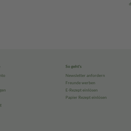
e
So geht's
nto
Newsletter anfordern
Freunde werben
gen
E-Rezept einlösen
Papier Rezept einlösen
g