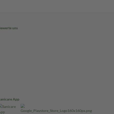
Bewerte uns
Sanicare App