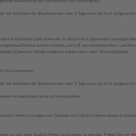
ugenden Behandlung bei Harnsteinen und Nierengrieß.
 oder bei Anhalten der Beschwerden über 5 Tage muss ein Arzt aufgesucht
dere Korbblütler oder einen der in Abschnitt 6. genannten sonstigen Best
Flüssigkeitsaufnahme achten müssen, wie z. B. bei schweren Herz- und Ni
webe (Ödemen) infolge eingeschränkter Herz- oder Nierentätigkeit.
 Aristo einnehmen.
 oder bei Anhalten der Beschwerden über 5 Tage muss ein Arzt aufgesucht
ibenden Arzneimitteln wird nicht empfohlen.
henden Untersuchungen vor. Deshalb wird die Einnahme dieses Arzneimit
nger zu sein oder beabsichtigen, schwanger zu werden, fragen Sie vor d