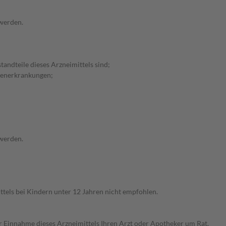
 werden.
andteile dieses Arzneimittels sind;
erenerkrankungen;
 werden.
tels bei Kindern unter 12 Jahren nicht empfohlen.
er Einnahme dieses Arzneimittels Ihren Arzt oder Apotheker um Rat.