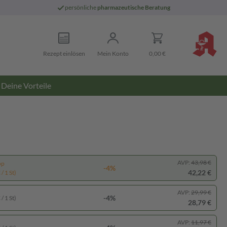
persönliche
pharmazeutische Beratung
Rezept einlösen
Mein Konto
0,00 €
Deine Vorteile
AVP:
43,98 €
pp
-4%
42,22 €
/ 1 St)
AVP:
29,99 €
-4%
/ 1 St)
28,79 €
AVP:
11,97 €