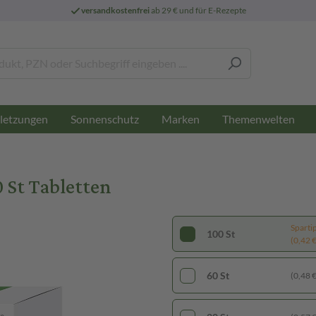
versandkostenfrei
ab 29 € und für E-Rezepte
letzungen
Sonnenschutz
Marken
Themenwelten
 St Tabletten
Sparti
100 St
(0,42 € 
60 St
(0,48 € 