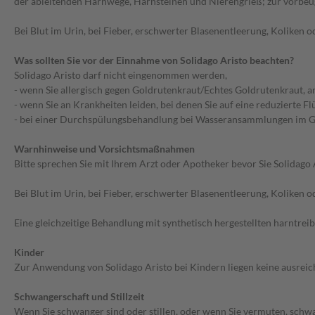
der ableitenden Harnwege, Harnsteinen und Nierengrieß; zur vorbe
Bei Blut im Urin, bei Fieber, erschwerter Blasenentleerung, Koliken
Was sollten Sie vor der Einnahme von Solidago Aristo beachten?
Solidago Aristo darf nicht eingenommen werden,
- wenn Sie allergisch gegen Goldrutenkraut/Echtes Goldrutenkraut, an
- wenn Sie an Krankheiten leiden, bei denen Sie auf eine reduzierte 
- bei einer Durchspülungsbehandlung bei Wasseransammlungen im Ge
Warnhinweise und Vorsichtsmaßnahmen
Bitte sprechen Sie mit Ihrem Arzt oder Apotheker bevor Sie Solidago
Bei Blut im Urin, bei Fieber, erschwerter Blasenentleerung, Koliken
Eine gleichzeitige Behandlung mit synthetisch hergestellten harntre
Kinder
Zur Anwendung von Solidago Aristo bei Kindern liegen keine ausreic
Schwangerschaft und Stillzeit
Wenn Sie schwanger sind oder stillen, oder wenn Sie vermuten, schwa