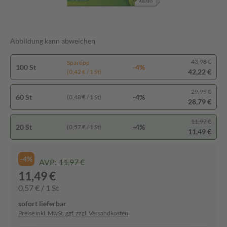
Abbildung kann abweichen
43,98 €
Spartipp
100 St
-4%
42,22 €
(0,42 € / 1 St)
29,99 €
60 St
-4%
(0,48 € / 1 St)
28,79 €
11,97 €
20 St
-4%
(0,57 € / 1 St)
11,49 €
-4%
AVP:
11,97 €
11,49 €
0,57 € / 1 St
sofort lieferbar
Preise inkl. MwSt. ggf. zzgl. Versandkosten