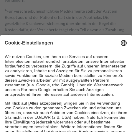
verlängern.
4
Für verschreibungspflichtige Medikamente stellt der Arzt ein
Rezept aus und der Patient erhält sie in der Apotheke. Die
gesetzliche Krankenversicherung übernimmt in der Regel die
Kosten dafür, der Versicherte trägt einen Teil davon als Zuzahlung
mit.
Grundsätzlich leisten Mitglieder Zuzahlungen in Höhe von zehn
Prozent des Abgabepreises,
mindestens
jedoch
fünf Euro
und
höchstens zehn Euro.
Es sind jedoch nie mehr als die tatsächlichen
Kosten der Leistung zu entrichten.
Diese Regeln gelten grundsätzlich auch für Online-Apotheken.
Bei Heilmitteln und häuslicher Krankenpflege beträgt die
Zuzahlung zehn Prozent der Kosten sowie zehn Euro je
Verordnung.
Um das Engagement der Versicherten für ihre eigene Gesundheit zu
stärken und die besondere Stellung der Familie zu unterstützen,
fallen
keine Zuzahlungen
an bei:
• Kindern und Jugendlichen bis zum vollendeten 18. Lebensjahr
mit Ausnahme der Fahrkosten
• Untersuchungen zur Vorsorge und Früherkennung, die von der
GKV getragen werden