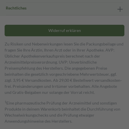
Rechtliches
Widerruf erklären
Zu Risiken und Nebenwirkungen lesen Sie die Packungsbeilage und
fragen Sie Ihre Ärztin, Ihren Arzt oder in Ihrer Apotheke. AVP:
Üblicher Apothekenverkaufspreis berechnet nach der
Arzneimittelpreisverordnung. UVP: Unverbindliche
Preisempfehlung des Herstellers. Die angegebenen Preise
beinhalten die gesetzlich vorgeschriebene Mehrwertsteuer, ggf.
zzgl. 3,95 € Versandkosten. Ab 29,00 € Bestell­wert versand­kosten­
frei. Preisänderungen und Irrtümer vorbehalten. Alle Angebote
und Gratis-Beigaben nur solange der Vorrat reicht.
1
Eine pharmazeutische Prüfung der Arzneimittel und sonstigen
Produkte in deinem Warenkorb beinhaltet die Durchführung von
Wechselwirkungschecks und die Prüfung etwaiger
Anwendungshinweise des Herstellers.