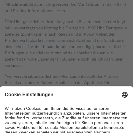
2
Biozidprodukte
vorsichtig verwenden. Vor Gebrauch stets Etikett
und Produktinformationen lesen.
3
Die Übergabe deiner Bestellung an den Paketdienstleister erfolgt
bei uns werktags von Montag bis Freitag bis 18:00 Uhr. Der genaue
Lieferzeitpunkt kann je nach Region und in Abhängigkeit der
Produktverfügbarkeit sowie vom Zustellzeitpunkt des Spediteurs
abweichen. Darüber hinaus können notwendige pharmazeutische
Prüfungen, die zu deiner Arzneimittelsicherheit dienen, die
Lieferfrist um die Dauer der Prüfungen einschließlich Klärungen
verlängern.
4
Für verschreibungspflichtige Medikamente stellt der Arzt ein
Rezept aus und der Patient erhält sie in der Apotheke. Die
gesetzliche Krankenversicherung übernimmt in der Regel die
Kosten dafür, der Versicherte trägt einen Teil davon als Zuzahlung
mit.
Grundsätzlich leisten Mitglieder Zuzahlungen in Höhe von zehn
Prozent des Abgabepreises,
mindestens
jedoch
fünf Euro
und
höchstens zehn Euro.
Es sind jedoch nie mehr als die tatsächlichen
Kosten der Leistung zu entrichten.
Diese Regeln gelten grundsätzlich auch für Online-Apotheken.