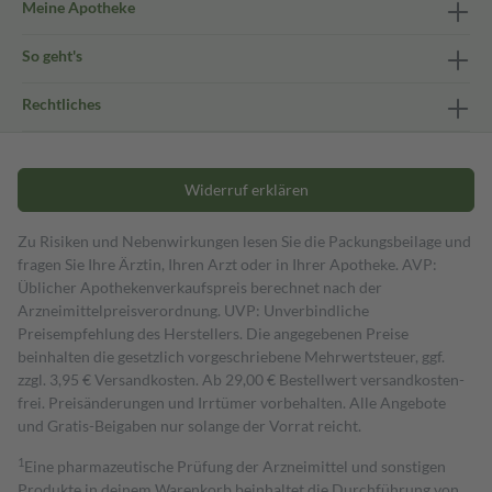
Meine Apotheke
So geht's
Rechtliches
Widerruf erklären
Zu Risiken und Nebenwirkungen lesen Sie die Packungsbeilage und
fragen Sie Ihre Ärztin, Ihren Arzt oder in Ihrer Apotheke. AVP:
Üblicher Apothekenverkaufspreis berechnet nach der
Arzneimittelpreisverordnung. UVP: Unverbindliche
Preisempfehlung des Herstellers. Die angegebenen Preise
beinhalten die gesetzlich vorgeschriebene Mehrwertsteuer, ggf.
zzgl. 3,95 € Versandkosten. Ab 29,00 € Bestell­wert versand­kosten­
frei. Preisänderungen und Irrtümer vorbehalten. Alle Angebote
und Gratis-Beigaben nur solange der Vorrat reicht.
1
Eine pharmazeutische Prüfung der Arzneimittel und sonstigen
Produkte in deinem Warenkorb beinhaltet die Durchführung von