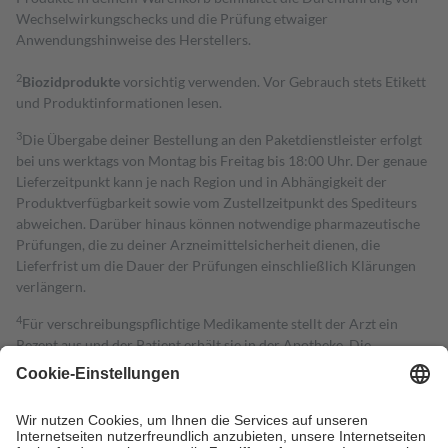
Wechselwirkungschecks und die Prüfung etwaiger
Anwendungshinweise des Herstellers.
2
Biozidprodukte
vorsichtig verwenden. Vor Gebrauch stets Etikett
und Produktinformationen lesen.
3
Die Übergabe deiner Bestellung an den Paketdienstleister erfolgt
bei uns werktags von Montag bis Freitag bis 18:00 Uhr. Der genaue
Lieferzeitpunkt kann je nach Region und in Abhängigkeit der
Produktverfügbarkeit sowie vom Zustellzeitpunkt des Spediteurs
abweichen. Darüber hinaus können notwendige pharmazeutische
Prüfungen, die zu deiner Arzneimittelsicherheit dienen, die
Lieferfrist um die Dauer der Prüfungen einschließlich Klärungen
verlängern.
4
Für verschreibungspflichtige Medikamente stellt der Arzt ein
Rezept aus und der Patient erhält sie in der Apotheke. Die
gesetzliche Krankenversicherung übernimmt in der Regel die
Kosten dafür, der Versicherte trägt einen Teil davon als Zuzahlung
mit.
Grundsätzlich leisten Mitglieder Zuzahlungen in Höhe von zehn