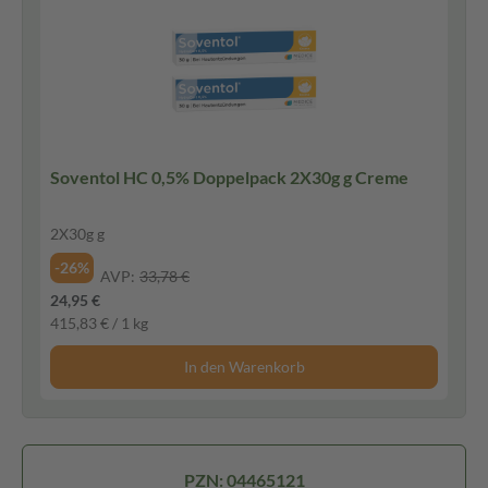
Soventol HC 0,5% Doppelpack 2X30g g Creme
2X30g g
-26%
AVP:
33,78 €
24,95 €
415,83 € / 1 kg
In den Warenkorb
PZN: 04465121