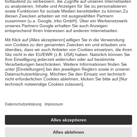
Prozent des Abgabepreises,
mindestens
jedoch
fünf Euro
und
höchstens zehn Euro.
Es sind jedoch nie mehr als die tatsächlichen
Kosten der Leistung zu entrichten.
Diese Regeln gelten grundsätzlich auch für Online-Apotheken.
Bei Heilmitteln und häuslicher Krankenpflege beträgt die
Zuzahlung zehn Prozent der Kosten sowie zehn Euro je
Verordnung.
Um das Engagement der Versicherten für ihre eigene Gesundheit zu
stärken und die besondere Stellung der Familie zu unterstützen,
fallen
keine Zuzahlungen
an bei:
• Kindern und Jugendlichen bis zum vollendeten 18. Lebensjahr
mit Ausnahme der Fahrkosten
• Untersuchungen zur Vorsorge und Früherkennung, die von der
GKV getragen werden
• empfohlenen Schutzimpfungen
• Harn- und Blutteststreifen
Wir nutzen Trusted Shops als unabhängigen Dienstleister für die
Einholung von Bewertungen. Trusted Shops hat Maßnahmen
getroffen, um sicherzustellen, dass es sich um echte Bewertungen
handelt. Mehr Informationen findest du hier:
https://help.etrusted.com/hc/de/articles/4419944605341