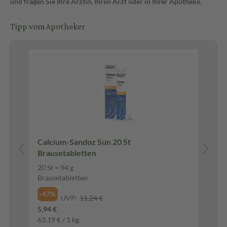
und fragen Sie Ihre Ärztin, Ihren Arzt oder in Ihrer Apotheke.
Tipp vom Apotheker
l
Calcium-Sandoz Sun 20 St
AL
Brausetabletten
Cr
20 St = 94 g
15
Brausetabletten
Cr
-47%
-2
UVP:
11,24 €
5,94 €
19,
63,19 € / 1 kg
1.3