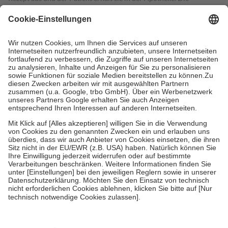
gesetzliche Krankenversicherung übernimmt in der Regel die
Kosten dafür, der Versicherte trägt einen Teil davon als Zuzahlung
mit.
Grundsätzlich leisten Mitglieder Zuzahlungen in Höhe von zehn
Prozent des Abgabepreises,
mindestens
jedoch
fünf Euro
und
höchstens zehn Euro.
Es sind jedoch nie mehr als die tatsächlichen
Kosten der Leistung zu entrichten.
Diese Regeln gelten grundsätzlich auch für Online-Apotheken.
Bei Heilmitteln und häuslicher Krankenpflege beträgt die
Zuzahlung zehn Prozent der Kosten sowie zehn Euro je
Verordnung.
Um das Engagement der Versicherten für ihre eigene Gesundheit zu
stärken und die besondere Stellung der Familie zu unterstützen,
fallen
keine Zuzahlungen
an bei:
• Kindern und Jugendlichen bis zum vollendeten 18. Lebensjahr
mit Ausnahme der Fahrkosten
• Untersuchungen zur Vorsorge und Früherkennung, die von der
GKV getragen werden
• empfohlenen Schutzimpfungen
• Harn- und Blutteststreifen