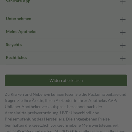
Sanicare App
Unternehmen
Meine Apotheke
So geht's
Rechtliches
Widerruf erklären
Zu Risiken und Nebenwirkungen lesen Sie die Packungsbeilage und
fragen Sie Ihre Ärztin, Ihren Arzt oder in Ihrer Apotheke. AVP:
Üblicher Apothekenverkaufspreis berechnet nach der
Arzneimittelpreisverordnung. UVP: Unverbindliche
Preisempfehlung des Herstellers. Die angegebenen Preise
beinhalten die gesetzlich vorgeschriebene Mehrwertsteuer, ggf.
zzgl. 3,95 € Versandkosten. Ab 29,00 € Bestell­wert versand­kosten­