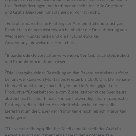
frei. Preisänderungen und Irrtümer vorbehalten. Alle Angebote
und Gratis-Beigaben nur solange der Vorrat reicht.
1
Eine pharmazeutische Prüfung der Arzneimittel und sonstigen
Produkte in deinem Warenkorb beinhaltet die Durchführung von
Wechselwirkungschecks und die Prüfung etwaiger
Anwendungshinweise des Herstellers.
2
Biozidprodukte
vorsichtig verwenden. Vor Gebrauch stets Etikett
und Produktinformationen lesen.
3
Die Übergabe deiner Bestellung an den Paketdienstleister erfolgt
bei uns werktags von Montag bis Freitag bis 18:00 Uhr. Der genaue
Lieferzeitpunkt kann je nach Region und in Abhängigkeit der
Produktverfügbarkeit sowie vom Zustellzeitpunkt des Spediteurs
abweichen. Darüber hinaus können notwendige pharmazeutische
Prüfungen, die zu deiner Arzneimittelsicherheit dienen, die
Lieferfrist um die Dauer der Prüfungen einschließlich Klärungen
verlängern.
4
Für verschreibungspflichtige Medikamente stellt der Arzt ein
Rezept aus und der Patient erhält sie in der Apotheke. Die