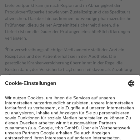
Lieferzeitpunkt kann je nach Region und in Abhängigkeit der
Produktverfügbarkeit sowie vom Zustellzeitpunkt des Spediteurs
abweichen. Darüber hinaus können notwendige pharmazeutische
Prüfungen, die zu deiner Arzneimittelsicherheit dienen, die
Lieferfrist um die Dauer der Prüfungen einschließlich Klärungen
verlängern.
4
Für verschreibungspflichtige Medikamente stellt der Arzt ein
Rezept aus und der Patient erhält sie in der Apotheke. Die
gesetzliche Krankenversicherung übernimmt in der Regel die
Kosten dafür, der Versicherte trägt einen Teil davon als Zuzahlung
mit.
Grundsätzlich leisten Mitglieder Zuzahlungen in Höhe von zehn
Prozent des Abgabepreises,
mindestens
jedoch
fünf Euro
und
höchstens zehn Euro.
Es sind jedoch nie mehr als die tatsächlichen
Kosten der Leistung zu entrichten.
Diese Regeln gelten grundsätzlich auch für Online-Apotheken.
Bei Heilmitteln und häuslicher Krankenpflege beträgt die
Zuzahlung zehn Prozent der Kosten sowie zehn Euro je
Verordnung.
Um das Engagement der Versicherten für ihre eigene Gesundheit zu