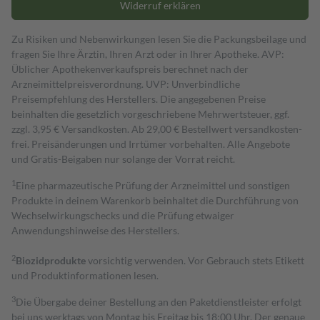
Widerruf erklären
Zu Risiken und Nebenwirkungen lesen Sie die Packungsbeilage und
fragen Sie Ihre Ärztin, Ihren Arzt oder in Ihrer Apotheke. AVP:
Üblicher Apothekenverkaufspreis berechnet nach der
Arzneimittelpreisverordnung. UVP: Unverbindliche
Preisempfehlung des Herstellers. Die angegebenen Preise
beinhalten die gesetzlich vorgeschriebene Mehrwertsteuer, ggf.
zzgl. 3,95 € Versandkosten. Ab 29,00 € Bestell­wert versand­kosten­
frei. Preisänderungen und Irrtümer vorbehalten. Alle Angebote
und Gratis-Beigaben nur solange der Vorrat reicht.
1
Eine pharmazeutische Prüfung der Arzneimittel und sonstigen
Produkte in deinem Warenkorb beinhaltet die Durchführung von
Wechselwirkungschecks und die Prüfung etwaiger
Anwendungshinweise des Herstellers.
2
Biozidprodukte
vorsichtig verwenden. Vor Gebrauch stets Etikett
und Produktinformationen lesen.
3
Die Übergabe deiner Bestellung an den Paketdienstleister erfolgt
bei uns werktags von Montag bis Freitag bis 18:00 Uhr. Der genaue