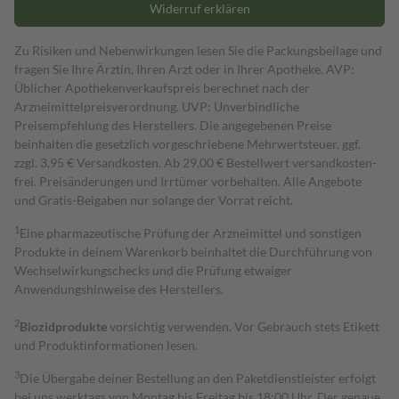
Widerruf erklären
Zu Risiken und Nebenwirkungen lesen Sie die Packungsbeilage und
fragen Sie Ihre Ärztin, Ihren Arzt oder in Ihrer Apotheke. AVP:
Üblicher Apothekenverkaufspreis berechnet nach der
Arzneimittelpreisverordnung. UVP: Unverbindliche
Preisempfehlung des Herstellers. Die angegebenen Preise
beinhalten die gesetzlich vorgeschriebene Mehrwertsteuer, ggf.
zzgl. 3,95 € Versandkosten. Ab 29,00 € Bestell­wert versand­kosten­
frei. Preisänderungen und Irrtümer vorbehalten. Alle Angebote
und Gratis-Beigaben nur solange der Vorrat reicht.
1
Eine pharmazeutische Prüfung der Arzneimittel und sonstigen
Produkte in deinem Warenkorb beinhaltet die Durchführung von
Wechselwirkungschecks und die Prüfung etwaiger
Anwendungshinweise des Herstellers.
2
Biozidprodukte
vorsichtig verwenden. Vor Gebrauch stets Etikett
und Produktinformationen lesen.
3
Die Übergabe deiner Bestellung an den Paketdienstleister erfolgt
bei uns werktags von Montag bis Freitag bis 18:00 Uhr. Der genaue