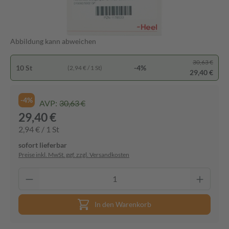
Abbildung kann abweichen
30,63 €
10 St
-4%
(2,94 € / 1 St)
29,40 €
-4%
AVP:
30,63 €
29,40 €
2,94 € / 1 St
sofort lieferbar
Preise inkl. MwSt. ggf. zzgl. Versandkosten
In den Warenkorb