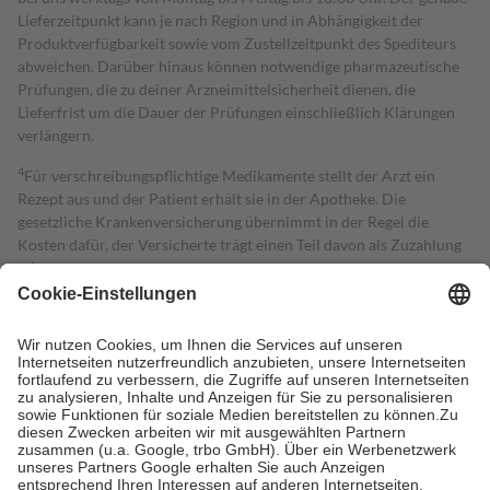
Lieferzeitpunkt kann je nach Region und in Abhängigkeit der
Produktverfügbarkeit sowie vom Zustellzeitpunkt des Spediteurs
abweichen. Darüber hinaus können notwendige pharmazeutische
Prüfungen, die zu deiner Arzneimittelsicherheit dienen, die
Lieferfrist um die Dauer der Prüfungen einschließlich Klärungen
verlängern.
4
Für verschreibungspflichtige Medikamente stellt der Arzt ein
Rezept aus und der Patient erhält sie in der Apotheke. Die
gesetzliche Krankenversicherung übernimmt in der Regel die
Kosten dafür, der Versicherte trägt einen Teil davon als Zuzahlung
mit.
Grundsätzlich leisten Mitglieder Zuzahlungen in Höhe von zehn
Prozent des Abgabepreises,
mindestens
jedoch
fünf Euro
und
höchstens zehn Euro.
Es sind jedoch nie mehr als die tatsächlichen
Kosten der Leistung zu entrichten.
Diese Regeln gelten grundsätzlich auch für Online-Apotheken.
Bei Heilmitteln und häuslicher Krankenpflege beträgt die
Zuzahlung zehn Prozent der Kosten sowie zehn Euro je
Verordnung.
Um das Engagement der Versicherten für ihre eigene Gesundheit zu