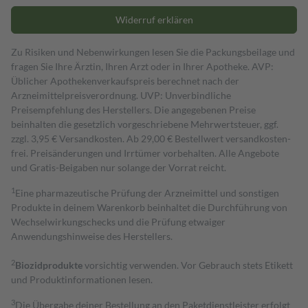
Widerruf erklären
Zu Risiken und Nebenwirkungen lesen Sie die Packungsbeilage und
fragen Sie Ihre Ärztin, Ihren Arzt oder in Ihrer Apotheke. AVP:
Üblicher Apothekenverkaufspreis berechnet nach der
Arzneimittelpreisverordnung. UVP: Unverbindliche
Preisempfehlung des Herstellers. Die angegebenen Preise
beinhalten die gesetzlich vorgeschriebene Mehrwertsteuer, ggf.
zzgl. 3,95 € Versandkosten. Ab 29,00 € Bestell­wert versand­kosten­
frei. Preisänderungen und Irrtümer vorbehalten. Alle Angebote
und Gratis-Beigaben nur solange der Vorrat reicht.
1
Eine pharmazeutische Prüfung der Arzneimittel und sonstigen
Produkte in deinem Warenkorb beinhaltet die Durchführung von
Wechselwirkungschecks und die Prüfung etwaiger
Anwendungshinweise des Herstellers.
2
Biozidprodukte
vorsichtig verwenden. Vor Gebrauch stets Etikett
und Produktinformationen lesen.
3
Die Übergabe deiner Bestellung an den Paketdienstleister erfolgt