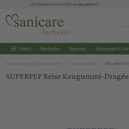
3
E-Rezept:
Heute bestellt,
morgen geliefert
Menü
Bestseller
Sparsets
Schmerzen & Ver
Hausapotheke & Reiseapotheke
Reiseapotheke
Was gehört i
SUPERPEP Reise Kaugummi-Dragées