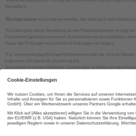
Herstellers.
2
Biozidprodukte
vorsichtig verwenden. Vor Gebrauch stets Etikett u
3
Die Übergabe deiner Bestellung an den Paketdienstleister erfolgt bei
Produktverfügbarkeit sowie vom Zustellzeitpunkt des Spediteurs abwe
Dauer der Prüfungen einschließlich Klärungen verlängern.
4
Für verschreibungspflichtige Medikamente stellt der Arzt ein Rezept 
trägt einen Teil davon als Zuzahlung mit.
Grundsätzlich leisten Mitglieder Zuzahlungen in Höhe von zehn Proz
zu entrichten.
Diese Regeln gelten grundsätzlich auch für Online-Apotheken.
Bei Heilmitteln und häuslicher Krankenpflege beträgt die Zuzahlung 
Um das Engagement der Versicherten für ihre eigene Gesundheit zu stä
• Kindern und Jugendlichen bis zum vollendeten 18. Lebensjahr mit
• Untersuchungen zur Vorsorge und Früherkennung, die von der GKV
• empfohlenen Schutzimpfungen
• Harn- und Blutteststreifen
Wir nutzen Trusted Shops als unabhängigen Dienstleister für die Ein
Informationen findest du hier: https://help.etrusted.com/hc/de/arti