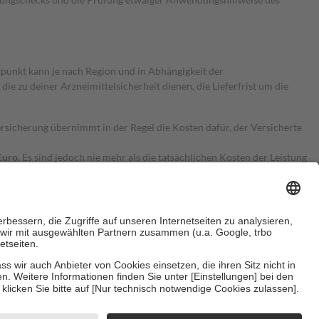
itpunkt kann je nach Region und in Abhängigkeit der
 zu deiner Arzneimittelsicherheit dienen, die Lieferfrist um die
ersicherung übernimmt in der Regel die Kosten dafür, der Versicherte
Euro.
Es sind jedoch nie mehr als die tatsächlichen Kosten der Leistung
e Zuzahlungen
an bei:
herzustellen, dass es sich um echte Bewertungen handelt. Mehr