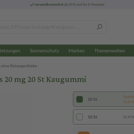
versandkostenfrei
ab 29 € und für E-Rezepte
letzungen
Sonnenschutz
Marken
Themenwelten
n eine Reiseapotheke
 20 mg 20 St Kaugummi
Sparti
20 St
(0,87 € 
10 St
(0,95 € 