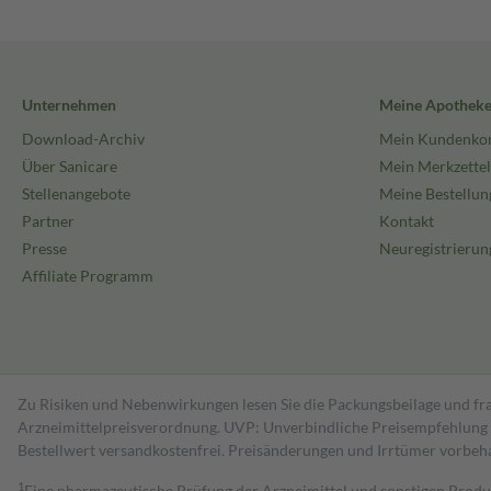
Unternehmen
Meine Apothek
Download-Archiv
Mein Kundenko
Über Sanicare
Mein Merkzettel
Stellenangebote
Meine Bestellun
Partner
Kontakt
Presse
Neuregistrierun
Affiliate Programm
Zu Risiken und Nebenwirkungen lesen Sie die Packungsbeilage und fra
Arzneimittelpreisverordnung. UVP: Unverbindliche Preisempfehlung de
Bestell­wert versand­kosten­frei. Preisänderungen und Irrtümer vorbeh
1
Eine pharmazeutische Prüfung der Arzneimittel und sonstigen Pro