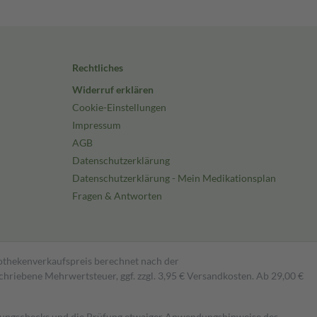
Rechtliches
Widerruf erklären
Cookie-Einstellungen
Impressum
AGB
Datenschutzerklärung
Datenschutzerklärung - Mein Medikationsplan
Fragen & Antworten
pothekenverkaufspreis berechnet nach der
hriebene Mehrwertsteuer, ggf. zzgl. 3,95 € Versandkosten. Ab 29,00 €
kungschecks und die Prüfung etwaiger Anwendungshinweise des