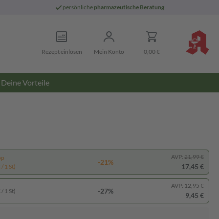
persönliche
pharmazeutische Beratung
Rezept einlösen
Mein Konto
0,00 €
Deine Vorteile
AVP:
21,99 €
pp
-21%
17,45 €
/ 1 St)
AVP:
12,95 €
-27%
/ 1 St)
9,45 €