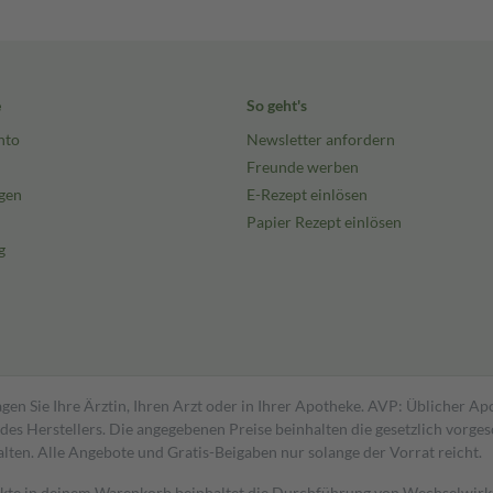
e
So geht's
nto
Newsletter anfordern
Freunde werben
gen
E-Rezept einlösen
Papier Rezept einlösen
g
gen Sie Ihre Ärztin, Ihren Arzt oder in Ihrer Apotheke. AVP: Üblicher A
s Herstellers. Die angegebenen Preise beinhalten die gesetzlich vorgesc
alten. Alle Angebote und Gratis-Beigaben nur solange der Vorrat reicht.
dukte in deinem Warenkorb beinhaltet die Durchführung von Wechselwir