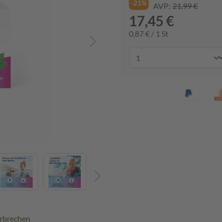
-21%
AVP:
21,99 €
17,45 €
0,87 € / 1 St
Erbrechen