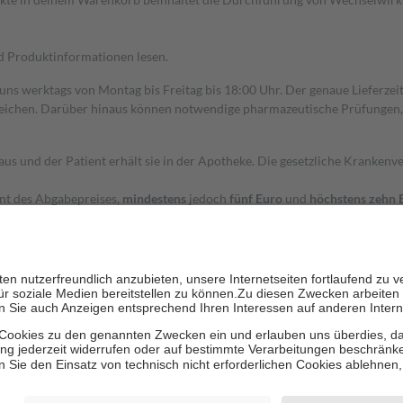
nd Produktinformationen lesen.
 uns werktags von Montag bis Freitag bis 18:00 Uhr. Der genaue Lieferze
ichen. Darüber hinaus können notwendige pharmazeutische Prüfungen, die
aus und der Patient erhält sie in der Apotheke. Die gesetzliche Krankenv
ent des Abgabepreises,
mindestens
jedoch
fünf Euro
und
höchstens zehn 
zehn Prozent der Kosten sowie zehn Euro je Verordnung.
rken und die besondere Stellung der Familie zu unterstützen, fallen
kein
 Ausnahme der Fahrkosten
 getragen werden
holung von Bewertungen. Trusted Shops hat Maßnahmen getroffen, um sic
cles/4419944605341