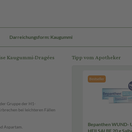
Darreichungsform: Kaugummi
eise Kaugummi-Dragées
Tipp vom Apotheker
Bestseller
 der Gruppe der H1-
brechen bei leichteren Fällen
Bepanthen WUND-
und Aspartam.
HEILSALBE 20 g Salb