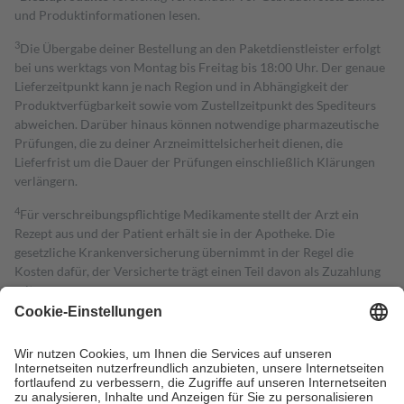
und Produktinformationen lesen.
3
Die Übergabe deiner Bestellung an den Paketdienstleister erfolgt
bei uns werktags von Montag bis Freitag bis 18:00 Uhr. Der genaue
Lieferzeitpunkt kann je nach Region und in Abhängigkeit der
Produktverfügbarkeit sowie vom Zustellzeitpunkt des Spediteurs
abweichen. Darüber hinaus können notwendige pharmazeutische
Prüfungen, die zu deiner Arzneimittelsicherheit dienen, die
Lieferfrist um die Dauer der Prüfungen einschließlich Klärungen
verlängern.
4
Für verschreibungspflichtige Medikamente stellt der Arzt ein
Rezept aus und der Patient erhält sie in der Apotheke. Die
gesetzliche Krankenversicherung übernimmt in der Regel die
Kosten dafür, der Versicherte trägt einen Teil davon als Zuzahlung
mit.
Grundsätzlich leisten Mitglieder Zuzahlungen in Höhe von zehn
Prozent des Abgabepreises,
mindestens
jedoch
fünf Euro
und
höchstens zehn Euro.
Es sind jedoch nie mehr als die tatsächlichen
Kosten der Leistung zu entrichten.
Diese Regeln gelten grundsätzlich auch für Online-Apotheken.
Bei Heilmitteln und häuslicher Krankenpflege beträgt die