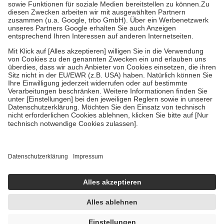
Zuzahlung zehn Prozent der Kosten sowie zehn Euro je
Verordnung.
Um das Engagement der Versicherten für ihre eigene Gesundheit zu
stärken und die besondere Stellung der Familie zu unterstützen,
fallen
keine Zuzahlungen
an bei:
• Kindern und Jugendlichen bis zum vollendeten 18. Lebensjahr
mit Ausnahme der Fahrkosten
• Untersuchungen zur Vorsorge und Früherkennung, die von der
GKV getragen werden
• empfohlenen Schutzimpfungen
• Harn- und Blutteststreifen
Wir nutzen Trusted Shops als unabhängigen Dienstleister für die
Einholung von Bewertungen. Trusted Shops hat Maßnahmen
getroffen, um sicherzustellen, dass es sich um echte Bewertungen
handelt. Mehr Informationen findest du hier:
https://help.etrusted.com/hc/de/articles/4419944605341
Einige Bilder und Inhalte wurden unter Zuhilfenahme künstlicher
Intelligenz erstellt.