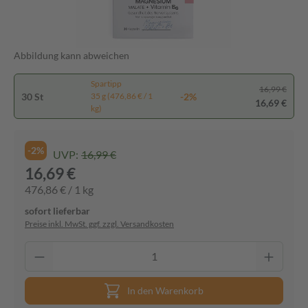
Abbildung kann abweichen
Spartipp
16,99 €
30 St
-2%
35 g (476,86 € / 1
16,69 €
kg)
-2%
UVP:
16,99 €
16,69 €
476,86 € / 1 kg
sofort lieferbar
Preise inkl. MwSt. ggf. zzgl. Versandkosten
In den Warenkorb