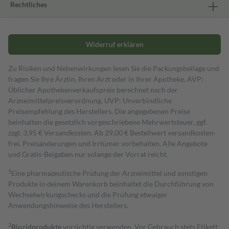
Rechtliches
Widerruf erklären
Zu Risiken und Nebenwirkungen lesen Sie die Packungsbeilage und
fragen Sie Ihre Ärztin, Ihren Arzt oder in Ihrer Apotheke. AVP:
Üblicher Apothekenverkaufspreis berechnet nach der
Arzneimittelpreisverordnung. UVP: Unverbindliche
Preisempfehlung des Herstellers. Die angegebenen Preise
beinhalten die gesetzlich vorgeschriebene Mehrwertsteuer, ggf.
zzgl. 3,95 € Versandkosten. Ab 29,00 € Bestell­wert versand­kosten­
frei. Preisänderungen und Irrtümer vorbehalten. Alle Angebote
und Gratis-Beigaben nur solange der Vorrat reicht.
1
Eine pharmazeutische Prüfung der Arzneimittel und sonstigen
Produkte in deinem Warenkorb beinhaltet die Durchführung von
Wechselwirkungschecks und die Prüfung etwaiger
Anwendungshinweise des Herstellers.
2
Biozidprodukte
vorsichtig verwenden. Vor Gebrauch stets Etikett