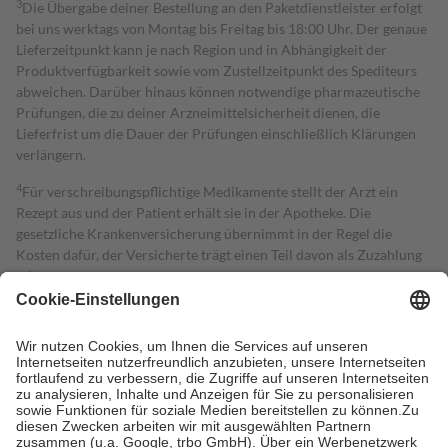
3
Die Übergabe deiner Bestellung an den Paketdienstleister erfolgt
bei uns werktags von Montag bis Freitag bis 18:00 Uhr. Der genaue
Lieferzeitpunkt kann je nach Region und in Abhängigkeit der
Produktverfügbarkeit sowie vom Zustellzeitpunkt des Spediteurs
abweichen. Darüber hinaus können notwendige pharmazeutische
Prüfungen, die zu deiner Arzneimittelsicherheit dienen, die
Lieferfrist um die Dauer der Prüfungen einschließlich Klärungen
verlängern.
4
Für verschreibungspflichtige Medikamente stellt der Arzt ein
Rezept aus und der Patient erhält sie in der Apotheke. Die
gesetzliche Krankenversicherung übernimmt in der Regel die
Kosten dafür, der Versicherte trägt einen Teil davon als Zuzahlung
mit.
Grundsätzlich leisten Mitglieder Zuzahlungen in Höhe von zehn
Prozent des Abgabepreises,
mindestens
jedoch
fünf Euro
und
höchstens zehn Euro.
Es sind jedoch nie mehr als die tatsächlichen
Kosten der Leistung zu entrichten.
Diese Regeln gelten grundsätzlich auch für Online-Apotheken.
Bei Heilmitteln und häuslicher Krankenpflege beträgt die
Zuzahlung zehn Prozent der Kosten sowie zehn Euro je
Verordnung.