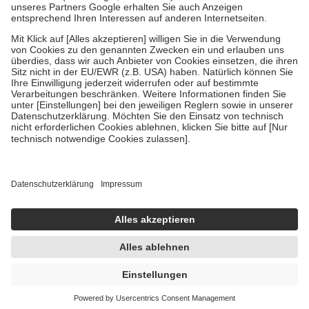
Um das Engagement der Versicherten für ihre eigene Gesundheit zu
stärken und die besondere Stellung der Familie zu unterstützen,
fallen
keine Zuzahlungen
an bei:
• Kindern und Jugendlichen bis zum vollendeten 18. Lebensjahr
mit Ausnahme der Fahrkosten
• Untersuchungen zur Vorsorge und Früherkennung, die von der
GKV getragen werden
• empfohlenen Schutzimpfungen
• Harn- und Blutteststreifen
Wir nutzen Trusted Shops als unabhängigen Dienstleister für die
Einholung von Bewertungen. Trusted Shops hat Maßnahmen
getroffen, um sicherzustellen, dass es sich um echte Bewertungen
handelt. Mehr Informationen findest du hier:
https://help.etrusted.com/hc/de/articles/4419944605341
Einige Bilder und Inhalte wurden unter Zuhilfenahme künstlicher
Intelligenz erstellt.
AVP:
21,02 €
14,67 €