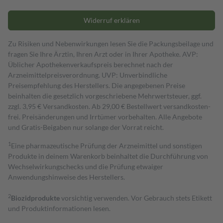
Widerruf erklären
Zu Risiken und Nebenwirkungen lesen Sie die Packungsbeilage und
fragen Sie Ihre Ärztin, Ihren Arzt oder in Ihrer Apotheke. AVP:
Üblicher Apothekenverkaufspreis berechnet nach der
Arzneimittelpreisverordnung. UVP: Unverbindliche
Preisempfehlung des Herstellers. Die angegebenen Preise
beinhalten die gesetzlich vorgeschriebene Mehrwertsteuer, ggf.
zzgl. 3,95 € Versandkosten. Ab 29,00 € Bestell­wert versand­kosten­
frei. Preisänderungen und Irrtümer vorbehalten. Alle Angebote
und Gratis-Beigaben nur solange der Vorrat reicht.
1
Eine pharmazeutische Prüfung der Arzneimittel und sonstigen
Produkte in deinem Warenkorb beinhaltet die Durchführung von
Wechselwirkungschecks und die Prüfung etwaiger
Anwendungshinweise des Herstellers.
2
Biozidprodukte
vorsichtig verwenden. Vor Gebrauch stets Etikett
und Produktinformationen lesen.