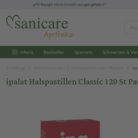
3
E-Rezept:
Heute bestellt,
morgen geliefert
Menü
Bestseller
Sparsets
Schmerzen & Ver
Erkältung
Halsschmerzen
Halspastillen nach Marken
Ipa
ipalat Halspastillen Classic 120 St Pa