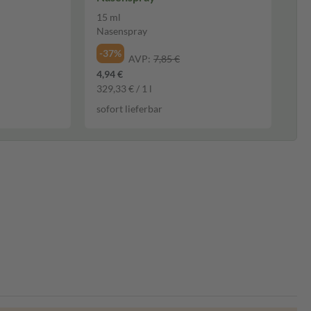
15 ml
Nasenspray
-37%
AVP:
7,85 €
4,94 €
329,33 € / 1 l
sofort lieferbar