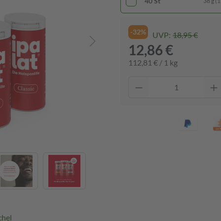
40 St
38 g (1
-32%
UVP:
18,95 €
12,86 €
112,81 € / 1 kg
chel