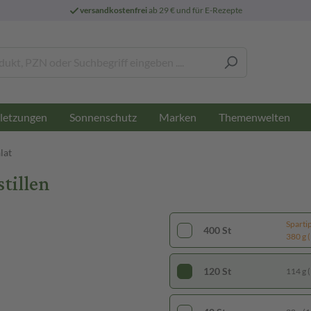
versandkostenfrei
ab 29 € und für E-Rezepte
letzungen
Sonnenschutz
Marken
Themenwelten
lat
stillen
Sparti
400 St
380 g (
120 St
114 g (