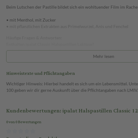
Beim Lutschen der Pastille bildet sich ein wohltuender Film im Rache
• mit Menthol, mit Zucker
• mit pflanzlichen Extrakten aus Primelwurzel, Anis und Fenchel
Häufige Fragen & Antworten:
Enthalten ipalat Classic Halspastillen Laktose?
ipalat Classic Halspastillen sind laktosefrei und somit für Menschen 
Mehr lesen
Unverträglichkeit geeignet.
Enthalten ipalat Classic Halspastillen Gluten?
Hinweistexte und Pflichtangaben
ipalat Classic Halspastillen sind glutenfrei und somit für Menschen mi
Zöliakie geeignet.
Wichtiger Hinweis: Hierbei handelt es sich um ein Lebensmittel. U
100 geben wir dir gerne Auskunft über die Pflichtangaben nach LMIV
Sind ipalat Classic Halspastillen für Diabetiker geeignet?
ipalat Classic Halspastillen sind für Diabetiker geeignet. Eine Pastille
Kundenbewertungen: ipalat Halspastillen Classic 120
Können ipalat Classic Halspastillen in der Schwangerschaft oder wä
0 von 0 Bewertungen
werden?
Da keine Neben- oder Wechselwirkungen von ipalat Classic bekannt si
nicht übermäßigem Maße auch während der Schwangerschaft und Stil