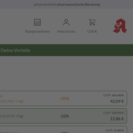
persönliche
pharmazeutische Beratung
Rezept einlösen
Mein Konto
0,00 €
Deine Vorteile
UVP:
65,10 €
pp
-35%
42,09 €
110,76 € / 1 kg)
UVP:
18,95 €
-32%
112,81 € / 1 kg)
12,86 €
UVP:
7,40 €