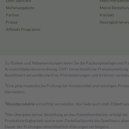
Über Sanicare
Mein Merkzettel
Stellenangebote
Meine Bestellun
Partner
Kontakt
Presse
Neuregistrierun
Affiliate Programm
Zu Risiken und Nebenwirkungen lesen Sie die Packungsbeilage und fra
Arzneimittelpreisverordnung. UVP: Unverbindliche Preisempfehlung de
Bestell­wert versand­kosten­frei. Preisänderungen und Irrtümer vorbeh
1
Eine pharmazeutische Prüfung der Arzneimittel und sonstigen Pro
Herstellers.
2
Biozidprodukte
vorsichtig verwenden. Vor Gebrauch stets Etikett u
3
Die Übergabe deiner Bestellung an den Paketdienstleister erfolgt bei
Produktverfügbarkeit sowie vom Zustellzeitpunkt des Spediteurs abwe
Dauer der Prüfungen einschließlich Klärungen verlängern.