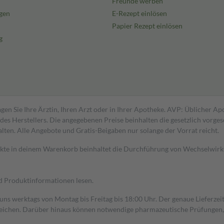
Freunde werben
gen
E-Rezept einlösen
Papier Rezept einlösen
g
gen Sie Ihre Ärztin, Ihren Arzt oder in Ihrer Apotheke. AVP: Üblicher A
s Herstellers. Die angegebenen Preise beinhalten die gesetzlich vorgesc
alten. Alle Angebote und Gratis-Beigaben nur solange der Vorrat reicht.
dukte in deinem Warenkorb beinhaltet die Durchführung von Wechselwir
nd Produktinformationen lesen.
 uns werktags von Montag bis Freitag bis 18:00 Uhr. Der genaue Lieferze
ichen. Darüber hinaus können notwendige pharmazeutische Prüfungen, die