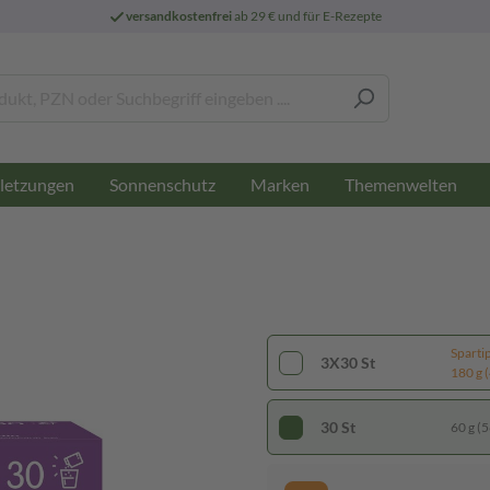
versandkostenfrei
ab 29 € und für E-Rezepte
letzungen
Sonnenschutz
Marken
Themenwelten
Sparti
3X30 St
180 g (
30 St
60 g (5