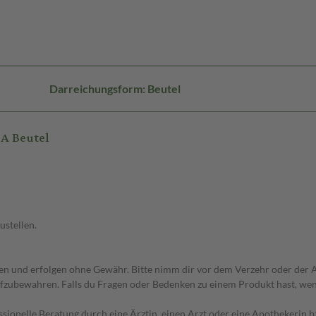
Darreichungsform: Beutel
A Beutel
ustellen.
 und erfolgen ohne Gewähr. Bitte nimm dir vor dem Verzehr oder der An
fzubewahren. Falls du Fragen oder Bedenken zu einem Produkt hast, wende
essionelle Beratung durch eine Ärztin, einen Arzt oder eine Apothekerin