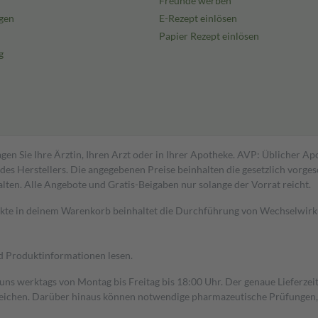
Freunde werben
gen
E-Rezept einlösen
Papier Rezept einlösen
g
gen Sie Ihre Ärztin, Ihren Arzt oder in Ihrer Apotheke. AVP: Üblicher A
s Herstellers. Die angegebenen Preise beinhalten die gesetzlich vorgesc
alten. Alle Angebote und Gratis-Beigaben nur solange der Vorrat reicht.
dukte in deinem Warenkorb beinhaltet die Durchführung von Wechselwir
nd Produktinformationen lesen.
 uns werktags von Montag bis Freitag bis 18:00 Uhr. Der genaue Lieferze
ichen. Darüber hinaus können notwendige pharmazeutische Prüfungen, die