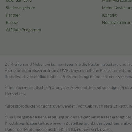
Über Sanicare
Mein Merkzettel
Stellenangebote
Meine Bestellun
Partner
Kontakt
Presse
Neuregistrierun
Affiliate Programm
Zu Risiken und Nebenwirkungen lesen Sie die Packungsbeilage und fra
Arzneimittelpreisverordnung. UVP: Unverbindliche Preisempfehlung de
Bestell­wert versand­kosten­frei. Preisänderungen und Irrtümer vorbeh
1
Eine pharmazeutische Prüfung der Arzneimittel und sonstigen Pro
Herstellers.
2
Biozidprodukte
vorsichtig verwenden. Vor Gebrauch stets Etikett u
3
Die Übergabe deiner Bestellung an den Paketdienstleister erfolgt bei
Produktverfügbarkeit sowie vom Zustellzeitpunkt des Spediteurs abwe
Dauer der Prüfungen einschließlich Klärungen verlängern.