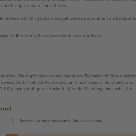
sches Fachpersonal zu konsultieren.
n Herstellern oder Dritten bereitgestellt werden, übernimmt die BS-Apot
en Sie Ihre Ärztin, Ihren Arzt oder in Ihrer Apotheke.
gsmittel. Die empfohlene Verzehrmenge pro Tag darf nicht überschritten
weise. Außerhalb der Reichweite von Kindern lagern. Benötigst du vor 
00 geben wir dir gerne Auskunft über die Pflichtangaben nach LMIV.
eutel
Bewertungen nur in der aktuellen Sprache anzeigen.