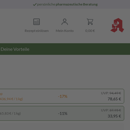
persönliche
pharmazeutische Beratung
Rezept einlösen
Mein Konto
0,00 €
Deine Vorteile
UVP:
94,49 €
pp
-17%
78,65 €
436,94 € / 1 kg)
UVP:
37,95 €
-11%
65,83 € / 1 kg)
33,95 €