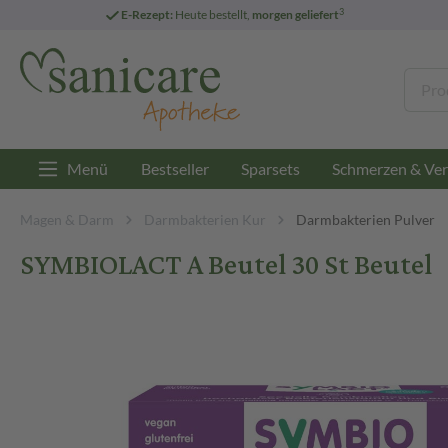
3
E-Rezept:
Heute bestellt,
morgen geliefert
Menü
Bestseller
Sparsets
Schmerzen & Ver
Magen & Darm
Darmbakterien Kur
Darmbakterien Pulver
SYMBIOLACT A Beutel 30 St Beutel