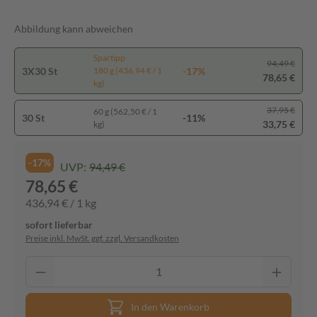
Abbildung kann abweichen
Spartipp
94,49 €
3X30 St
-17%
180 g (436,94 € / 1
78,65 €
kg)
37,95 €
60 g (562,50 € / 1
30 St
-11%
33,75 €
kg)
-17%
UVP:
94,49 €
78,65 €
436,94 € / 1 kg
sofort lieferbar
Preise inkl. MwSt. ggf. zzgl. Versandkosten
In den Warenkorb