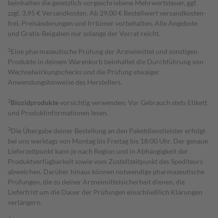
beinhalten die gesetzlich vorgeschriebene Mehrwertsteuer, ggf.
zzgl. 3,95 € Versandkosten. Ab 29,00 € Bestell­wert versand­kosten­
frei. Preisänderungen und Irrtümer vorbehalten. Alle Angebote
und Gratis-Beigaben nur solange der Vorrat reicht.
1
Eine pharmazeutische Prüfung der Arzneimittel und sonstigen
Produkte in deinem Warenkorb beinhaltet die Durchführung von
Wechselwirkungschecks und die Prüfung etwaiger
Anwendungshinweise des Herstellers.
2
Biozidprodukte
vorsichtig verwenden. Vor Gebrauch stets Etikett
und Produktinformationen lesen.
3
Die Übergabe deiner Bestellung an den Paketdienstleister erfolgt
bei uns werktags von Montag bis Freitag bis 18:00 Uhr. Der genaue
Lieferzeitpunkt kann je nach Region und in Abhängigkeit der
Produktverfügbarkeit sowie vom Zustellzeitpunkt des Spediteurs
abweichen. Darüber hinaus können notwendige pharmazeutische
Prüfungen, die zu deiner Arzneimittelsicherheit dienen, die
Lieferfrist um die Dauer der Prüfungen einschließlich Klärungen
verlängern.