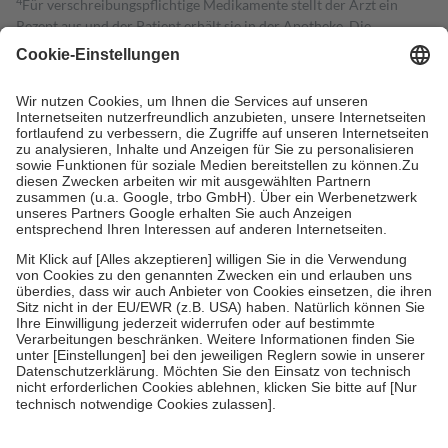
4
Für verschreibungspflichtige Medikamente stellt der Arzt ein
Rezept aus und der Patient erhält sie in der Apotheke. Die
gesetzliche Krankenversicherung übernimmt in der Regel die
Kosten dafür, der Versicherte trägt einen Teil davon als Zuzahlung
mit.
Grundsätzlich leisten Mitglieder Zuzahlungen in Höhe von zehn
Prozent des Abgabepreises,
mindestens
jedoch
fünf Euro
und
höchstens zehn Euro.
Es sind jedoch nie mehr als die tatsächlichen
Kosten der Leistung zu entrichten.
Diese Regeln gelten grundsätzlich auch für Online-Apotheken.
Bei Heilmitteln und häuslicher Krankenpflege beträgt die
Zuzahlung zehn Prozent der Kosten sowie zehn Euro je
Verordnung.
Um das Engagement der Versicherten für ihre eigene Gesundheit zu
stärken und die besondere Stellung der Familie zu unterstützen,
fallen
keine Zuzahlungen
an bei:
• Kindern und Jugendlichen bis zum vollendeten 18. Lebensjahr
mit Ausnahme der Fahrkosten
• Untersuchungen zur Vorsorge und Früherkennung, die von der
GKV getragen werden
• empfohlenen Schutzimpfungen
• Harn- und Blutteststreifen