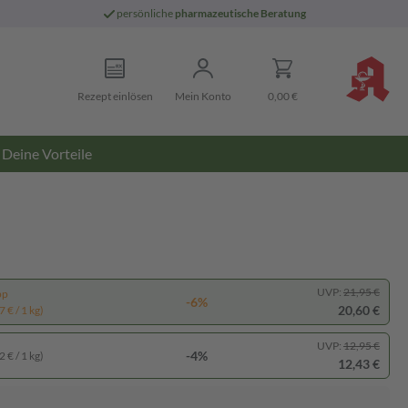
persönliche
pharmazeutische Beratung
Rezept einlösen
Mein Konto
0,00 €
Deine Vorteile
UVP:
21,95 €
pp
-6%
20,60 €
 € / 1 kg)
UVP:
12,95 €
-4%
 € / 1 kg)
12,43 €