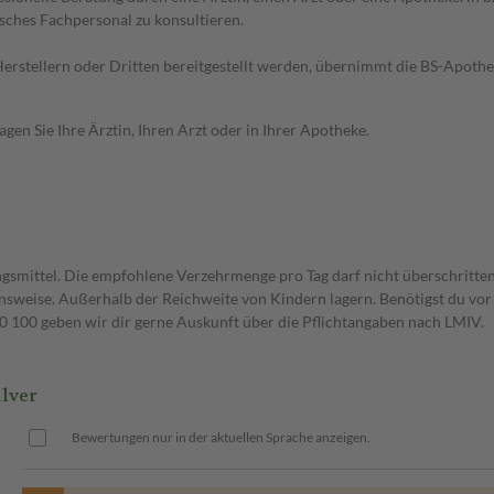
sches Fachpersonal zu konsultieren.
n Herstellern oder Dritten bereitgestellt werden, übernimmt die BS-Apot
en Sie Ihre Ärztin, Ihren Arzt oder in Ihrer Apotheke.
gsmittel. Die empfohlene Verzehrmenge pro Tag darf nicht überschritten
weise. Außerhalb der Reichweite von Kindern lagern. Benötigst du vor 
00 geben wir dir gerne Auskunft über die Pflichtangaben nach LMIV.
lver
Bewertungen nur in der aktuellen Sprache anzeigen.