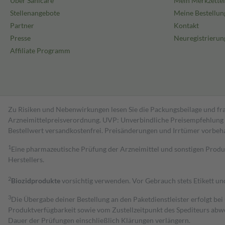
Über Sanicare
Mein Merkzettel
Stellenangebote
Meine Bestellun
Partner
Kontakt
Presse
Neuregistrierun
Affiliate Programm
Zu Risiken und Nebenwirkungen lesen Sie die Packungsbeilage und fra
Arzneimittelpreisverordnung. UVP: Unverbindliche Preisempfehlung de
Bestell­wert versand­kosten­frei. Preisänderungen und Irrtümer vorbeh
1
Eine pharmazeutische Prüfung der Arzneimittel und sonstigen Pro
Herstellers.
2
Biozidprodukte
vorsichtig verwenden. Vor Gebrauch stets Etikett u
3
Die Übergabe deiner Bestellung an den Paketdienstleister erfolgt bei
Produktverfügbarkeit sowie vom Zustellzeitpunkt des Spediteurs abwe
Dauer der Prüfungen einschließlich Klärungen verlängern.