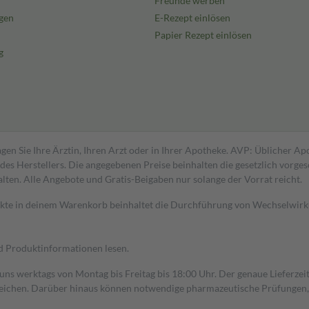
Freunde werben
gen
E-Rezept einlösen
Papier Rezept einlösen
g
gen Sie Ihre Ärztin, Ihren Arzt oder in Ihrer Apotheke. AVP: Üblicher A
s Herstellers. Die angegebenen Preise beinhalten die gesetzlich vorgesc
alten. Alle Angebote und Gratis-Beigaben nur solange der Vorrat reicht.
dukte in deinem Warenkorb beinhaltet die Durchführung von Wechselwir
nd Produktinformationen lesen.
 uns werktags von Montag bis Freitag bis 18:00 Uhr. Der genaue Lieferze
ichen. Darüber hinaus können notwendige pharmazeutische Prüfungen, die