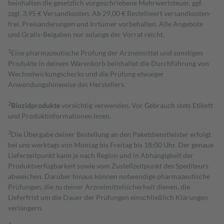
beinhalten die gesetzlich vorgeschriebene Mehrwertsteuer, ggf.
zzgl. 3,95 € Versandkosten. Ab 29,00 € Bestell­wert versand­kosten­
frei. Preisänderungen und Irrtümer vorbehalten. Alle Angebote
und Gratis-Beigaben nur solange der Vorrat reicht.
1
Eine pharmazeutische Prüfung der Arzneimittel und sonstigen
Produkte in deinem Warenkorb beinhaltet die Durchführung von
Wechselwirkungschecks und die Prüfung etwaiger
Anwendungshinweise des Herstellers.
2
Biozidprodukte
vorsichtig verwenden. Vor Gebrauch stets Etikett
und Produktinformationen lesen.
3
Die Übergabe deiner Bestellung an den Paketdienstleister erfolgt
bei uns werktags von Montag bis Freitag bis 18:00 Uhr. Der genaue
Lieferzeitpunkt kann je nach Region und in Abhängigkeit der
Produktverfügbarkeit sowie vom Zustellzeitpunkt des Spediteurs
abweichen. Darüber hinaus können notwendige pharmazeutische
Prüfungen, die zu deiner Arzneimittelsicherheit dienen, die
Lieferfrist um die Dauer der Prüfungen einschließlich Klärungen
verlängern.