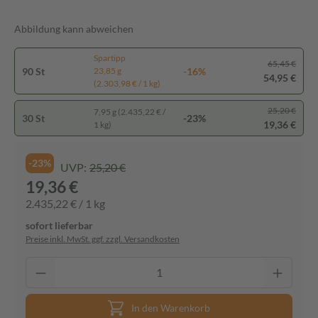
Abbildung kann abweichen
Spartipp
65,45 €
90 St
-16%
23,85 g
54,95 €
(2.303,98 € / 1 kg)
25,20 €
7,95 g (2.435,22 € /
30 St
-23%
19,36 €
1 kg)
-23%
UVP:
25,20 €
19,36 €
2.435,22 € / 1 kg
sofort lieferbar
Preise inkl. MwSt. ggf. zzgl. Versandkosten
In den Warenkorb