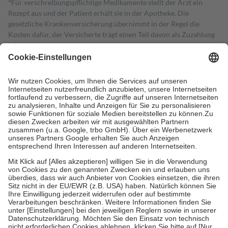
4
Für verschreibungspflichtige Medikamente stellt der Arzt ein
Rezept aus und der Patient erhält sie in der Apotheke. Die
gesetzliche Krankenversicherung übernimmt in der Regel die
Kosten dafür, der Versicherte trägt einen Teil davon als Zuzahlung
mit.
Grundsätzlich leisten Mitglieder Zuzahlungen in Höhe von zehn
Prozent des Abgabepreises,
mindestens
jedoch
fünf Euro
und
höchstens zehn Euro.
Es sind jedoch nie mehr als die tatsächlichen
Kosten der Leistung zu entrichten.
Diese Regeln gelten grundsätzlich auch für Online-Apotheken.
Bei Heilmitteln und häuslicher Krankenpflege beträgt die
Zuzahlung zehn Prozent der Kosten sowie zehn Euro je
Verordnung.
Um das Engagement der Versicherten für ihre eigene Gesundheit zu
stärken und die besondere Stellung der Familie zu unterstützen,
fallen
keine Zuzahlungen
an bei:
• Kindern und Jugendlichen bis zum vollendeten 18. Lebensjahr
mit Ausnahme der Fahrkosten
• Untersuchungen zur Vorsorge und Früherkennung, die von der
GKV getragen werden
• empfohlenen Schutzimpfungen
• Harn- und Blutteststreifen