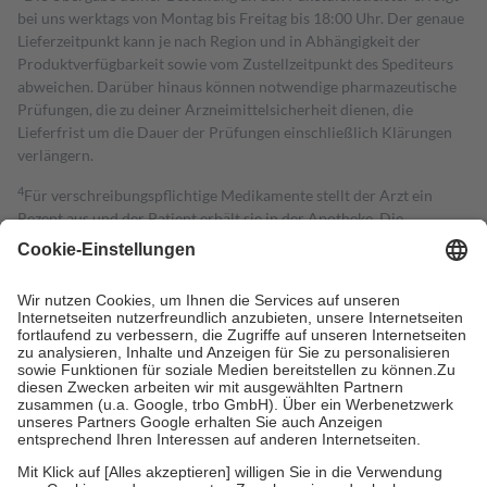
bei uns werktags von Montag bis Freitag bis 18:00 Uhr. Der genaue
Lieferzeitpunkt kann je nach Region und in Abhängigkeit der
Produktverfügbarkeit sowie vom Zustellzeitpunkt des Spediteurs
abweichen. Darüber hinaus können notwendige pharmazeutische
Prüfungen, die zu deiner Arzneimittelsicherheit dienen, die
Lieferfrist um die Dauer der Prüfungen einschließlich Klärungen
verlängern.
4
Für verschreibungspflichtige Medikamente stellt der Arzt ein
Rezept aus und der Patient erhält sie in der Apotheke. Die
gesetzliche Krankenversicherung übernimmt in der Regel die
Kosten dafür, der Versicherte trägt einen Teil davon als Zuzahlung
mit.
Grundsätzlich leisten Mitglieder Zuzahlungen in Höhe von zehn
Prozent des Abgabepreises,
mindestens
jedoch
fünf Euro
und
höchstens zehn Euro.
Es sind jedoch nie mehr als die tatsächlichen
Kosten der Leistung zu entrichten.
Diese Regeln gelten grundsätzlich auch für Online-Apotheken.
Bei Heilmitteln und häuslicher Krankenpflege beträgt die
Zuzahlung zehn Prozent der Kosten sowie zehn Euro je
Verordnung.