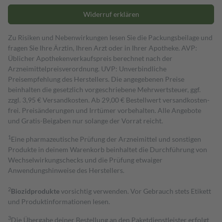
Widerruf erklären
Zu Risiken und Nebenwirkungen lesen Sie die Packungsbeilage und
fragen Sie Ihre Ärztin, Ihren Arzt oder in Ihrer Apotheke. AVP:
Üblicher Apothekenverkaufspreis berechnet nach der
Arzneimittelpreisverordnung. UVP: Unverbindliche
Preisempfehlung des Herstellers. Die angegebenen Preise
beinhalten die gesetzlich vorgeschriebene Mehrwertsteuer, ggf.
zzgl. 3,95 € Versandkosten. Ab 29,00 € Bestell­wert versand­kosten­
frei. Preisänderungen und Irrtümer vorbehalten. Alle Angebote
und Gratis-Beigaben nur solange der Vorrat reicht.
1
Eine pharmazeutische Prüfung der Arzneimittel und sonstigen
Produkte in deinem Warenkorb beinhaltet die Durchführung von
Wechselwirkungschecks und die Prüfung etwaiger
Anwendungshinweise des Herstellers.
2
Biozidprodukte
vorsichtig verwenden. Vor Gebrauch stets Etikett
und Produktinformationen lesen.
3
Die Übergabe deiner Bestellung an den Paketdienstleister erfolgt