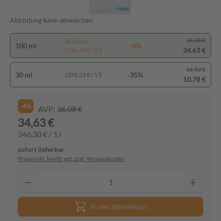
Abbildung kann abweichen
36,08 €
Spartipp
100 ml
-4%
34,63 €
(346,30 € / 1 l)
16,52 €
30 ml
-35%
(359,33 € / 1 l)
10,78 €
-4%
AVP:
36,08 €
34,63 €
346,30 € / 1 l
sofort lieferbar
Preise inkl. MwSt. ggf. zzgl. Versandkosten
In den Warenkorb