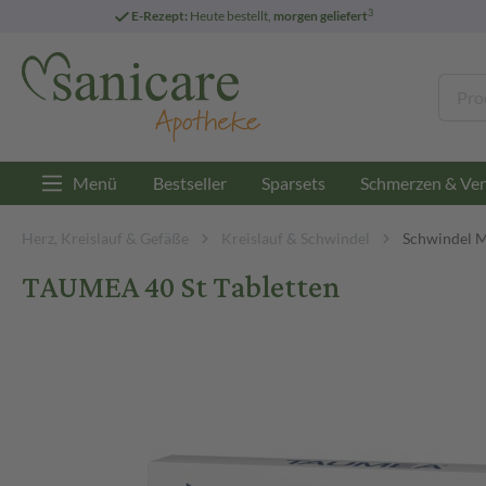
3
E-Rezept:
Heute bestellt,
morgen geliefert
Menü
Bestseller
Sparsets
Schmerzen & Ver
Herz, Kreislauf & Gefäße
Kreislauf & Schwindel
Schwindel 
TAUMEA 40 St Tabletten