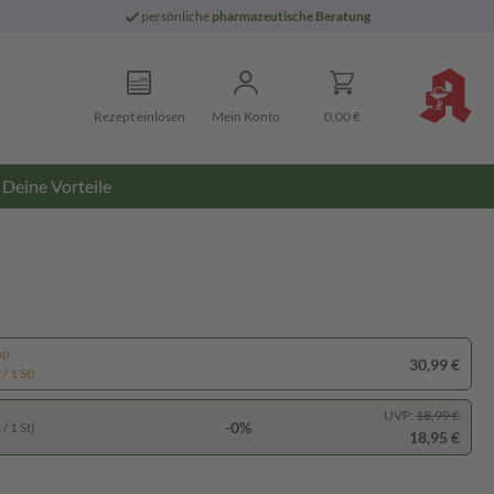
persönliche
pharmazeutische Beratung
Rezept einlösen
Mein Konto
0,00 €
Deine Vorteile
pp
30,99 €
/ 1 St)
UVP:
18,99 €
-0%
/ 1 St)
18,95 €