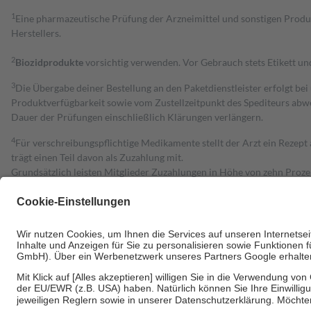
1
Eine pharmazeutische Prüfung der Arzneimittel und sonstigen Pro
Herstellers.
2
Biozidprodukte
vorsichtig verwenden. Vor Gebrauch stets Etikett u
3
Die Übergabe deiner Bestellung an den Paketdienstleister erfolgt bei
Produktverfügbarkeit sowie vom Zustellzeitpunkt des Spediteurs abwe
Dauer der Prüfungen einschließlich Klärungen verlängern.
4
Für verschreibungspflichtige Medikamente stellt der Arzt ein Rezept 
trägt einen Teil davon als Zuzahlung mit.
Grundsätzlich leisten Mitglieder Zuzahlungen in Höhe von zehn Proz
zu entrichten.
Diese Regeln gelten grundsätzlich auch für Online-Apotheken.
Bei Heilmitteln und häuslicher Krankenpflege beträgt die Zuzahlung 
Um das Engagement der Versicherten für ihre eigene Gesundheit zu stä
• Kindern und Jugendlichen bis zum vollendeten 18. Lebensjahr mit
• Untersuchungen zur Vorsorge und Früherkennung, die von der GKV
• empfohlenen Schutzimpfungen
• Harn- und Blutteststreifen