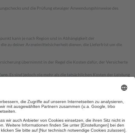
kungschecks und die Prüfung etwaiger Anwendungshinweise des
itpunkt kann je nach Region und in Abhängigkeit der
 zu deiner Arzneimittelsicherheit dienen, die Lieferfrist um die
ersicherung übernimmt in der Regel die Kosten dafür, der Versicherte
Euro.
Es sind jedoch nie mehr als die tatsächlichen Kosten der Leistung
e Zuzahlungen
an bei: