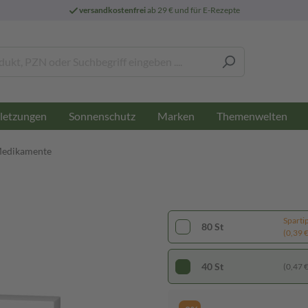
versandkostenfrei
ab 29 € und für E-Rezepte
letzungen
Sonnenschutz
Marken
Themenwelten
Medikamente
Sparti
80 St
(0,39 € 
40 St
(0,47 € 