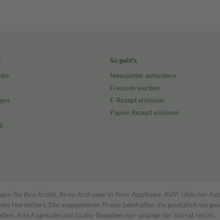
e
So geht's
nto
Newsletter anfordern
Freunde werben
gen
E-Rezept einlösen
Papier Rezept einlösen
g
gen Sie Ihre Ärztin, Ihren Arzt oder in Ihrer Apotheke. AVP: Üblicher A
s Herstellers. Die angegebenen Preise beinhalten die gesetzlich vorgesc
alten. Alle Angebote und Gratis-Beigaben nur solange der Vorrat reicht.