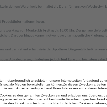
dukte in deinem Warenkorb beinhaltet die Durchführung von Wechselwir
nd Produktinformationen lesen.
 uns werktags von Montag bis Freitag bis 18:00 Uhr. Der genaue Lieferze
ichen. Darüber hinaus können notwendige pharmazeutische Prüfungen, die
aus und der Patient erhält sie in der Apotheke. Die gesetzliche Krankenv
ent des Abgabepreises,
mindestens
jedoch
fünf Euro
und
höchstens zehn 
zehn Prozent der Kosten sowie zehn Euro je Verordnung.
rken und die besondere Stellung der Familie zu unterstützen, fallen
kein
 Ausnahme der Fahrkosten
 getragen werden