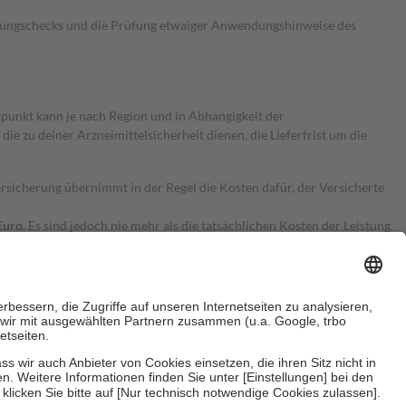
kungschecks und die Prüfung etwaiger Anwendungshinweise des
itpunkt kann je nach Region und in Abhängigkeit der
 zu deiner Arzneimittelsicherheit dienen, die Lieferfrist um die
ersicherung übernimmt in der Regel die Kosten dafür, der Versicherte
Euro.
Es sind jedoch nie mehr als die tatsächlichen Kosten der Leistung
e Zuzahlungen
an bei: