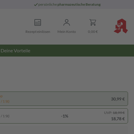
persönliche
pharmazeutische Beratung
Rezept einlösen
Mein Konto
0,00 €
Deine Vorteile
pp
30,99 €
/ 1 St)
UVP:
18,99 €
-1%
/ 1 St)
18,78 €