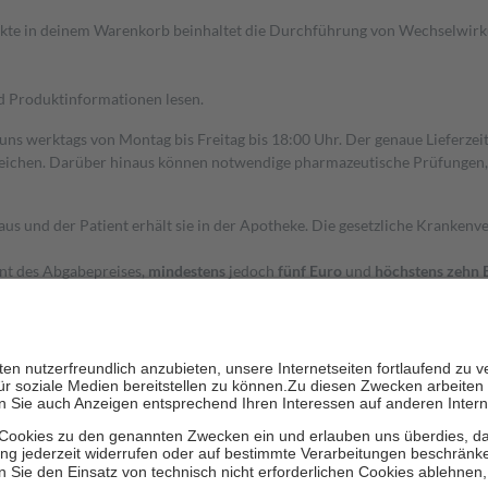
dukte in deinem Warenkorb beinhaltet die Durchführung von Wechselwir
nd Produktinformationen lesen.
 uns werktags von Montag bis Freitag bis 18:00 Uhr. Der genaue Lieferze
ichen. Darüber hinaus können notwendige pharmazeutische Prüfungen, die
aus und der Patient erhält sie in der Apotheke. Die gesetzliche Krankenv
ent des Abgabepreises,
mindestens
jedoch
fünf Euro
und
höchstens zehn 
zehn Prozent der Kosten sowie zehn Euro je Verordnung.
rken und die besondere Stellung der Familie zu unterstützen, fallen
kein
 Ausnahme der Fahrkosten
 getragen werden