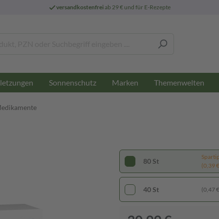
versandkostenfrei
ab 29 € und für E-Rezepte
letzungen
Sonnenschutz
Marken
Themenwelten
Medikamente
Sparti
80 St
(0,39 € 
40 St
(0,47 € 