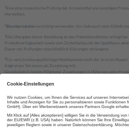
1
Eine pharmazeutische Prüfung der Arzneimittel und sonstigen Pro
Herstellers.
2
Biozidprodukte
vorsichtig verwenden. Vor Gebrauch stets Etikett u
3
Die Übergabe deiner Bestellung an den Paketdienstleister erfolgt bei
Produktverfügbarkeit sowie vom Zustellzeitpunkt des Spediteurs abwe
Dauer der Prüfungen einschließlich Klärungen verlängern.
4
Für verschreibungspflichtige Medikamente stellt der Arzt ein Rezept 
trägt einen Teil davon als Zuzahlung mit.
Grundsätzlich leisten Mitglieder Zuzahlungen in Höhe von zehn Proz
zu entrichten.
Diese Regeln gelten grundsätzlich auch für Online-Apotheken.
Bei Heilmitteln und häuslicher Krankenpflege beträgt die Zuzahlung 
Um das Engagement der Versicherten für ihre eigene Gesundheit zu stä
• Kindern und Jugendlichen bis zum vollendeten 18. Lebensjahr mit
• Untersuchungen zur Vorsorge und Früherkennung, die von der GKV
• empfohlenen Schutzimpfungen
• Harn- und Blutteststreifen