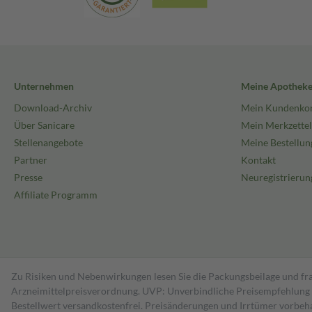
Unternehmen
Meine Apothek
Download-Archiv
Mein Kundenko
Über Sanicare
Mein Merkzettel
Stellenangebote
Meine Bestellun
Partner
Kontakt
Presse
Neuregistrierun
Affiliate Programm
Zu Risiken und Nebenwirkungen lesen Sie die Packungsbeilage und fra
Arzneimittelpreisverordnung. UVP: Unverbindliche Preisempfehlung de
Bestell­wert versand­kosten­frei. Preisänderungen und Irrtümer vorbeh