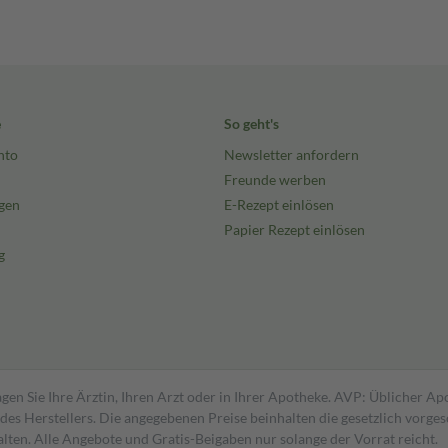
e
So geht's
nto
Newsletter anfordern
Freunde werben
gen
E-Rezept einlösen
Papier Rezept einlösen
g
gen Sie Ihre Ärztin, Ihren Arzt oder in Ihrer Apotheke. AVP: Üblicher A
s Herstellers. Die angegebenen Preise beinhalten die gesetzlich vorgesc
alten. Alle Angebote und Gratis-Beigaben nur solange der Vorrat reicht.