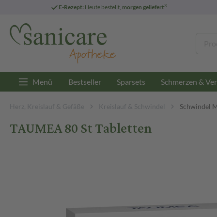
3
E-Rezept:
Heute bestellt,
morgen geliefert
Menü
Bestseller
Sparsets
Schmerzen & Ver
Herz, Kreislauf & Gefäße
Kreislauf & Schwindel
Schwindel 
TAUMEA 80 St Tabletten