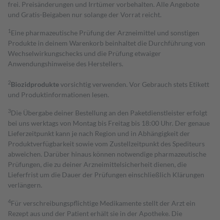
frei. Preisänderungen und Irrtümer vorbehalten. Alle Angebote
und Gratis-Beigaben nur solange der Vorrat reicht.
1
Eine pharmazeutische Prüfung der Arzneimittel und sonstigen
Produkte in deinem Warenkorb beinhaltet die Durchführung von
Wechselwirkungschecks und die Prüfung etwaiger
Anwendungshinweise des Herstellers.
2
Biozidprodukte
vorsichtig verwenden. Vor Gebrauch stets Etikett
und Produktinformationen lesen.
3
Die Übergabe deiner Bestellung an den Paketdienstleister erfolgt
bei uns werktags von Montag bis Freitag bis 18:00 Uhr. Der genaue
Lieferzeitpunkt kann je nach Region und in Abhängigkeit der
Produktverfügbarkeit sowie vom Zustellzeitpunkt des Spediteurs
abweichen. Darüber hinaus können notwendige pharmazeutische
Prüfungen, die zu deiner Arzneimittelsicherheit dienen, die
Lieferfrist um die Dauer der Prüfungen einschließlich Klärungen
verlängern.
4
Für verschreibungspflichtige Medikamente stellt der Arzt ein
Rezept aus und der Patient erhält sie in der Apotheke. Die