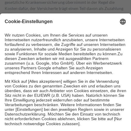
gesetzliche Krankenversicherung übernimmt in der Regel die
Kosten dafür, der Versicherte trägt einen Teil davon als Zuzahlung
mit.
Grundsätzlich leisten Mitglieder Zuzahlungen in Höhe von zehn
Prozent des Abgabepreises,
mindestens
jedoch
fünf Euro
und
höchstens zehn Euro.
Es sind jedoch nie mehr als die tatsächlichen
Kosten der Leistung zu entrichten.
Diese Regeln gelten grundsätzlich auch für Online-Apotheken.
Bei Heilmitteln und häuslicher Krankenpflege beträgt die
Zuzahlung zehn Prozent der Kosten sowie zehn Euro je
Verordnung.
Um das Engagement der Versicherten für ihre eigene Gesundheit zu
stärken und die besondere Stellung der Familie zu unterstützen,
fallen
keine Zuzahlungen
an bei:
• Kindern und Jugendlichen bis zum vollendeten 18. Lebensjahr
mit Ausnahme der Fahrkosten
• Untersuchungen zur Vorsorge und Früherkennung, die von der
GKV getragen werden
• empfohlenen Schutzimpfungen
• Harn- und Blutteststreifen
Wir nutzen Trusted Shops als unabhängigen Dienstleister für die