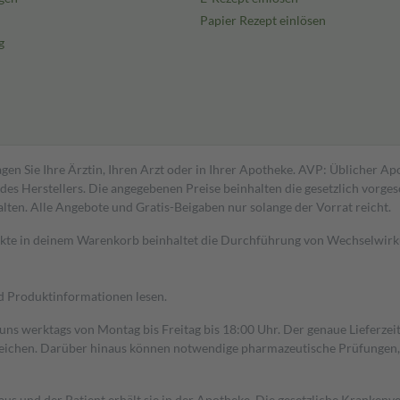
Papier Rezept einlösen
g
gen Sie Ihre Ärztin, Ihren Arzt oder in Ihrer Apotheke. AVP: Üblicher A
s Herstellers. Die angegebenen Preise beinhalten die gesetzlich vorgesc
alten. Alle Angebote und Gratis-Beigaben nur solange der Vorrat reicht.
dukte in deinem Warenkorb beinhaltet die Durchführung von Wechselwir
nd Produktinformationen lesen.
 uns werktags von Montag bis Freitag bis 18:00 Uhr. Der genaue Lieferze
ichen. Darüber hinaus können notwendige pharmazeutische Prüfungen, die
aus und der Patient erhält sie in der Apotheke. Die gesetzliche Krankenv