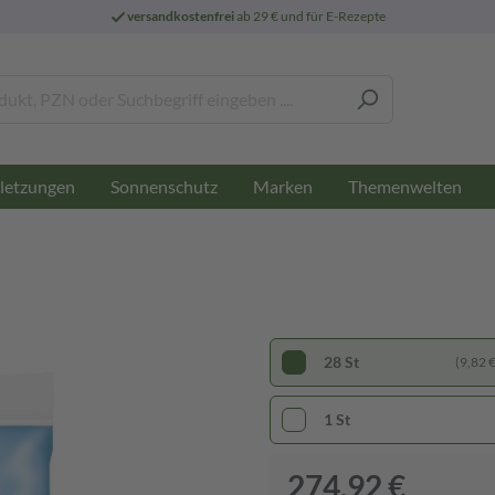
versandkostenfrei
ab 29 € und für E-Rezepte
letzungen
Sonnenschutz
Marken
Themenwelten
28 St
(9,82 € 
1 St
274,92 €