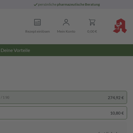
persönliche
pharmazeutische Beratung
Rezept einlösen
Mein Konto
0,00 €
Deine Vorteile
274,92 €
/ 1 St)
10,80 €