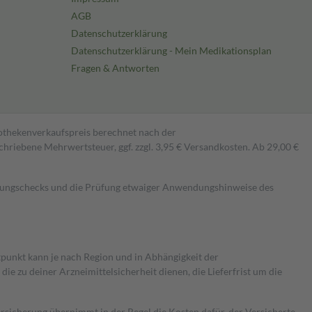
AGB
Datenschutzerklärung
Datenschutzerklärung - Mein Medikationsplan
Fragen & Antworten
pothekenverkaufspreis berechnet nach der
hriebene Mehrwertsteuer, ggf. zzgl. 3,95 € Versandkosten. Ab 29,00 €
kungschecks und die Prüfung etwaiger Anwendungshinweise des
itpunkt kann je nach Region und in Abhängigkeit der
 zu deiner Arzneimittelsicherheit dienen, die Lieferfrist um die
ersicherung übernimmt in der Regel die Kosten dafür, der Versicherte