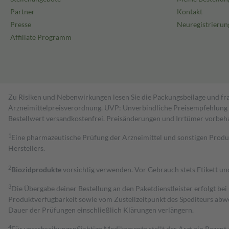
Partner
Kontakt
Presse
Neuregistrierun
Affiliate Programm
Zu Risiken und Nebenwirkungen lesen Sie die Packungsbeilage und fra
Arzneimittelpreisverordnung. UVP: Unverbindliche Preisempfehlung de
Bestell­wert versand­kosten­frei. Preisänderungen und Irrtümer vorbeh
1
Eine pharmazeutische Prüfung der Arzneimittel und sonstigen Pro
Herstellers.
2
Biozidprodukte
vorsichtig verwenden. Vor Gebrauch stets Etikett u
3
Die Übergabe deiner Bestellung an den Paketdienstleister erfolgt bei
Produktverfügbarkeit sowie vom Zustellzeitpunkt des Spediteurs abwe
Dauer der Prüfungen einschließlich Klärungen verlängern.
4
Für verschreibungspflichtige Medikamente stellt der Arzt ein Rezept 