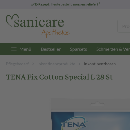
3
E-Rezept:
Heute bestellt,
morgen geliefert
Menü
Bestseller
Sparsets
Schmerzen & Ver
Pflegebedarf
Inkontinenzprodukte
Inkontinenzhosen
TENA Fix Cotton Special L 28 St