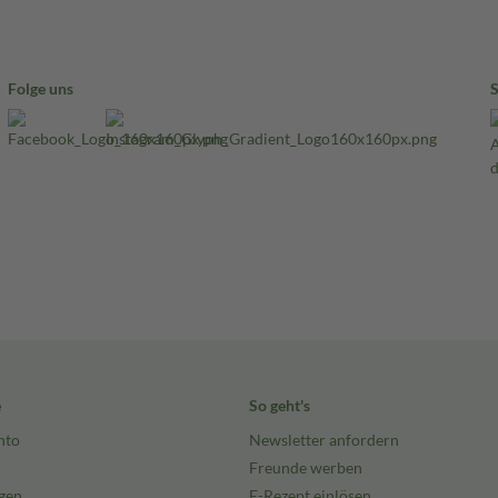
Folge uns
e
So geht's
nto
Newsletter anfordern
Freunde werben
gen
E-Rezept einlösen