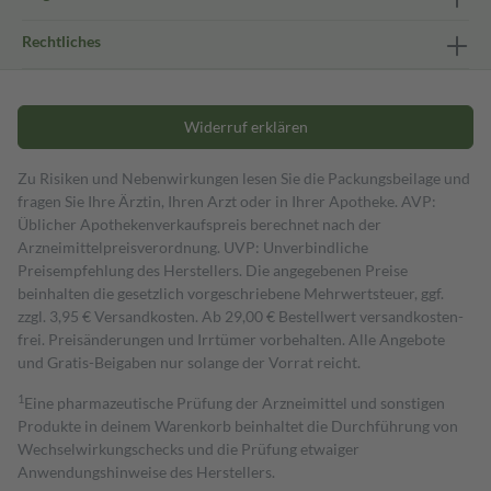
Rechtliches
Widerruf erklären
Zu Risiken und Nebenwirkungen lesen Sie die Packungsbeilage und
fragen Sie Ihre Ärztin, Ihren Arzt oder in Ihrer Apotheke. AVP:
Üblicher Apothekenverkaufspreis berechnet nach der
Arzneimittelpreisverordnung. UVP: Unverbindliche
Preisempfehlung des Herstellers. Die angegebenen Preise
beinhalten die gesetzlich vorgeschriebene Mehrwertsteuer, ggf.
zzgl. 3,95 € Versandkosten. Ab 29,00 € Bestell­wert versand­kosten­
frei. Preisänderungen und Irrtümer vorbehalten. Alle Angebote
und Gratis-Beigaben nur solange der Vorrat reicht.
1
Eine pharmazeutische Prüfung der Arzneimittel und sonstigen
Produkte in deinem Warenkorb beinhaltet die Durchführung von
Wechselwirkungschecks und die Prüfung etwaiger
Anwendungshinweise des Herstellers.