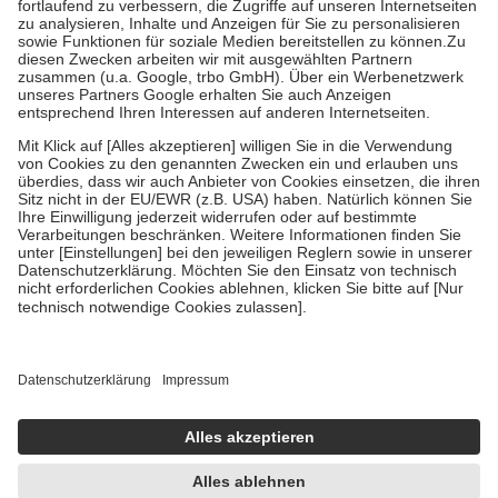
Diese Regeln gelten grundsätzlich auch für Online-Apotheken.
Bei Heilmitteln und häuslicher Krankenpflege beträgt die
Zuzahlung zehn Prozent der Kosten sowie zehn Euro je
Verordnung.
Um das Engagement der Versicherten für ihre eigene Gesundheit zu
stärken und die besondere Stellung der Familie zu unterstützen,
fallen
keine Zuzahlungen
an bei:
• Kindern und Jugendlichen bis zum vollendeten 18. Lebensjahr
mit Ausnahme der Fahrkosten
• Untersuchungen zur Vorsorge und Früherkennung, die von der
GKV getragen werden
• empfohlenen Schutzimpfungen
• Harn- und Blutteststreifen
Wir nutzen Trusted Shops als unabhängigen Dienstleister für die
Einholung von Bewertungen. Trusted Shops hat Maßnahmen
getroffen, um sicherzustellen, dass es sich um echte Bewertungen
handelt. Mehr Informationen findest du hier:
https://help.etrusted.com/hc/de/articles/4419944605341
Einige Bilder und Inhalte wurden unter Zuhilfenahme künstlicher
Intelligenz erstellt.