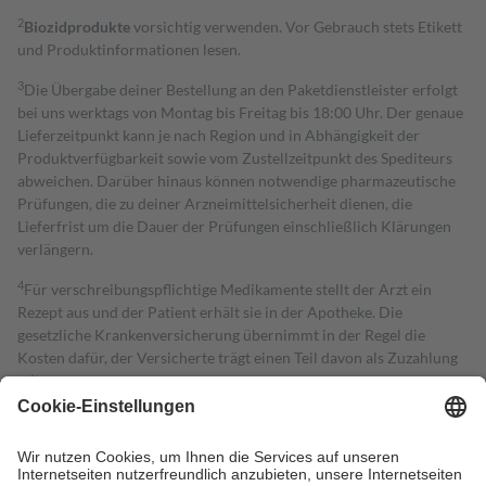
2
Biozidprodukte
vorsichtig verwenden. Vor Gebrauch stets Etikett
und Produktinformationen lesen.
3
Die Übergabe deiner Bestellung an den Paketdienstleister erfolgt
bei uns werktags von Montag bis Freitag bis 18:00 Uhr. Der genaue
Lieferzeitpunkt kann je nach Region und in Abhängigkeit der
Produktverfügbarkeit sowie vom Zustellzeitpunkt des Spediteurs
abweichen. Darüber hinaus können notwendige pharmazeutische
Prüfungen, die zu deiner Arzneimittelsicherheit dienen, die
Lieferfrist um die Dauer der Prüfungen einschließlich Klärungen
verlängern.
4
Für verschreibungspflichtige Medikamente stellt der Arzt ein
Rezept aus und der Patient erhält sie in der Apotheke. Die
gesetzliche Krankenversicherung übernimmt in der Regel die
Kosten dafür, der Versicherte trägt einen Teil davon als Zuzahlung
mit.
Grundsätzlich leisten Mitglieder Zuzahlungen in Höhe von zehn
Prozent des Abgabepreises,
mindestens
jedoch
fünf Euro
und
höchstens zehn Euro.
Es sind jedoch nie mehr als die tatsächlichen
Kosten der Leistung zu entrichten.