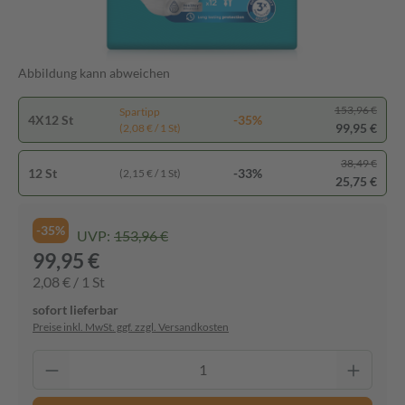
Abbildung kann abweichen
153,96 €
Spartipp
4X12 St
-35%
99,95 €
(2,08 € / 1 St)
38,49 €
12 St
-33%
(2,15 € / 1 St)
25,75 €
-35%
UVP:
153,96 €
99,95 €
2,08 € / 1 St
sofort lieferbar
Preise inkl. MwSt. ggf. zzgl. Versandkosten