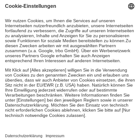
Grundsätzlich leisten Mitglieder Zuzahlungen in Höhe von zehn
Prozent des Abgabepreises,
mindestens
jedoch
fünf Euro
und
höchstens zehn Euro.
Es sind jedoch nie mehr als die tatsächlichen
Kosten der Leistung zu entrichten.
Diese Regeln gelten grundsätzlich auch für Online-Apotheken.
Bei Heilmitteln und häuslicher Krankenpflege beträgt die
Zuzahlung zehn Prozent der Kosten sowie zehn Euro je
Verordnung.
Um das Engagement der Versicherten für ihre eigene Gesundheit zu
stärken und die besondere Stellung der Familie zu unterstützen,
fallen
keine Zuzahlungen
an bei:
• Kindern und Jugendlichen bis zum vollendeten 18. Lebensjahr
mit Ausnahme der Fahrkosten
• Untersuchungen zur Vorsorge und Früherkennung, die von der
GKV getragen werden
• empfohlenen Schutzimpfungen
• Harn- und Blutteststreifen
Wir nutzen Trusted Shops als unabhängigen Dienstleister für die
Einholung von Bewertungen. Trusted Shops hat Maßnahmen
getroffen, um sicherzustellen, dass es sich um echte Bewertungen