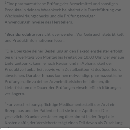
1
Eine pharmazeutische Prüfung der Arzneimittel und sonstigen
Produkte in deinem Warenkorb beinhaltet die Durchführung von
Wechselwirkungschecks und die Prüfung etwaiger
Anwendungshinweise des Herstellers.
2
Biozidprodukte
vorsichtig verwenden. Vor Gebrauch stets Etikett
und Produktinformationen lesen.
3
Die Übergabe deiner Bestellung an den Paketdienstleister erfolgt
bei uns werktags von Montag bis Freitag bis 18:00 Uhr. Der genaue
Lieferzeitpunkt kann je nach Region und in Abhängigkeit der
Produktverfügbarkeit sowie vom Zustellzeitpunkt des Spediteurs
abweichen. Darüber hinaus können notwendige pharmazeutische
Prüfungen, die zu deiner Arzneimittelsicherheit dienen, die
Lieferfrist um die Dauer der Prüfungen einschließlich Klärungen
verlängern.
4
Für verschreibungspflichtige Medikamente stellt der Arzt ein
Rezept aus und der Patient erhält sie in der Apotheke. Die
gesetzliche Krankenversicherung übernimmt in der Regel die
Kosten dafür, der Versicherte trägt einen Teil davon als Zuzahlung
mit.