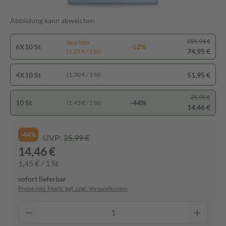
Abbildung kann abweichen
155,94 €
Spartipp
6X10 St
-52%
74,95 €
(1,25 € / 1 St)
4X10 St
51,95 €
(1,30 € / 1 St)
25,99 €
10 St
-44%
(1,45 € / 1 St)
14,46 €
-44%
UVP:
25,99 €
14,46 €
1,45 € / 1 St
sofort lieferbar
Preise inkl. MwSt. ggf. zzgl. Versandkosten