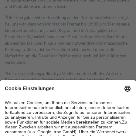
und Produktinformationen lesen.
3
Die Übergabe deiner Bestellung an den Paketdienstleister erfolgt
bei uns werktags von Montag bis Freitag bis 18:00 Uhr. Der genaue
Lieferzeitpunkt kann je nach Region und in Abhängigkeit der
Produktverfügbarkeit sowie vom Zustellzeitpunkt des Spediteurs
abweichen. Darüber hinaus können notwendige pharmazeutische
Prüfungen, die zu deiner Arzneimittelsicherheit dienen, die
Lieferfrist um die Dauer der Prüfungen einschließlich Klärungen
verlängern.
4
Für verschreibungspflichtige Medikamente stellt der Arzt ein
Rezept aus und der Patient erhält sie in der Apotheke. Die
gesetzliche Krankenversicherung übernimmt in der Regel die
Kosten dafür, der Versicherte trägt einen Teil davon als Zuzahlung
mit.
Grundsätzlich leisten Mitglieder Zuzahlungen in Höhe von zehn
Prozent des Abgabepreises,
mindestens
jedoch
fünf Euro
und
höchstens zehn Euro.
Es sind jedoch nie mehr als die tatsächlichen
Kosten der Leistung zu entrichten.
Diese Regeln gelten grundsätzlich auch für Online-Apotheken.