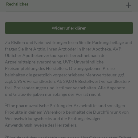
Rechtliches
Widerruf erklären
Zu Risiken und Nebenwirkungen lesen Sie die Packungsbeilage und
fragen Sie Ihre Ärztin, Ihren Arzt oder in Ihrer Apotheke. AVP:
Üblicher Apothekenverkaufspreis berechnet nach der
Arzneimittelpreisverordnung. UVP: Unverbindliche
Preisempfehlung des Herstellers. Die angegebenen Preise
beinhalten die gesetzlich vorgeschriebene Mehrwertsteuer, ggf.
zzgl. 3,95 € Versandkosten. Ab 29,00 € Bestell­wert versand­kosten­
frei. Preisänderungen und Irrtümer vorbehalten. Alle Angebote
und Gratis-Beigaben nur solange der Vorrat reicht.
1
Eine pharmazeutische Prüfung der Arzneimittel und sonstigen
Produkte in deinem Warenkorb beinhaltet die Durchführung von
Wechselwirkungschecks und die Prüfung etwaiger
Anwendungshinweise des Herstellers.
2
Biozidprodukte
vorsichtig verwenden. Vor Gebrauch stets Etikett