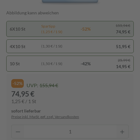
Abbildung kann abweichen
155,94 €
Spartipp
6X10 St
-52%
74,95 €
(1,25 € / 1 St)
4X10 St
51,95 €
(1,30 € / 1 St)
25,99 €
10 St
-42%
(1,50 € / 1 St)
14,95 €
-52%
UVP:
155,94 €
74,95 €
1,25 € / 1 St
sofort lieferbar
Preise inkl. MwSt. ggf. zzgl. Versandkosten