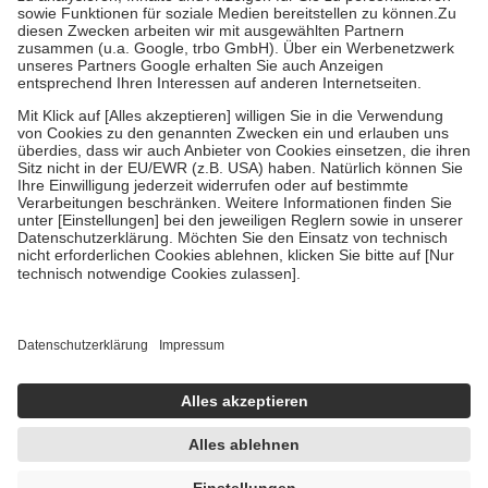
Bei Heilmitteln und häuslicher Krankenpflege beträgt die
Zuzahlung zehn Prozent der Kosten sowie zehn Euro je
Verordnung.
Um das Engagement der Versicherten für ihre eigene Gesundheit zu
stärken und die besondere Stellung der Familie zu unterstützen,
fallen
keine Zuzahlungen
an bei:
• Kindern und Jugendlichen bis zum vollendeten 18. Lebensjahr
mit Ausnahme der Fahrkosten
• Untersuchungen zur Vorsorge und Früherkennung, die von der
GKV getragen werden
• empfohlenen Schutzimpfungen
• Harn- und Blutteststreifen
Wir nutzen Trusted Shops als unabhängigen Dienstleister für die
Einholung von Bewertungen. Trusted Shops hat Maßnahmen
getroffen, um sicherzustellen, dass es sich um echte Bewertungen
handelt. Mehr Informationen findest du hier:
https://help.etrusted.com/hc/de/articles/4419944605341
Einige Bilder und Inhalte wurden unter Zuhilfenahme künstlicher
Intelligenz erstellt.