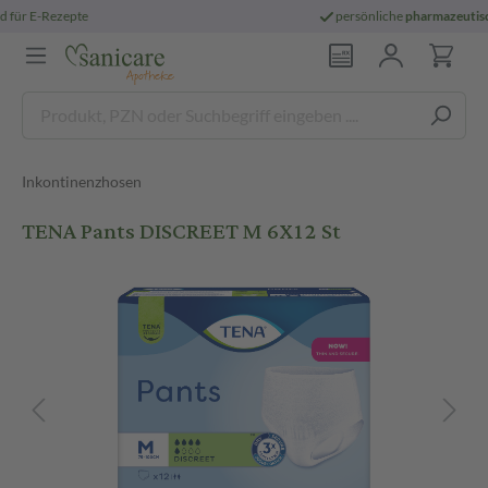
3
lt,
morgen geliefert
versandkostenfrei
ab 2
Inkontinenzhosen
TENA Pants DISCREET M 6X12 St