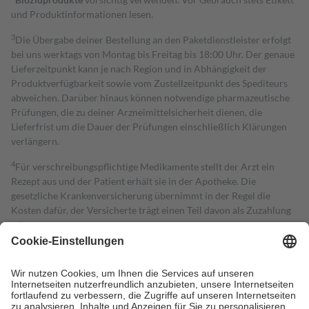
und Produktinformationen lesen.
3
Die Übergabe deiner Bestellung an den Paketdienstleister erfolgt
bei uns werktags von Montag bis Freitag bis 18:00 Uhr. Der genaue
Lieferzeitpunkt kann je nach Region und in Abhängigkeit der
Produktverfügbarkeit sowie vom Zustellzeitpunkt des Spediteurs
abweichen. Darüber hinaus können notwendige pharmazeutische
Prüfungen, die zu deiner Arzneimittelsicherheit dienen, die
Lieferfrist um die Dauer der Prüfungen einschließlich Klärungen
verlängern.
4
Für verschreibungspflichtige Medikamente stellt der Arzt ein
Rezept aus und der Patient erhält sie in der Apotheke. Die
gesetzliche Krankenversicherung übernimmt in der Regel die
Kosten dafür, der Versicherte trägt einen Teil davon als Zuzahlung
mit.
Grundsätzlich leisten Mitglieder Zuzahlungen in Höhe von zehn
Prozent des Abgabepreises,
mindestens
jedoch
fünf Euro
und
höchstens zehn Euro.
Es sind jedoch nie mehr als die tatsächlichen
Kosten der Leistung zu entrichten.
Diese Regeln gelten grundsätzlich auch für Online-Apotheken.