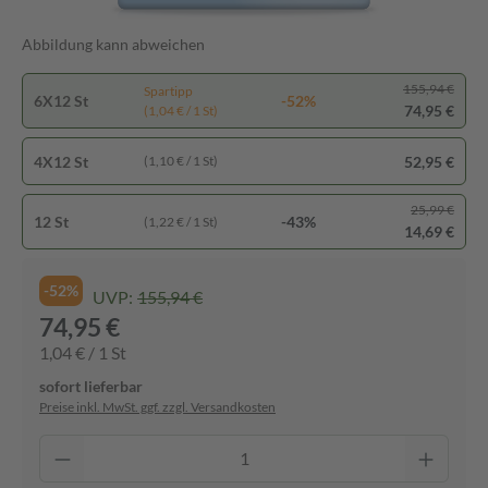
Abbildung kann abweichen
155,94 €
Spartipp
6X12 St
-52%
74,95 €
(1,04 € / 1 St)
4X12 St
52,95 €
(1,10 € / 1 St)
25,99 €
12 St
-43%
(1,22 € / 1 St)
14,69 €
-52%
UVP:
155,94 €
74,95 €
1,04 € / 1 St
sofort lieferbar
Preise inkl. MwSt. ggf. zzgl. Versandkosten