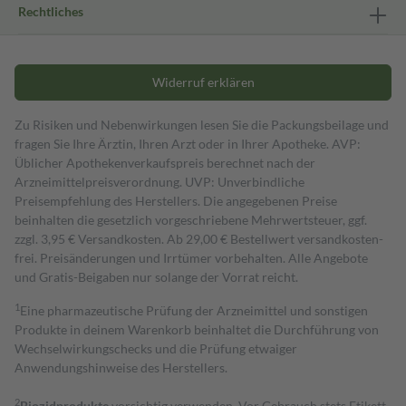
Rechtliches
Widerruf erklären
Zu Risiken und Nebenwirkungen lesen Sie die Packungsbeilage und
fragen Sie Ihre Ärztin, Ihren Arzt oder in Ihrer Apotheke. AVP:
Üblicher Apothekenverkaufspreis berechnet nach der
Arzneimittelpreisverordnung. UVP: Unverbindliche
Preisempfehlung des Herstellers. Die angegebenen Preise
beinhalten die gesetzlich vorgeschriebene Mehrwertsteuer, ggf.
zzgl. 3,95 € Versandkosten. Ab 29,00 € Bestell­wert versand­kosten­
frei. Preisänderungen und Irrtümer vorbehalten. Alle Angebote
und Gratis-Beigaben nur solange der Vorrat reicht.
1
Eine pharmazeutische Prüfung der Arzneimittel und sonstigen
Produkte in deinem Warenkorb beinhaltet die Durchführung von
Wechselwirkungschecks und die Prüfung etwaiger
Anwendungshinweise des Herstellers.
2
Biozidprodukte
vorsichtig verwenden. Vor Gebrauch stets Etikett