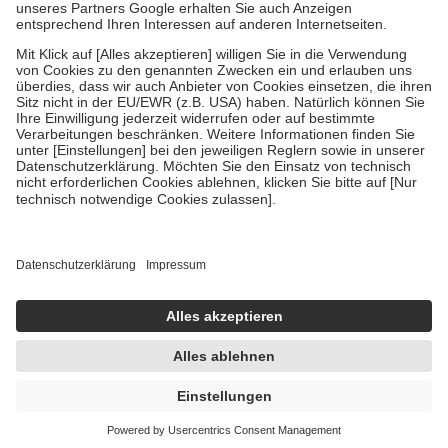
Um das Engagement der Versicherten für ihre eigene Gesundheit zu
stärken und die besondere Stellung der Familie zu unterstützen,
fallen
keine Zuzahlungen
an bei:
• Kindern und Jugendlichen bis zum vollendeten 18. Lebensjahr
mit Ausnahme der Fahrkosten
• Untersuchungen zur Vorsorge und Früherkennung, die von der
GKV getragen werden
• empfohlenen Schutzimpfungen
• Harn- und Blutteststreifen
Wir nutzen Trusted Shops als unabhängigen Dienstleister für die
Einholung von Bewertungen. Trusted Shops hat Maßnahmen
getroffen, um sicherzustellen, dass es sich um echte Bewertungen
handelt. Mehr Informationen findest du hier:
https://help.etrusted.com/hc/de/articles/4419944605341
Einige Bilder und Inhalte wurden unter Zuhilfenahme künstlicher
Intelligenz erstellt.
UVP:
34,49 €
15,95 €