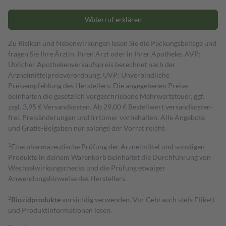
Widerruf erklären
Zu Risiken und Nebenwirkungen lesen Sie die Packungsbeilage und
fragen Sie Ihre Ärztin, Ihren Arzt oder in Ihrer Apotheke. AVP:
Üblicher Apothekenverkaufspreis berechnet nach der
Arzneimittelpreisverordnung. UVP: Unverbindliche
Preisempfehlung des Herstellers. Die angegebenen Preise
beinhalten die gesetzlich vorgeschriebene Mehrwertsteuer, ggf.
zzgl. 3,95 € Versandkosten. Ab 29,00 € Bestell­wert versand­kosten­
frei. Preisänderungen und Irrtümer vorbehalten. Alle Angebote
und Gratis-Beigaben nur solange der Vorrat reicht.
1
Eine pharmazeutische Prüfung der Arzneimittel und sonstigen
Produkte in deinem Warenkorb beinhaltet die Durchführung von
Wechselwirkungschecks und die Prüfung etwaiger
Anwendungshinweise des Herstellers.
2
Biozidprodukte
vorsichtig verwenden. Vor Gebrauch stets Etikett
und Produktinformationen lesen.