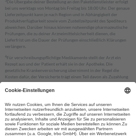
3
Die Übergabe deiner Bestellung an den Paketdienstleister erfolgt
bei uns werktags von Montag bis Freitag bis 18:00 Uhr. Der genaue
Lieferzeitpunkt kann je nach Region und in Abhängigkeit der
Produktverfügbarkeit sowie vom Zustellzeitpunkt des Spediteurs
abweichen. Darüber hinaus können notwendige pharmazeutische
Prüfungen, die zu deiner Arzneimittelsicherheit dienen, die
Lieferfrist um die Dauer der Prüfungen einschließlich Klärungen
verlängern.
4
Für verschreibungspflichtige Medikamente stellt der Arzt ein
Rezept aus und der Patient erhält sie in der Apotheke. Die
gesetzliche Krankenversicherung übernimmt in der Regel die
Kosten dafür, der Versicherte trägt einen Teil davon als Zuzahlung
mit.
Grundsätzlich leisten Mitglieder Zuzahlungen in Höhe von zehn
Prozent des Abgabepreises,
mindestens
jedoch
fünf Euro
und
höchstens zehn Euro.
Es sind jedoch nie mehr als die tatsächlichen
Kosten der Leistung zu entrichten.
Diese Regeln gelten grundsätzlich auch für Online-Apotheken.
Bei Heilmitteln und häuslicher Krankenpflege beträgt die
Zuzahlung zehn Prozent der Kosten sowie zehn Euro je
Verordnung.