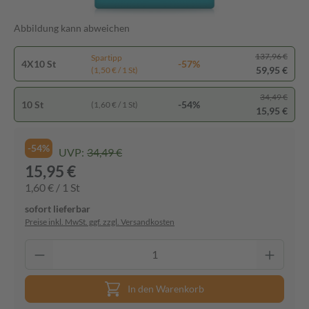
Abbildung kann abweichen
137,96 €
Spartipp
4X10 St
-57%
59,95 €
(1,50 € / 1 St)
34,49 €
10 St
-54%
(1,60 € / 1 St)
15,95 €
-54%
UVP:
34,49 €
15,95 €
1,60 € / 1 St
sofort lieferbar
Preise inkl. MwSt. ggf. zzgl. Versandkosten
In den Warenkorb