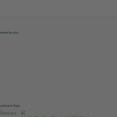
Bewerte uns
Sanicare App