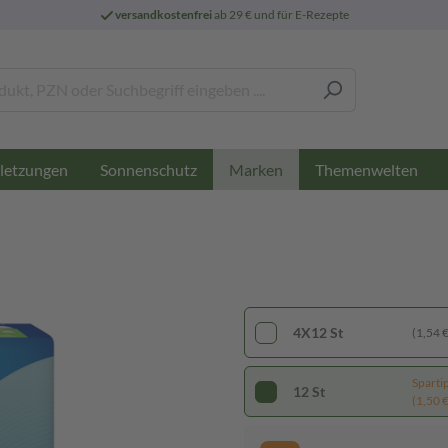
versandkostenfrei
ab 29 € und für E-Rezepte
letzungen
Sonnenschutz
Themenwelten
Marken
4X12 St
(1,54 € 
Sparti
12 St
(1,50 € 