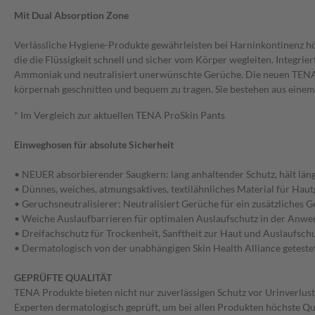
Mit Dual Absorption Zone
Verlässliche Hygiene-Produkte gewährleisten bei Harninkontinenz hö
die die Flüssigkeit schnell und sicher vom Körper wegleiten. Integri
Ammoniak und neutralisiert unerwünschte Gerüche. Die neuen TENA Pr
körpernah geschnitten und bequem zu tragen. Sie bestehen aus einem
* Im Vergleich zur aktuellen TENA ProSkin Pants
Einweghosen für absolute Sicherheit
• NEUER absorbierender Saugkern: lang anhaltender Schutz, hält läng
• Dünnes, weiches, atmungsaktives, textilähnliches Material für Ha
• Geruchsneutralisierer: Neutralisiert Gerüche für ein zusätzliches G
• Weiche Auslaufbarrieren für optimalen Auslaufschutz in der Anw
• Dreifachschutz für Trockenheit, Sanftheit zur Haut und Auslaufsch
• Dermatologisch von der unabhängigen Skin Health Alliance getestet,
GEPRÜFTE QUALITÄT
TENA Produkte bieten nicht nur zuverlässigen Schutz vor Urinverlust
Experten dermatologisch geprüft, um bei allen Produkten höchste Qua