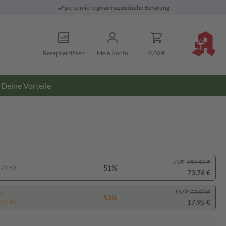
persönliche
pharmazeutische Beratung
Rezept einlösen
Mein Konto
0,00 €
Deine Vorteile
UVP:
151,96 €
-51%
/ 1 St)
73,76 €
UVP:
37,99 €
pp
-53%
17,95 €
/ 1 St)