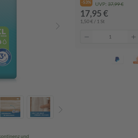
-53%
UVP:
37,99 €
17,95 €
1,50 € / 1 St
kontinenz und