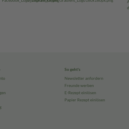
e
So geht's
nto
Newsletter anfordern
Freunde werben
gen
E-Rezept einlösen
Papier Rezept einlösen
g