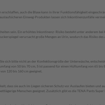
chlaffen, auch die Blase kann in ihrer Funktionsfähigkeit eingeschrän
auslaufsicheren Einweg-Produkten lassen sich Inkontinenzunfälle verme
iten sein. Ein erhöhtes Inkontinenz- Risiko besteht unter anderem bei H
tzuckerspiegel verursacht große Mengen an Urin, wodurch das Risiko des A
 Sie sich bitte nicht an der Konfektionsgröße der Unterwäsche, entsche
umfang von 50 bis 70 cm, S ist passend für einen Hüftumfang von 65 bis 
 von 120 bis 160 cm geeignet.
ckelt, dass sie auch im Liegen sicheren Schutz vor Auslaufen bieten und
tlägerige Menschen geeignet. Zusätzlich gibt es die TENA Pants Super Ni