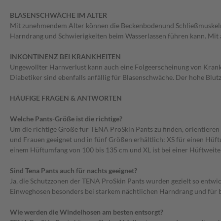
BLASENSCHWÄCHE IM ALTER
Mit zunehmendem Alter können die Beckenbodenund Schließmuskeln ers
Harndrang und Schwierigkeiten beim Wasserlassen führen kann. Mit 
INKONTINENZ BEI KRANKHEITEN
Ungewollter Harnverlust kann auch eine Folgeerscheinung von Krankhe
Diabetiker sind ebenfalls anfällig für Blasenschwäche. Der hohe Blu
HÄUFIGE FRAGEN & ANTWORTEN
Welche Pants-Größe ist die richtige?
Um die richtige Größe für TENA ProSkin Pants zu finden, orientieren
und Frauen geeignet und in fünf Größen erhältlich: XS für einen Hüft
einem Hüftumfang von 100 bis 135 cm und XL ist bei einer Hüftweite
Sind Tena Pants auch für nachts geeignet?
Ja, die Schutzzonen der TENA ProSkin Pants wurden gezielt so entwi
Einweghosen besonders bei starkem nächtlichen Harndrang und für bet
Wie werden die Windelhosen am besten entsorgt?