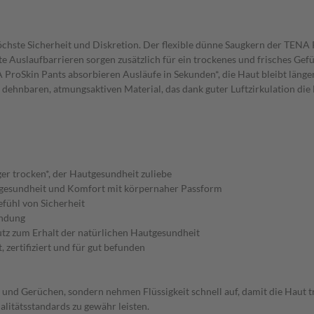
chste Sicherheit und Diskretion. Der flexible dünne Saugkern der TENA
erte Auslaufbarrieren sorgen zusätzlich für ein trockenes und frisches G
oSkin Pants absorbieren Ausläufe in Sekunden*, die Haut bleibt länger
 dehnbaren, atmungsaktiven Material, das dank guter Luftzirkulation di
er trocken*, der Hautgesundheit zuliebe
utgesundheit und Komfort mit körpernaher Passform
efühl von Sicherheit
endung
utz zum Erhalt der natürlichen Hautgesundheit
 zertifiziert und für gut befunden
 und Gerüchen, sondern nehmen Flüssigkeit schnell auf, damit die Haut 
litätsstandards zu gewähr leisten.