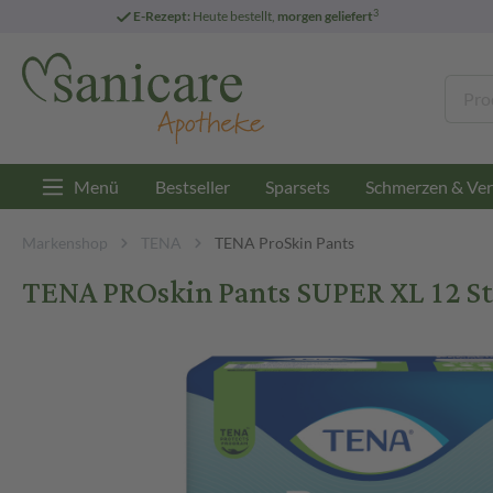
3
E-Rezept:
Heute bestellt,
morgen geliefert
Menü
Bestseller
Sparsets
Schmerzen & Ver
Markenshop
TENA
TENA ProSkin Pants
TENA PROskin Pants SUPER XL 12 St