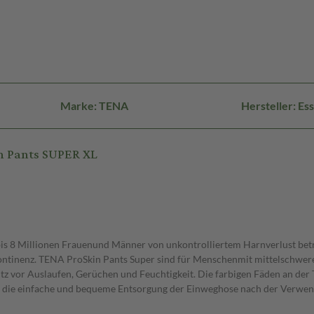
Marke: TENA
Hersteller: E
n Pants SUPER XL
7 bis 8 Millionen Frauenund Männer von unkontrolliertem Harnverlust bet
kontinenz. TENA ProSkin Pants Super sind für Menschenmit mittelschwere
 vor Auslaufen, Gerüchen und Feuchtigkeit. Die farbigen Fäden an der Ta
em die einfache und bequeme Entsorgung der Einweghose nach der Verwe