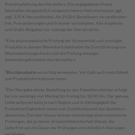
Preisempfehlung des Herstellers. Die angegebenen Preise
beinhalten die gesetzlich vorgeschriebene Mehrwertsteuer, ggf.
zzgl. 3,95 € Versandkosten. Ab 29,00 € Bestell­wert versand­kosten­
frei. Preisänderungen und Irrtümer vorbehalten. Alle Angebote
und Gratis-Beigaben nur solange der Vorrat reicht.
1
Eine pharmazeutische Prüfung der Arzneimittel und sonstigen
Produkte in deinem Warenkorb beinhaltet die Durchführung von
Wechselwirkungschecks und die Prüfung etwaiger
Anwendungshinweise des Herstellers.
2
Biozidprodukte
vorsichtig verwenden. Vor Gebrauch stets Etikett
und Produktinformationen lesen.
3
Die Übergabe deiner Bestellung an den Paketdienstleister erfolgt
bei uns werktags von Montag bis Freitag bis 18:00 Uhr. Der genaue
Lieferzeitpunkt kann je nach Region und in Abhängigkeit der
Produktverfügbarkeit sowie vom Zustellzeitpunkt des Spediteurs
abweichen. Darüber hinaus können notwendige pharmazeutische
Prüfungen, die zu deiner Arzneimittelsicherheit dienen, die
Lieferfrist um die Dauer der Prüfungen einschließlich Klärungen
verlängern.