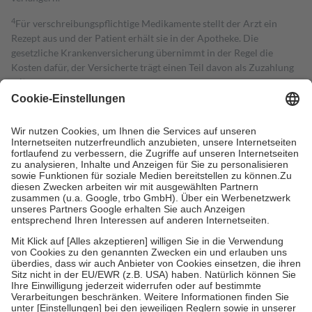
4
Für verschreibungspflichtige Medikamente stellt der Arzt ein
Rezept aus und der Patient erhält sie in der Apotheke. Die
gesetzliche Krankenversicherung übernimmt in der Regel die
Kosten dafür, der Versicherte trägt einen Teil davon als Zuzahlung
mit.
Grundsätzlich leisten Mitglieder Zuzahlungen in Höhe von zehn
Prozent des Abgabepreises,
mindestens
jedoch
fünf Euro
und
höchstens zehn Euro.
Es sind jedoch nie mehr als die tatsächlichen
Kosten der Leistung zu entrichten.
Diese Regeln gelten grundsätzlich auch für Online-Apotheken.
Bei Heilmitteln und häuslicher Krankenpflege beträgt die
Zuzahlung zehn Prozent der Kosten sowie zehn Euro je
Verordnung.
Um das Engagement der Versicherten für ihre eigene Gesundheit zu
stärken und die besondere Stellung der Familie zu unterstützen,
fallen
keine Zuzahlungen
an bei:
• Kindern und Jugendlichen bis zum vollendeten 18. Lebensjahr
mit Ausnahme der Fahrkosten
• Untersuchungen zur Vorsorge und Früherkennung, die von der
GKV getragen werden