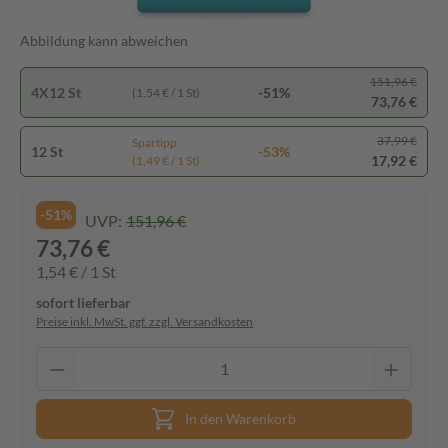
Abbildung kann abweichen
151,96 €
4X12 St
-51%
(1,54 € / 1 St)
73,76 €
37,99 €
Spartipp
12 St
-53%
17,92 €
(1,49 € / 1 St)
-51%
UVP:
151,96 €
73,76 €
1,54 € / 1 St
sofort lieferbar
Preise inkl. MwSt. ggf. zzgl. Versandkosten
In den Warenkorb