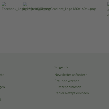
e
So geht's
nto
Newsletter anfordern
Freunde werben
gen
E-Rezept einlösen
Papier Rezept einlösen
g