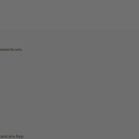
Bewerte uns
Sanicare App