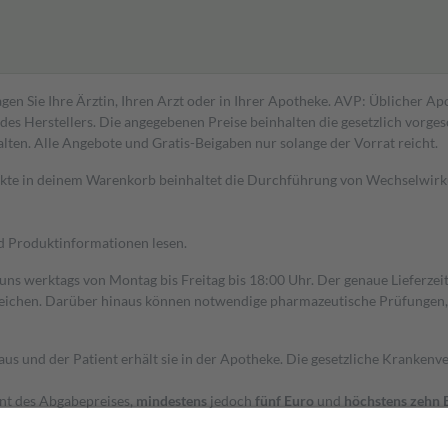
gen Sie Ihre Ärztin, Ihren Arzt oder in Ihrer Apotheke. AVP: Üblicher A
s Herstellers. Die angegebenen Preise beinhalten die gesetzlich vorgesc
alten. Alle Angebote und Gratis-Beigaben nur solange der Vorrat reicht.
dukte in deinem Warenkorb beinhaltet die Durchführung von Wechselwir
nd Produktinformationen lesen.
 uns werktags von Montag bis Freitag bis 18:00 Uhr. Der genaue Lieferze
ichen. Darüber hinaus können notwendige pharmazeutische Prüfungen, die
aus und der Patient erhält sie in der Apotheke. Die gesetzliche Krankenv
ent des Abgabepreises,
mindestens
jedoch
fünf Euro
und
höchstens zehn 