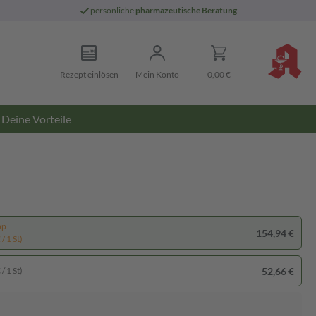
persönliche
pharmazeutische Beratung
Rezept einlösen
Mein Konto
0,00 €
Deine Vorteile
pp
154,94 €
/ 1 St)
52,66 €
/ 1 St)