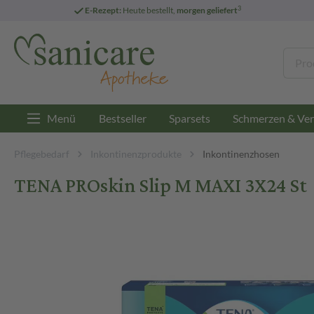
3
E-Rezept:
Heute bestellt,
morgen geliefert
Menü
Bestseller
Sparsets
Schmerzen & Ver
Pflegebedarf
Inkontinenzprodukte
Inkontinenzhosen
TENA PROskin Slip M MAXI 3X24 St