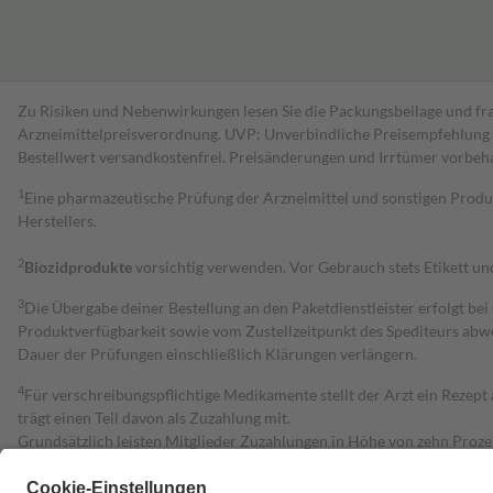
Zu Risiken und Nebenwirkungen lesen Sie die Packungsbeilage und fra
Arzneimittelpreisverordnung. UVP: Unverbindliche Preisempfehlung de
Bestell­wert versand­kosten­frei. Preisänderungen und Irrtümer vorbeh
1
Eine pharmazeutische Prüfung der Arzneimittel und sonstigen Pro
Herstellers.
2
Biozidprodukte
vorsichtig verwenden. Vor Gebrauch stets Etikett u
3
Die Übergabe deiner Bestellung an den Paketdienstleister erfolgt bei
Produktverfügbarkeit sowie vom Zustellzeitpunkt des Spediteurs abwe
Dauer der Prüfungen einschließlich Klärungen verlängern.
4
Für verschreibungspflichtige Medikamente stellt der Arzt ein Rezept 
trägt einen Teil davon als Zuzahlung mit.
Grundsätzlich leisten Mitglieder Zuzahlungen in Höhe von zehn Proz
zu entrichten.
Diese Regeln gelten grundsätzlich auch für Online-Apotheken.