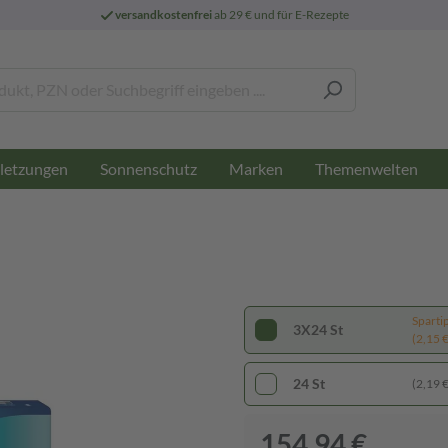
versandkostenfrei
ab 29 € und für E-Rezepte
letzungen
Sonnenschutz
Marken
Themenwelten
Sparti
3X24 St
(2,15 € 
24 St
(2,19 € 
154,94 €