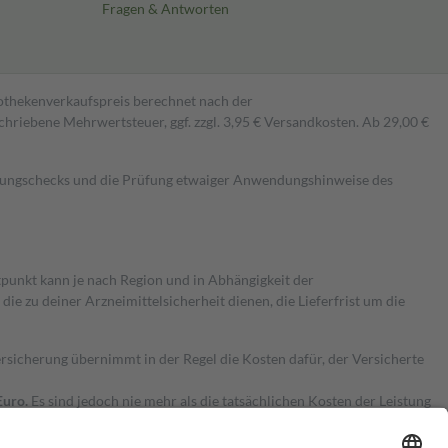
Fragen & Antworten
pothekenverkaufspreis berechnet nach der
hriebene Mehrwertsteuer, ggf. zzgl. 3,95 € Versandkosten. Ab 29,00 €
kungschecks und die Prüfung etwaiger Anwendungshinweise des
itpunkt kann je nach Region und in Abhängigkeit der
 zu deiner Arzneimittelsicherheit dienen, die Lieferfrist um die
ersicherung übernimmt in der Regel die Kosten dafür, der Versicherte
Euro.
Es sind jedoch nie mehr als die tatsächlichen Kosten der Leistung