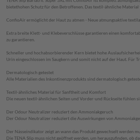
TENA Slip Bariatric Super 3XL mit ConfioAir ist komplett atmungsakt
bietethohen Schutz für den Betroffenen. Das textil-ähnliche Material
ConfioAir ermöglicht der Haut zu atmen - Neue atmungsaktive textila
Extra breite Klett- und Klebeverschlüsse garantieren einen komfortab
zu garantieren.
Schneller und hochabsorbierender Kern bietet hohe Auslaufsicherheit
Urin eingeschlossen im Saugkern und somit nicht auf der Haut. Für 
Dermatologisch getestet
Alle Materialien des Inkontinenzprodukts sind dermatologisch getest
Textil-ähnliches Material für Sanftheit und Komfort
Die neuen textil-ähnlichen Seiten und Vorder-und Rückseite fühlen s
Der Odour Neutralizer reduziert den Ammoniakgeruch
Der Odour Neutralizer reduziert die Auswirkungen von Ammoniakger
Der Nässeindikator zeigt an wann das Produkt gewechselt werden m
Die TENA Slip muss nicht geöffnet werden, um herauszufinden, ob das