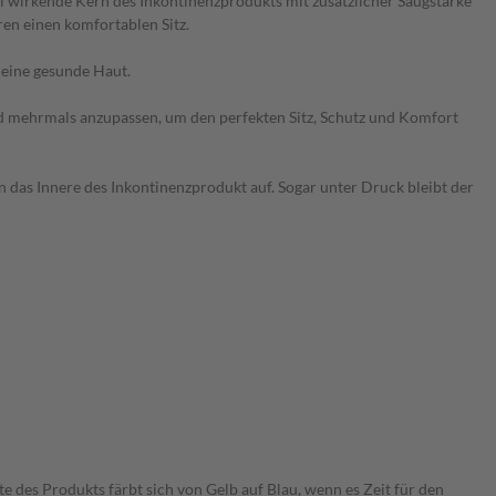
ll wirkende Kern des Inkontinenzprodukts mit zusätzlicher Saugstärke
ren einen komfortablen Sitz.
 eine gesunde Haut.
und mehrmals anzupassen, um den perfekten Sitz, Schutz und Komfort
 das Innere des Inkontinenzprodukt auf. Sogar unter Druck bleibt der
des Produkts färbt sich von Gelb auf Blau, wenn es Zeit für den