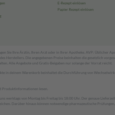
gen
E-Rezept einlösen
Papier Rezept einlösen
g
gen Sie Ihre Ärztin, Ihren Arzt oder in Ihrer Apotheke. AVP: Üblicher A
s Herstellers. Die angegebenen Preise beinhalten die gesetzlich vorgesc
alten. Alle Angebote und Gratis-Beigaben nur solange der Vorrat reicht.
dukte in deinem Warenkorb beinhaltet die Durchführung von Wechselwir
nd Produktinformationen lesen.
 uns werktags von Montag bis Freitag bis 18:00 Uhr. Der genaue Lieferze
ichen. Darüber hinaus können notwendige pharmazeutische Prüfungen, die