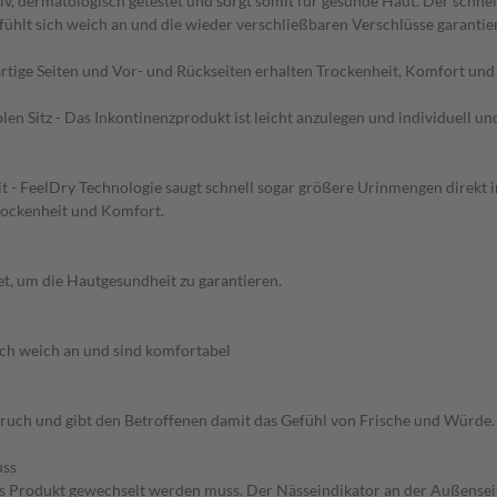
iv, dermatologisch getestet und sorgt somit für gesunde Haut. Der schne
 fühlt sich weich an und die wieder verschließbaren Verschlüsse garantie
rtige Seiten und Vor- und Rückseiten erhalten Trockenheit, Komfort und
len Sitz - Das Inkontinenzprodukt ist leicht anzulegen und individuell 
 - FeelDry Technologie saugt schnell sogar größere Urinmengen direkt in
Trockenheit und Komfort.
et, um die Hautgesundheit zu garantieren.
ich weich an und sind komfortabel
uch und gibt den Betroffenen damit das Gefühl von Frische und Würde.
uss
 Produkt gewechselt werden muss. Der Nässeindikator an der Außenseite 