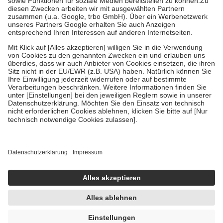
Zuzahlung zehn Prozent der Kosten sowie zehn Euro je
Verordnung.
Um das Engagement der Versicherten für ihre eigene Gesundheit zu
stärken und die besondere Stellung der Familie zu unterstützen,
fallen
keine Zuzahlungen
an bei:
• Kindern und Jugendlichen bis zum vollendeten 18. Lebensjahr
mit Ausnahme der Fahrkosten
• Untersuchungen zur Vorsorge und Früherkennung, die von der
GKV getragen werden
• empfohlenen Schutzimpfungen
• Harn- und Blutteststreifen
Wir nutzen Trusted Shops als unabhängigen Dienstleister für die
Einholung von Bewertungen. Trusted Shops hat Maßnahmen
getroffen, um sicherzustellen, dass es sich um echte Bewertungen
handelt. Mehr Informationen findest du hier:
https://help.etrusted.com/hc/de/articles/4419944605341
Einige Bilder und Inhalte wurden unter Zuhilfenahme künstlicher
Intelligenz erstellt.