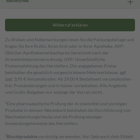
Rechtliches
Widerruf erklären
Zu Risiken und Nebenwirkungen lesen Sie die Packungsbeilage und
fragen Sie Ihre Ärztin, Ihren Arzt oder in Ihrer Apotheke. AVP:
Üblicher Apothekenverkaufspreis berechnet nach der
Arzneimittelpreisverordnung. UVP: Unverbindliche
Preisempfehlung des Herstellers. Die angegebenen Preise
beinhalten die gesetzlich vorgeschriebene Mehrwertsteuer, ggf.
zzgl. 3,95 € Versandkosten. Ab 29,00 € Bestell­wert versand­kosten­
frei. Preisänderungen und Irrtümer vorbehalten. Alle Angebote
und Gratis-Beigaben nur solange der Vorrat reicht.
1
Eine pharmazeutische Prüfung der Arzneimittel und sonstigen
Produkte in deinem Warenkorb beinhaltet die Durchführung von
Wechselwirkungschecks und die Prüfung etwaiger
Anwendungshinweise des Herstellers.
2
Biozidprodukte
vorsichtig verwenden. Vor Gebrauch stets Etikett