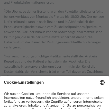
und Produktinformationen lesen.
3
Die Übergabe deiner Bestellung an den Paketdienstleister erfolgt
bei uns werktags von Montag bis Freitag bis 18:00 Uhr. Der genaue
Lieferzeitpunkt kann je nach Region und in Abhängigkeit der
Produktverfügbarkeit sowie vom Zustellzeitpunkt des Spediteurs
abweichen. Darüber hinaus können notwendige pharmazeutische
Prüfungen, die zu deiner Arzneimittelsicherheit dienen, die
Lieferfrist um die Dauer der Prüfungen einschließlich Klärungen
verlängern.
4
Für verschreibungspflichtige Medikamente stellt der Arzt ein
Rezept aus und der Patient erhält sie in der Apotheke. Die
gesetzliche Krankenversicherung übernimmt in der Regel die
Kosten dafür, der Versicherte trägt einen Teil davon als Zuzahlung
mit.
Grundsätzlich leisten Mitglieder Zuzahlungen in Höhe von zehn
Prozent des Abgabepreises,
mindestens
jedoch
fünf Euro
und
höchstens zehn Euro.
Es sind jedoch nie mehr als die tatsächlichen
Kosten der Leistung zu entrichten.
Diese Regeln gelten grundsätzlich auch für Online-Apotheken.
Bei Heilmitteln und häuslicher Krankenpflege beträgt die