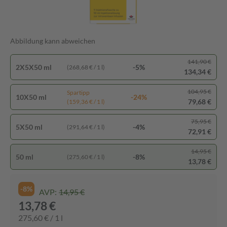
Abbildung kann abweichen
141,90 €
2X5X50 ml
-5%
(268,68 € / 1 l)
134,34 €
104,95 €
Spartipp
10X50 ml
-24%
79,68 €
(159,36 € / 1 l)
75,95 €
5X50 ml
-4%
(291,64 € / 1 l)
72,91 €
14,95 €
50 ml
-8%
(275,60 € / 1 l)
13,78 €
-8%
AVP:
14,95 €
13,78 €
275,60 € / 1 l