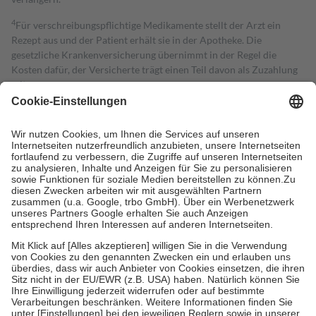
4
Für verschreibungspflichtige Medikamente stellt der Arzt ein
Rezept aus und der Patient erhält sie in der Apotheke. Die
gesetzliche Krankenversicherung übernimmt in der Regel die
Kosten dafür, der Versicherte trägt einen Teil davon als Zuzahlung
mit.
Grundsätzlich leisten Mitglieder Zuzahlungen in Höhe von zehn
Prozent des Abgabepreises,
mindestens
jedoch
fünf Euro
und
höchstens zehn Euro.
Es sind jedoch nie mehr als die tatsächlichen
Kosten der Leistung zu entrichten.
Diese Regeln gelten grundsätzlich auch für Online-Apotheken.
Bei Heilmitteln und häuslicher Krankenpflege beträgt die
Zuzahlung zehn Prozent der Kosten sowie zehn Euro je
Verordnung.
Um das Engagement der Versicherten für ihre eigene Gesundheit zu
stärken und die besondere Stellung der Familie zu unterstützen,
fallen
keine Zuzahlungen
an bei:
• Kindern und Jugendlichen bis zum vollendeten 18. Lebensjahr
mit Ausnahme der Fahrkosten
• Untersuchungen zur Vorsorge und Früherkennung, die von der
GKV getragen werden