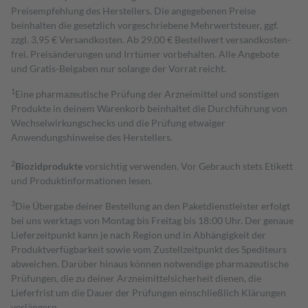
Preisempfehlung des Herstellers. Die angegebenen Preise
beinhalten die gesetzlich vorgeschriebene Mehrwertsteuer, ggf.
zzgl. 3,95 € Versandkosten. Ab 29,00 € Bestell­wert versand­kosten­
frei. Preisänderungen und Irrtümer vorbehalten. Alle Angebote
und Gratis-Beigaben nur solange der Vorrat reicht.
1
Eine pharmazeutische Prüfung der Arzneimittel und sonstigen
Produkte in deinem Warenkorb beinhaltet die Durchführung von
Wechselwirkungschecks und die Prüfung etwaiger
Anwendungshinweise des Herstellers.
2
Biozidprodukte
vorsichtig verwenden. Vor Gebrauch stets Etikett
und Produktinformationen lesen.
3
Die Übergabe deiner Bestellung an den Paketdienstleister erfolgt
bei uns werktags von Montag bis Freitag bis 18:00 Uhr. Der genaue
Lieferzeitpunkt kann je nach Region und in Abhängigkeit der
Produktverfügbarkeit sowie vom Zustellzeitpunkt des Spediteurs
abweichen. Darüber hinaus können notwendige pharmazeutische
Prüfungen, die zu deiner Arzneimittelsicherheit dienen, die
Lieferfrist um die Dauer der Prüfungen einschließlich Klärungen
verlängern.