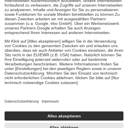
Diese Regeln gelten grundsätzlich auch für Online-Apotheken.
Bei Heilmitteln und häuslicher Krankenpflege beträgt die
Zuzahlung zehn Prozent der Kosten sowie zehn Euro je
Verordnung.
Um das Engagement der Versicherten für ihre eigene Gesundheit zu
stärken und die besondere Stellung der Familie zu unterstützen,
fallen
keine Zuzahlungen
an bei:
• Kindern und Jugendlichen bis zum vollendeten 18. Lebensjahr
mit Ausnahme der Fahrkosten
• Untersuchungen zur Vorsorge und Früherkennung, die von der
GKV getragen werden
• empfohlenen Schutzimpfungen
• Harn- und Blutteststreifen
Wir nutzen Trusted Shops als unabhängigen Dienstleister für die
Einholung von Bewertungen. Trusted Shops hat Maßnahmen
getroffen, um sicherzustellen, dass es sich um echte Bewertungen
handelt. Mehr Informationen findest du hier:
https://help.etrusted.com/hc/de/articles/4419944605341
Einige Bilder und Inhalte wurden unter Zuhilfenahme künstlicher