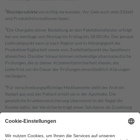
2
Biozidprodukte
vorsichtig verwenden. Vor Gebrauch stets Etikett
und Produktinformationen lesen.
3
Die Übergabe deiner Bestellung an den Paketdienstleister erfolgt
bei uns werktags von Montag bis Freitag bis 18:00 Uhr. Der genaue
Lieferzeitpunkt kann je nach Region und in Abhängigkeit der
Produktverfügbarkeit sowie vom Zustellzeitpunkt des Spediteurs
abweichen. Darüber hinaus können notwendige pharmazeutische
Prüfungen, die zu deiner Arzneimittelsicherheit dienen, die
Lieferfrist um die Dauer der Prüfungen einschließlich Klärungen
verlängern.
4
Für verschreibungspflichtige Medikamente stellt der Arzt ein
Rezept aus und der Patient erhält sie in der Apotheke. Die
gesetzliche Krankenversicherung übernimmt in der Regel die
Kosten dafür, der Versicherte trägt einen Teil davon als Zuzahlung
mit.
Grundsätzlich leisten Mitglieder Zuzahlungen in Höhe von zehn
Prozent des Abgabepreises,
mindestens
jedoch
fünf Euro
und
höchstens zehn Euro.
Es sind jedoch nie mehr als die tatsächlichen
Kosten der Leistung zu entrichten.