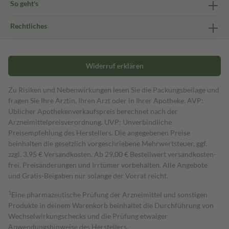
So geht's
Rechtliches
Widerruf erklären
Zu Risiken und Nebenwirkungen lesen Sie die Packungsbeilage und
fragen Sie Ihre Ärztin, Ihren Arzt oder in Ihrer Apotheke. AVP:
Üblicher Apothekenverkaufspreis berechnet nach der
Arzneimittelpreisverordnung. UVP: Unverbindliche
Preisempfehlung des Herstellers. Die angegebenen Preise
beinhalten die gesetzlich vorgeschriebene Mehrwertsteuer, ggf.
zzgl. 3,95 € Versandkosten. Ab 29,00 € Bestell­wert versand­kosten­
frei. Preisänderungen und Irrtümer vorbehalten. Alle Angebote
und Gratis-Beigaben nur solange der Vorrat reicht.
1
Eine pharmazeutische Prüfung der Arzneimittel und sonstigen
Produkte in deinem Warenkorb beinhaltet die Durchführung von
Wechselwirkungschecks und die Prüfung etwaiger
Anwendungshinweise des Herstellers.