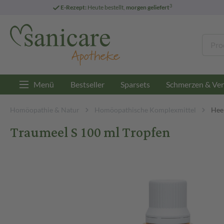
3
E-Rezept:
Heute bestellt,
morgen geliefert
Menü
Bestseller
Sparsets
Schmerzen & Ver
Homöopathie & Natur
Homöopathische Komplexmittel
Heel
Traumeel S 100 ml Tropfen