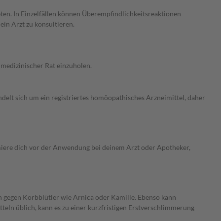
eten. In Einzelfällen können Überempfindlichkeitsreaktionen
ein Arzt zu konsultieren.
 medizinischer Rat einzuholen.
ndelt sich um ein registriertes homöopathisches Arzneimittel, daher
iere dich vor der Anwendung bei deinem Arzt oder Apotheker,
n gegen Korbblütler wie Arnica oder Kamille. Ebenso kann
teln üblich, kann es zu einer kurzfristigen Erstverschlimmerung