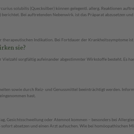
rius solubilis (Quecksilber) können gelegentl. allerg. Reaktionen auftr
) berichtet. Bei auftretenden Nebenwirk. ist das Präparat abzusetzen und 
r therapeutischen Indikation. Bei Fortdauer der Krankheitssymptome ist
rken sie?
 Vielzahl sorgfältig aufeinander abgestimmter Wirkstoffe besteht. Es ha
ten sowie durch Reiz- und Genussmittel beeinträchtigt werden. Inform
h eingenommen hast.
chlag, Gesichtsschwellung oder Atemnot kommen – besonders bei Allergie
 S sofort absetzen und einen Arzt aufsuchen. Wie bei homöopathischen Mit