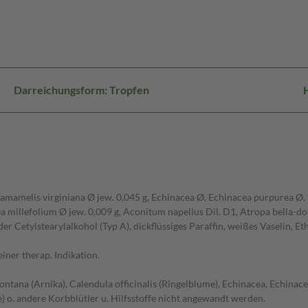
Darreichungsform: Tropfen
amamelis virginiana Ø jew. 0,045 g, Echinacea Ø, Echinacea purpurea Ø, M
ea millefolium Ø jew. 0,009 g, Aconitum napellus Dil. D1, Atropa bella-d
der Cetylstearylalkohol (Typ A), dickflüssiges Paraffin, weißes Vaselin, E
ner therap. Indikation.
ntana (Arnika), Calendula officinalis (Ringelblume), Echinacea, Echinacea
 o. andere Korbblütler u. Hilfsstoffe nicht angewandt werden.