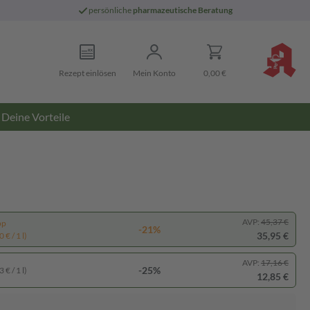
persönliche
pharmazeutische Beratung
Rezept einlösen
Mein Konto
0,00 €
Deine Vorteile
AVP:
45,37 €
pp
-21%
35,95 €
 € / 1 l)
AVP:
17,16 €
-25%
 € / 1 l)
12,85 €