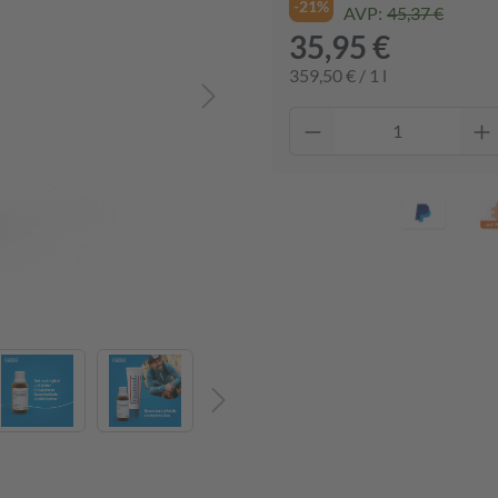
-21%
AVP:
45,37 €
35,95 €
359,50 € / 1 l