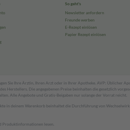
e
So geht's
nto
Newsletter anfordern
Freunde werben
gen
E-Rezept einlösen
Papier Rezept einlösen
g
gen Sie Ihre Ärztin, Ihren Arzt oder in Ihrer Apotheke. AVP: Üblicher A
s Herstellers. Die angegebenen Preise beinhalten die gesetzlich vorgesc
alten. Alle Angebote und Gratis-Beigaben nur solange der Vorrat reicht.
dukte in deinem Warenkorb beinhaltet die Durchführung von Wechselwir
nd Produktinformationen lesen.