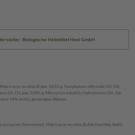
Hersteller: Biologische Heilmittel Heel GmbH
atricaria recutita Ø jew. 0,015 g, Symphytum officinale Dil. D4,
onna Dil. D1 jew. 0,005 g, Mercurius solubilis Hahnemanni Dil. D6
thanol 94% (m/m), gereinigtes Wasser.
 purpurea (Sonnenhut), Matricaria recutita (Echte Kamille), Bellis