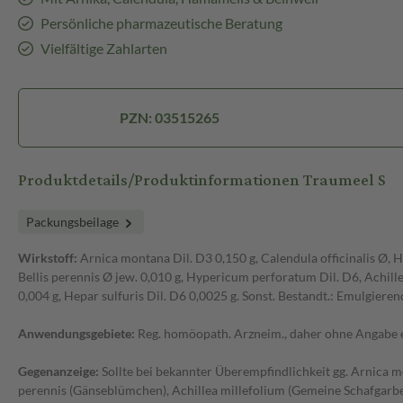
Persönliche pharmazeutische Beratung
Vielfältige Zahlarten
PZN: 03515265
Produktdetails/Produktinformationen Traumeel S
Packungsbeilage
Wirkstoff:
Arnica montana Dil. D3 0,150 g, Calendula officinalis Ø, H
Bellis perennis Ø jew. 0,010 g, Hypericum perforatum Dil. D6, Achill
0,004 g, Hepar sulfuris Dil. D6 0,0025 g. Sonst. Bestandt.: Emulgieren
Anwendungsgebiete:
Reg. homöopath. Arzneim., daher ohne Angabe ei
Gegenanzeige:
Sollte bei bekannter Überempfindlichkeit gg. Arnica mo
perennis (Gänseblümchen), Achillea millefolium (Gemeine Schafgarbe)