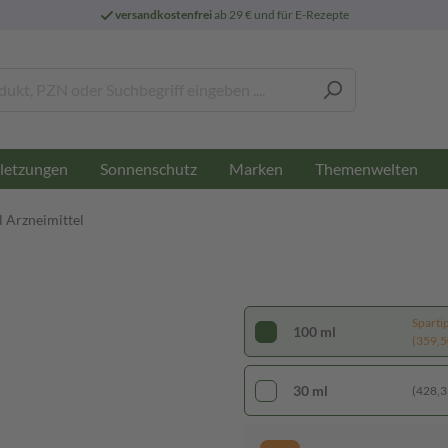
versandkostenfrei
ab 29 € und für E-Rezepte
letzungen
Sonnenschutz
Marken
Themenwelten
 Arzneimittel
Sparti
100 ml
(359,50
30 ml
(428,33