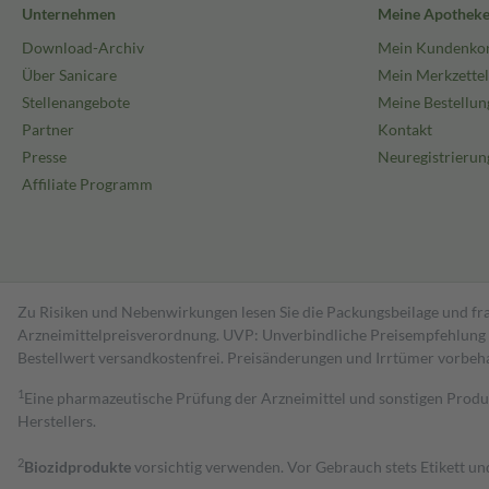
Unternehmen
Meine Apothek
Download-Archiv
Mein Kundenko
Über Sanicare
Mein Merkzettel
Stellenangebote
Meine Bestellun
Partner
Kontakt
Presse
Neuregistrierun
Affiliate Programm
Zu Risiken und Nebenwirkungen lesen Sie die Packungsbeilage und fra
Arzneimittelpreisverordnung. UVP: Unverbindliche Preisempfehlung de
Bestell­wert versand­kosten­frei. Preisänderungen und Irrtümer vorbeh
1
Eine pharmazeutische Prüfung der Arzneimittel und sonstigen Pro
Herstellers.
2
Biozidprodukte
vorsichtig verwenden. Vor Gebrauch stets Etikett u