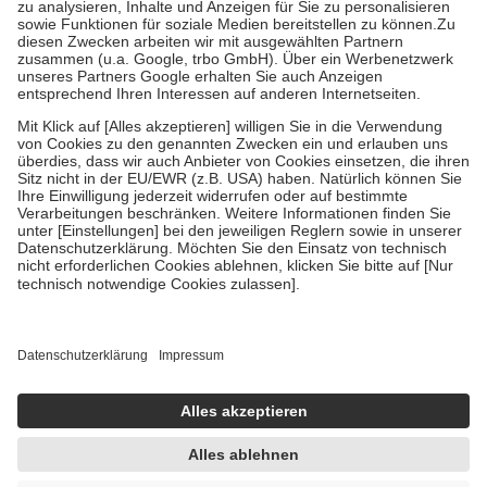
Bei Heilmitteln und häuslicher Krankenpflege beträgt die
Zuzahlung zehn Prozent der Kosten sowie zehn Euro je
Verordnung.
Um das Engagement der Versicherten für ihre eigene Gesundheit zu
stärken und die besondere Stellung der Familie zu unterstützen,
fallen
keine Zuzahlungen
an bei:
• Kindern und Jugendlichen bis zum vollendeten 18. Lebensjahr
mit Ausnahme der Fahrkosten
• Untersuchungen zur Vorsorge und Früherkennung, die von der
GKV getragen werden
• empfohlenen Schutzimpfungen
• Harn- und Blutteststreifen
Wir nutzen Trusted Shops als unabhängigen Dienstleister für die
Einholung von Bewertungen. Trusted Shops hat Maßnahmen
getroffen, um sicherzustellen, dass es sich um echte Bewertungen
handelt. Mehr Informationen findest du hier:
https://help.etrusted.com/hc/de/articles/4419944605341
Einige Bilder und Inhalte wurden unter Zuhilfenahme künstlicher
Intelligenz erstellt.