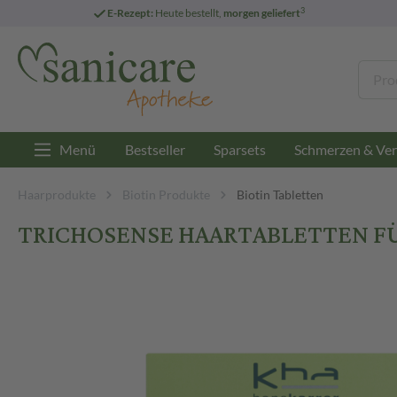
3
E-Rezept:
Heute bestellt,
morgen geliefert
Menü
Bestseller
Sparsets
Schmerzen & Ver
Haarprodukte
Biotin Produkte
Biotin Tabletten
TRICHOSENSE HAARTABLETTEN FÜR