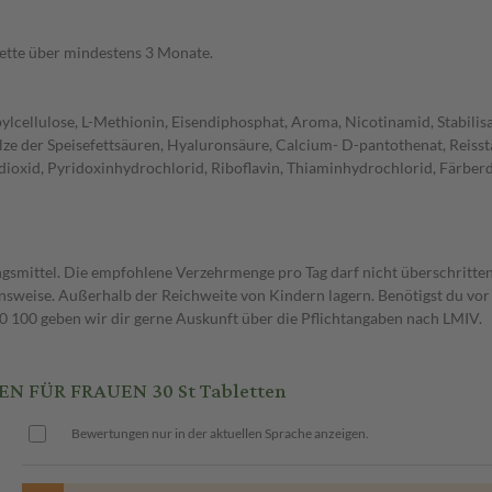
lette über mindestens 3 Monate.
pylcellulose, L-Methionin, Eisendiphosphat, Aroma, Nicotinamid, Stabili
e der Speisefettsäuren, Hyaluronsäure, Calcium- D-pantothenat, Reisstär
mdioxid, Pyridoxinhydrochlorid, Riboflavin, Thiaminhydrochlorid, Färberd
gsmittel. Die empfohlene Verzehrmenge pro Tag darf nicht überschritten
weise. Außerhalb der Reichweite von Kindern lagern. Benötigst du vor 
00 geben wir dir gerne Auskunft über die Pflichtangaben nach LMIV.
 FÜR FRAUEN 30 St Tabletten
Bewertungen nur in der aktuellen Sprache anzeigen.