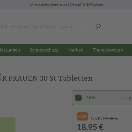
versandkostenfrei
ab 29 € und für E-Rezepte
letzungen
Sonnenschutz
Marken
Themenwelten
 FRAUEN 30 St Tabletten
30 St
24,4 g 
-22%
UVP:
24,30 €
18,95 €