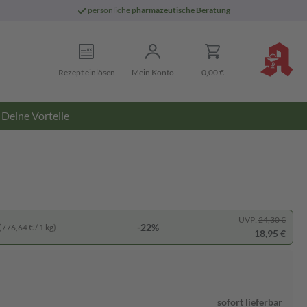
persönliche
pharmazeutische Beratung
Rezept einlösen
Mein Konto
0,00 €
Deine Vorteile
UVP:
24,30 €
-22%
(776,64 € / 1 kg)
18,95 €
sofort lieferbar