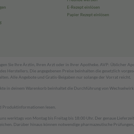
gen
E-Rezept einlösen
Papier Rezept einlösen
g
gen Sie Ihre Ärztin, Ihren Arzt oder in Ihrer Apotheke. AVP: Üblicher A
s Herstellers. Die angegebenen Preise beinhalten die gesetzlich vorgesc
alten. Alle Angebote und Gratis-Beigaben nur solange der Vorrat reicht.
dukte in deinem Warenkorb beinhaltet die Durchführung von Wechselwir
nd Produktinformationen lesen.
 uns werktags von Montag bis Freitag bis 18:00 Uhr. Der genaue Lieferze
ichen. Darüber hinaus können notwendige pharmazeutische Prüfungen, die