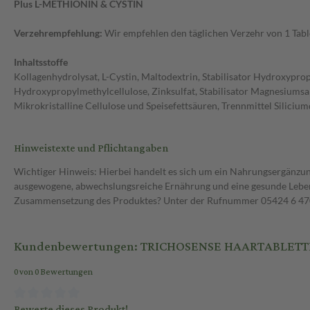
Plus L-METHIONIN & CYSTIN
Verzehrempfehlung:
Wir empfehlen den täglichen Verzehr von 1 Tab
Inhaltsstoffe
Kollagenhydrolysat, L-Cystin, Maltodextrin, Stabilisator Hydroxypro
Hydroxypropylmethylcellulose, Zinksulfat, Stabilisator Magnesiumsalz
Mikrokristalline Cellulose und Speisefettsäuren, Trennmittel Siliciu
Hinweistexte und Pflichtangaben
Wichtiger Hinweis: Hierbei handelt es sich um ein Nahrungsergänzun
ausgewogene, abwechslungsreiche Ernährung und eine gesunde Lebens
Zusammensetzung des Produktes? Unter der Rufnummer 05424 6 470 1
Kundenbewertungen: TRICHOSENSE HAARTABLETTEN
0 von 0 Bewertungen
Bewerte dieses Produkt!