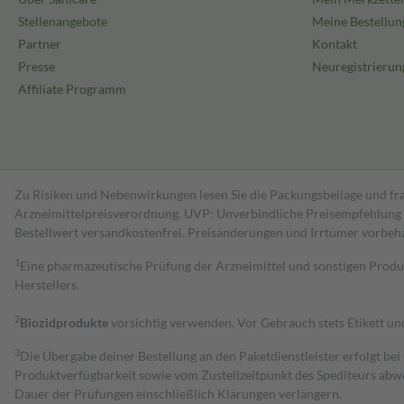
Stellenangebote
Meine Bestellun
Partner
Kontakt
Presse
Neuregistrierun
Affiliate Programm
Zu Risiken und Nebenwirkungen lesen Sie die Packungsbeilage und fra
Arzneimittelpreisverordnung. UVP: Unverbindliche Preisempfehlung de
Bestell­wert versand­kosten­frei. Preisänderungen und Irrtümer vorbeh
1
Eine pharmazeutische Prüfung der Arzneimittel und sonstigen Pro
Herstellers.
2
Biozidprodukte
vorsichtig verwenden. Vor Gebrauch stets Etikett u
3
Die Übergabe deiner Bestellung an den Paketdienstleister erfolgt bei
Produktverfügbarkeit sowie vom Zustellzeitpunkt des Spediteurs abwe
Dauer der Prüfungen einschließlich Klärungen verlängern.