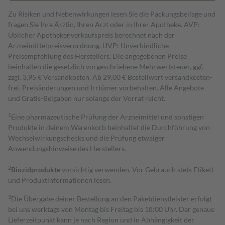
Zu Risiken und Nebenwirkungen lesen Sie die Packungsbeilage und
fragen Sie Ihre Ärztin, Ihren Arzt oder in Ihrer Apotheke. AVP:
Üblicher Apothekenverkaufspreis berechnet nach der
Arzneimittelpreisverordnung. UVP: Unverbindliche
Preisempfehlung des Herstellers. Die angegebenen Preise
beinhalten die gesetzlich vorgeschriebene Mehrwertsteuer, ggf.
zzgl. 3,95 € Versandkosten. Ab 29,00 € Bestell­wert versand­kosten­
frei. Preisänderungen und Irrtümer vorbehalten. Alle Angebote
und Gratis-Beigaben nur solange der Vorrat reicht.
1
Eine pharmazeutische Prüfung der Arzneimittel und sonstigen
Produkte in deinem Warenkorb beinhaltet die Durchführung von
Wechselwirkungschecks und die Prüfung etwaiger
Anwendungshinweise des Herstellers.
2
Biozidprodukte
vorsichtig verwenden. Vor Gebrauch stets Etikett
und Produktinformationen lesen.
3
Die Übergabe deiner Bestellung an den Paketdienstleister erfolgt
bei uns werktags von Montag bis Freitag bis 18:00 Uhr. Der genaue
Lieferzeitpunkt kann je nach Region und in Abhängigkeit der