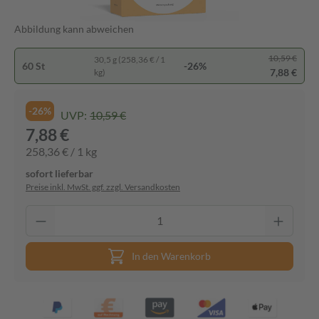
Abbildung kann abweichen
10,59 €
30,5 g (258,36 € / 1
60 St
-26%
7,88 €
kg)
-26%
UVP:
10,59 €
7,88 €
258,36 € / 1 kg
sofort lieferbar
Preise inkl. MwSt. ggf. zzgl. Versandkosten
In den Warenkorb