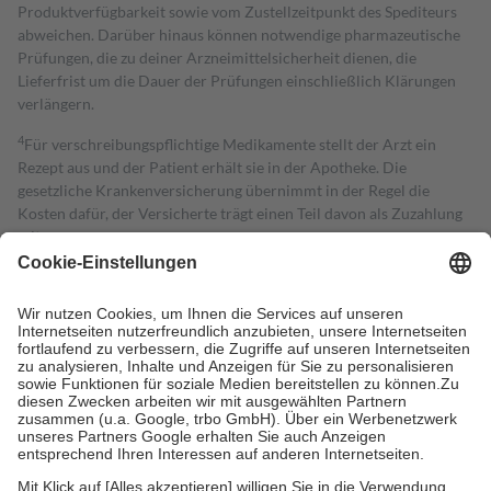
Produktverfügbarkeit sowie vom Zustellzeitpunkt des Spediteurs
abweichen. Darüber hinaus können notwendige pharmazeutische
Prüfungen, die zu deiner Arzneimittelsicherheit dienen, die
Lieferfrist um die Dauer der Prüfungen einschließlich Klärungen
verlängern.
4
Für verschreibungspflichtige Medikamente stellt der Arzt ein
Rezept aus und der Patient erhält sie in der Apotheke. Die
gesetzliche Krankenversicherung übernimmt in der Regel die
Kosten dafür, der Versicherte trägt einen Teil davon als Zuzahlung
mit.
Grundsätzlich leisten Mitglieder Zuzahlungen in Höhe von zehn
Prozent des Abgabepreises,
mindestens
jedoch
fünf Euro
und
höchstens zehn Euro.
Es sind jedoch nie mehr als die tatsächlichen
Kosten der Leistung zu entrichten.
Diese Regeln gelten grundsätzlich auch für Online-Apotheken.
Bei Heilmitteln und häuslicher Krankenpflege beträgt die
Zuzahlung zehn Prozent der Kosten sowie zehn Euro je
Verordnung.
Um das Engagement der Versicherten für ihre eigene Gesundheit zu
stärken und die besondere Stellung der Familie zu unterstützen,
fallen
keine Zuzahlungen
an bei: