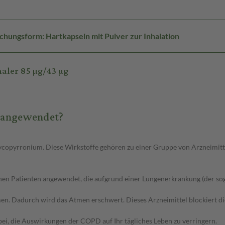
chungsform: Hartkapseln mit Pulver zur Inhalation
aler 85 µg/43 µg
s angewendet?
lycopyrronium. Diese Wirkstoffe gehören zu einer Gruppe von Arzneimitt
enen Patienten angewendet, die aufgrund einer Lungenerkrankung (der 
 Dadurch wird das Atmen erschwert. Dieses Arzneimittel blockiert dies
bei, die Auswirkungen der COPD auf Ihr tägliches Leben zu verringern.