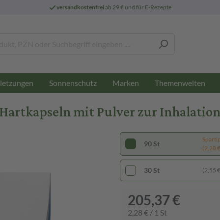
versandkostenfrei
ab 29 € und für E-Rezepte
letzungen
Sonnenschutz
Marken
Themenwelten
 Hartkapseln mit Pulver zur Inhalatio
Sparti
90 St
(2,28 € 
30 St
(2,55 € 
205,37 €
2,28 € / 1 St