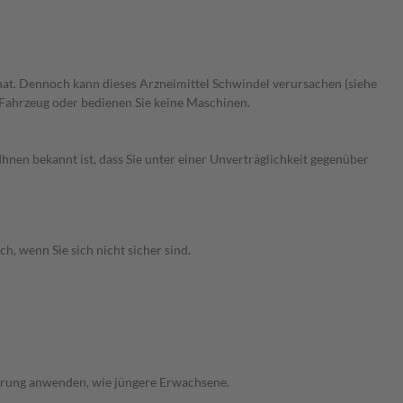
 hat. Dennoch kann dieses Arzneimittel Schwindel verursachen (siehe
 Fahrzeug oder bedienen Sie keine Maschinen.
hnen bekannt ist, dass Sie unter einer Unverträglichkeit gegenüber
, wenn Sie sich nicht sicher sind.
sierung anwenden, wie jüngere Erwachsene.