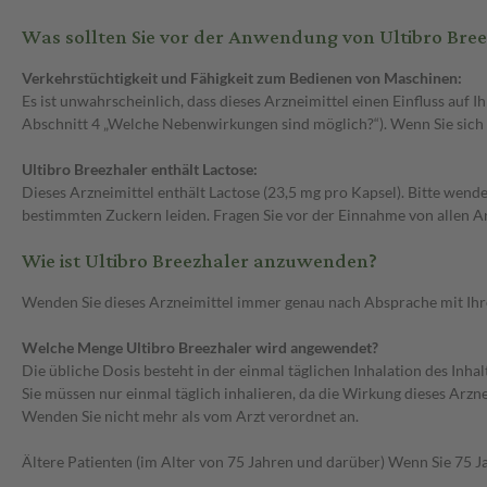
Was sollten Sie vor der Anwendung von Ultibro Bre
Verkehrstüchtigkeit und Fähigkeit zum Bedienen von Maschinen:
Es ist unwahrscheinlich, dass dieses Arzneimittel einen Einfluss auf
Abschnitt 4 „Welche Nebenwirkungen sind möglich?“). Wenn Sie sich 
Ultibro Breezhaler enthält Lactose:
Dieses Arzneimittel enthält Lactose (23,5 mg pro Kapsel). Bitte wend
bestimmten Zuckern leiden. Fragen Sie vor der Einnahme von allen A
Wie ist Ultibro Breezhaler anzuwenden?
Wenden Sie dieses Arzneimittel immer genau nach Absprache mit Ihrem
Welche Menge Ultibro Breezhaler wird angewendet?
Die übliche Dosis besteht in der einmal täglichen Inhalation des Inhal
Sie müssen nur einmal täglich inhalieren, da die Wirkung dieses Arzne
Wenden Sie nicht mehr als vom Arzt verordnet an.
Ältere Patienten (im Alter von 75 Jahren und darüber) Wenn Sie 75 Ja