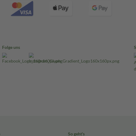
Folge uns
e
So geht's