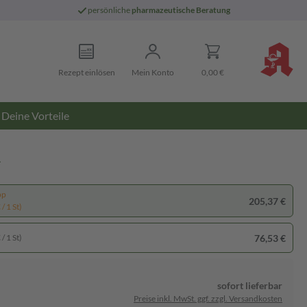
persönliche
pharmazeutische Beratung
Rezept einlösen
Mein Konto
0,00 €
Deine Vorteile
n
pp
205,37 €
/ 1 St)
76,53 €
/ 1 St)
sofort lieferbar
Preise inkl. MwSt. ggf. zzgl. Versandkosten