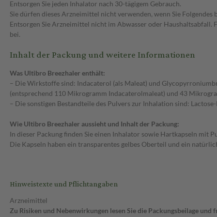
Entsorgen Sie jeden Inhalator nach 30-tägigem Gebrauch.
Sie dürfen dieses Arzneimittel nicht verwenden, wenn Sie Folgende
Entsorgen Sie Arzneimittel nicht im Abwasser oder Haushaltsabfall. 
bei.
Inhalt der Packung und weitere Informationen
Was Ultibro Breezhaler enthält:
– Die Wirkstoffe sind: Indacaterol (als Maleat) und Glycopyrroniumb
(entsprechend 110 Mikrogramm Indacaterolmaleat) und 43 Mikrog
– Die sonstigen Bestandteile des Pulvers zur Inhalation sind: Lactos
Wie Ultibro Breezhaler aussieht und Inhalt der Packung:
In dieser Packung finden Sie einen Inhalator sowie Hartkapseln mit Pu
Die Kapseln haben ein transparentes gelbes Oberteil und ein natürlic
Hinweistexte und Pflichtangaben
Arzneimittel
Zu Risiken und Nebenwirkungen lesen Sie die Packungsbeilage und fra