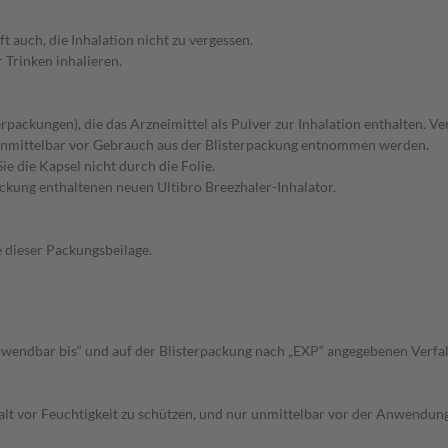
t auch, die Inhalation nicht zu vergessen.
 Trinken inhalieren.
terpackungen), die das Arzneimittel als Pulver zur Inhalation enthalten. 
st unmittelbar vor Gebrauch aus der Blisterpackung entnommen werden.
e die Kapsel nicht durch die Folie.
ckung enthaltenen neuen Ultibro Breezhaler-Inhalator.
e dieser Packungsbeilage.
rwendbar bis“ und auf der Blisterpackung nach „EXP“ angegebenen Verfal
alt vor Feuchtigkeit zu schützen, und nur unmittelbar vor der Anwendu