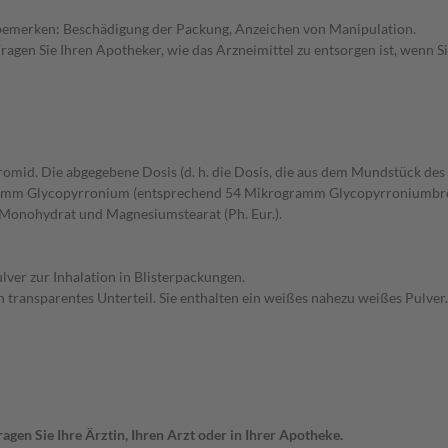
s bemerken: Beschädigung der Packung, Anzeichen von Manipulation.
Fragen Sie Ihren Apotheker, wie das Arzneimittel zu entsorgen ist, wenn 
romid. Die abgegebene Dosis (d. h. die Dosis, die aus dem Mundstück de
ramm Glycopyrronium (entsprechend 54 Mikrogramm Glycopyrroniumbr
e-Monohydrat und Magnesiumstearat (Ph. Eur.).
lver zur Inhalation in Blisterpackungen.
h transparentes Unterteil. Sie enthalten ein weißes nahezu weißes Pulver.
gen Sie Ihre Ärztin, Ihren Arzt oder in Ihrer Apotheke.