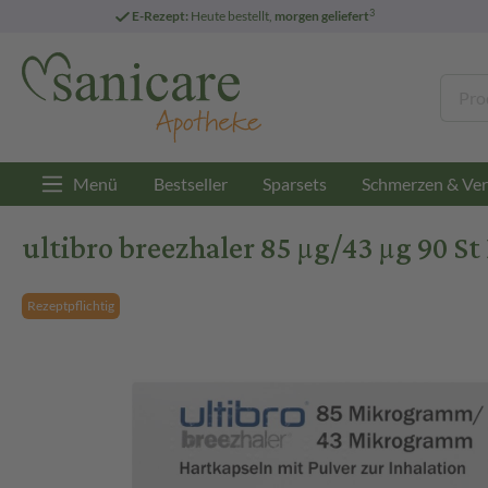
3
E-Rezept:
Heute bestellt,
morgen geliefert
Menü
Bestseller
Sparsets
Schmerzen & Ver
ultibro breezhaler 85 µg/43 µg 90 St
Rezeptpflichtig