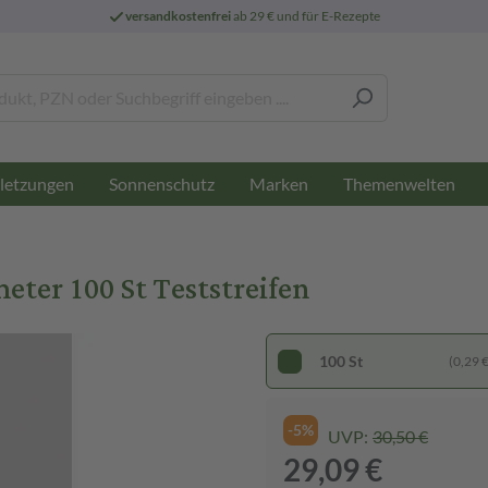
versandkostenfrei
ab 29 € und für E-Rezepte
letzungen
Sonnenschutz
Marken
Themenwelten
er 100 St Teststreifen
100 St
(0,29 € 
-5%
UVP:
30,50 €
29,09 €