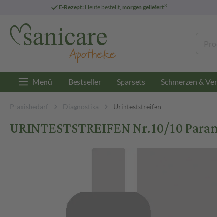
3
E-Rezept:
Heute bestellt,
morgen geliefert
Menü
Bestseller
Sparsets
Schmerzen & Ver
Praxisbedarf
Diagnostika
Urinteststreifen
URINTESTSTREIFEN Nr.10/10 Paramet