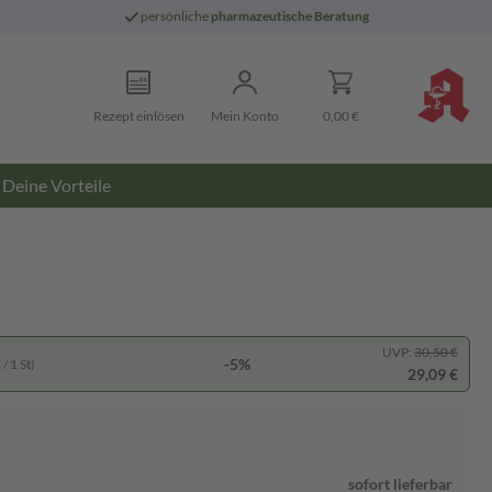
persönliche
pharmazeutische Beratung
Rezept einlösen
Mein Konto
0,00 €
Deine Vorteile
UVP:
30,50 €
-5%
/ 1 St)
29,09 €
sofort lieferbar