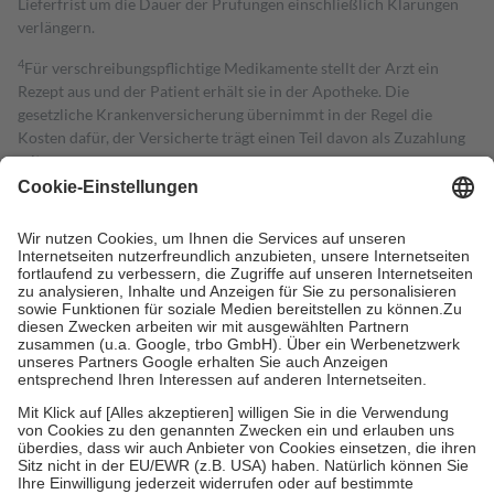
Lieferfrist um die Dauer der Prüfungen einschließlich Klärungen
verlängern.
4
Für verschreibungspflichtige Medikamente stellt der Arzt ein
Rezept aus und der Patient erhält sie in der Apotheke. Die
gesetzliche Krankenversicherung übernimmt in der Regel die
Kosten dafür, der Versicherte trägt einen Teil davon als Zuzahlung
mit.
Grundsätzlich leisten Mitglieder Zuzahlungen in Höhe von zehn
Prozent des Abgabepreises,
mindestens
jedoch
fünf Euro
und
höchstens zehn Euro.
Es sind jedoch nie mehr als die tatsächlichen
Kosten der Leistung zu entrichten.
Diese Regeln gelten grundsätzlich auch für Online-Apotheken.
Bei Heilmitteln und häuslicher Krankenpflege beträgt die
Zuzahlung zehn Prozent der Kosten sowie zehn Euro je
Verordnung.
Um das Engagement der Versicherten für ihre eigene Gesundheit zu
stärken und die besondere Stellung der Familie zu unterstützen,
fallen
keine Zuzahlungen
an bei:
• Kindern und Jugendlichen bis zum vollendeten 18. Lebensjahr
mit Ausnahme der Fahrkosten
• Untersuchungen zur Vorsorge und Früherkennung, die von der