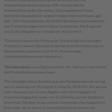
Arzneimittelpreisverordnung. UVP: Unverbindliche
Preisempfehlung des Herstellers. Die angegebenen Preise
beinhalten die gesetzlich vorgeschriebene Mehrwertsteuer, ggf.
zzgl. 3,95 € Versandkosten. Ab 29,00 € Bestell­wert versand­kosten­
frei. Preisänderungen und Irrtümer vorbehalten. Alle Angebote
und Gratis-Beigaben nur solange der Vorrat reicht.
1
Eine pharmazeutische Prüfung der Arzneimittel und sonstigen
Produkte in deinem Warenkorb beinhaltet die Durchführung von
Wechselwirkungschecks und die Prüfung etwaiger
Anwendungshinweise des Herstellers.
2
Biozidprodukte
vorsichtig verwenden. Vor Gebrauch stets Etikett
und Produktinformationen lesen.
3
Die Übergabe deiner Bestellung an den Paketdienstleister erfolgt
bei uns werktags von Montag bis Freitag bis 18:00 Uhr. Der genaue
Lieferzeitpunkt kann je nach Region und in Abhängigkeit der
Produktverfügbarkeit sowie vom Zustellzeitpunkt des Spediteurs
abweichen. Darüber hinaus können notwendige pharmazeutische
Prüfungen, die zu deiner Arzneimittelsicherheit dienen, die