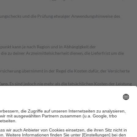
kungschecks und die Prüfung etwaiger Anwendungshinweise des
itpunkt kann je nach Region und in Abhängigkeit der
 zu deiner Arzneimittelsicherheit dienen, die Lieferfrist um die
ersicherung übernimmt in der Regel die Kosten dafür, der Versicherte
Euro.
Es sind jedoch nie mehr als die tatsächlichen Kosten der Leistung
e Zuzahlungen
an bei: