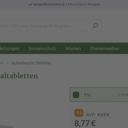
versandkostenfrei
ab 29 € und für E-Rezepte
letzungen
Sonnenschutz
Marken
Themenwelten
te
Scheidenpilz Tabletten
altabletten
3 St
(2,92 € 
-5%
AVP:
9,21 €
8,77 €