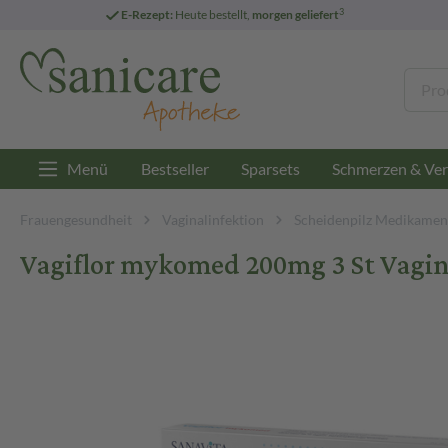
3
E-Rezept:
Heute bestellt,
morgen geliefert
Menü
Bestseller
Sparsets
Schmerzen & Ver
Frauengesundheit
Vaginalinfektion
Scheidenpilz Medikamen
Vagiflor mykomed 200mg 3 St Vagin