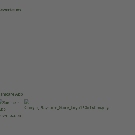
Bewerte uns
Sanicare App