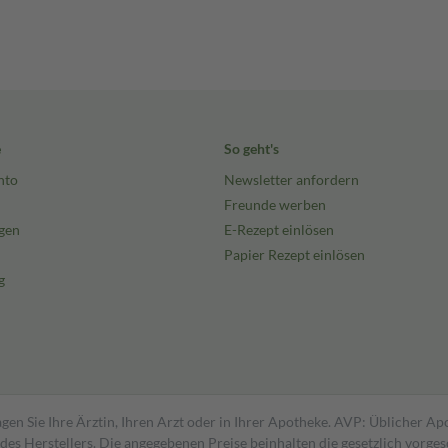
e
So geht's
nto
Newsletter anfordern
Freunde werben
gen
E-Rezept einlösen
Papier Rezept einlösen
g
gen Sie Ihre Ärztin, Ihren Arzt oder in Ihrer Apotheke. AVP: Üblicher A
s Herstellers. Die angegebenen Preise beinhalten die gesetzlich vorgesc