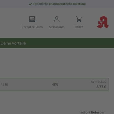
persönliche
pharmazeutische Beratung
Rezept einlösen
Mein Konto
0,00 €
Deine Vorteile
AVP:
9,21 €
-5%
/ 1 St)
8,77 €
sofort lieferbar