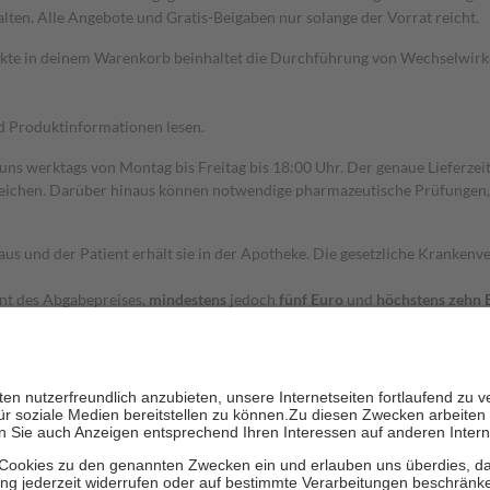
alten. Alle Angebote und Gratis-Beigaben nur solange der Vorrat reicht.
dukte in deinem Warenkorb beinhaltet die Durchführung von Wechselwir
nd Produktinformationen lesen.
 uns werktags von Montag bis Freitag bis 18:00 Uhr. Der genaue Lieferze
ichen. Darüber hinaus können notwendige pharmazeutische Prüfungen, die
aus und der Patient erhält sie in der Apotheke. Die gesetzliche Krankenv
ent des Abgabepreises,
mindestens
jedoch
fünf Euro
und
höchstens zehn 
zehn Prozent der Kosten sowie zehn Euro je Verordnung.
rken und die besondere Stellung der Familie zu unterstützen, fallen
kein
 Ausnahme der Fahrkosten
 getragen werden