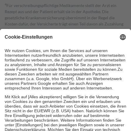
4
Für verschreibungspflichtige Medikamente stellt der Arzt ein
Rezept aus und der Patient erhält sie in der Apotheke. Die
gesetzliche Krankenversicherung übernimmt in der Regel die
Kosten dafür, der Versicherte trägt einen Teil davon als Zuzahlung
mit.
Grundsätzlich leisten Mitglieder Zuzahlungen in Höhe von zehn
Prozent des Abgabepreises,
mindestens
jedoch
fünf Euro
und
höchstens zehn Euro.
Es sind jedoch nie mehr als die tatsächlichen
Kosten der Leistung zu entrichten.
Diese Regeln gelten grundsätzlich auch für Online-Apotheken.
Bei Heilmitteln und häuslicher Krankenpflege beträgt die
Zuzahlung zehn Prozent der Kosten sowie zehn Euro je
Verordnung.
Um das Engagement der Versicherten für ihre eigene Gesundheit zu
stärken und die besondere Stellung der Familie zu unterstützen,
fallen
keine Zuzahlungen
an bei:
• Kindern und Jugendlichen bis zum vollendeten 18. Lebensjahr
mit Ausnahme der Fahrkosten
• Untersuchungen zur Vorsorge und Früherkennung, die von der
GKV getragen werden
• empfohlenen Schutzimpfungen