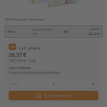
Abbildung kann abweichen
27,47 €
6,8 g (3.877,94 € /
30 St
-4%
26,37 €
1 kg)
-4%
UVP:
27,47 €
26,37 €
3.877,94 € / 1 kg
sofort lieferbar
Preise inkl. MwSt. ggf. zzgl. Versandkosten
In den Warenkorb