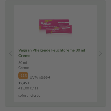
Vagisan Pflegende Feuchtcreme 30 ml
Va
Creme
In
30 ml
20
Creme
Lot
-11%
-5
UVP:
13,99 €
12,45 €
12,
415,00 € / 1 l
64,
sofort lieferbar
sof