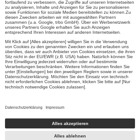
Diese Regeln gelten grundsätzlich auch für Online-Apotheken.
Bei Heilmitteln und häuslicher Krankenpflege beträgt die
Zuzahlung zehn Prozent der Kosten sowie zehn Euro je
Verordnung.
Um das Engagement der Versicherten für ihre eigene Gesundheit zu
stärken und die besondere Stellung der Familie zu unterstützen,
fallen
keine Zuzahlungen
an bei:
• Kindern und Jugendlichen bis zum vollendeten 18. Lebensjahr
mit Ausnahme der Fahrkosten
• Untersuchungen zur Vorsorge und Früherkennung, die von der
GKV getragen werden
• empfohlenen Schutzimpfungen
• Harn- und Blutteststreifen
Wir nutzen Trusted Shops als unabhängigen Dienstleister für die
Einholung von Bewertungen. Trusted Shops hat Maßnahmen
getroffen, um sicherzustellen, dass es sich um echte Bewertungen
handelt. Mehr Informationen findest du hier:
https://help.etrusted.com/hc/de/articles/4419944605341
Einige Bilder und Inhalte wurden unter Zuhilfenahme künstlicher
Intelligenz erstellt.