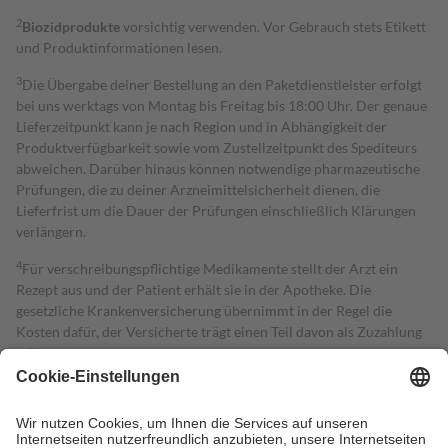
2
Biozidprodukte
vorsichtig verwenden. Vor Gebrauch stets Etikett
und Produktinformationen lesen.
3
Die Übergabe deiner Bestellung an den Paketdienstleister erfolgt
bei uns werktags von Montag bis Freitag bis 18:00 Uhr. Der genaue
Lieferzeitpunkt kann je nach Region und in Abhängigkeit der
Produktverfügbarkeit sowie vom Zustellzeitpunkt des Spediteurs
abweichen. Darüber hinaus können notwendige pharmazeutische
Prüfungen, die zu deiner Arzneimittelsicherheit dienen, die
Lieferfrist um die Dauer der Prüfungen einschließlich Klärungen
verlängern.
4
Für verschreibungspflichtige Medikamente stellt der Arzt ein
Rezept aus und der Patient erhält sie in der Apotheke. Die
gesetzliche Krankenversicherung übernimmt in der Regel die
Kosten dafür, der Versicherte trägt einen Teil davon als Zuzahlung
mit.
Grundsätzlich leisten Mitglieder Zuzahlungen in Höhe von zehn
Prozent des Abgabepreises,
mindestens
jedoch
fünf Euro
und
höchstens zehn Euro.
Es sind jedoch nie mehr als die tatsächlichen
Kosten der Leistung zu entrichten.