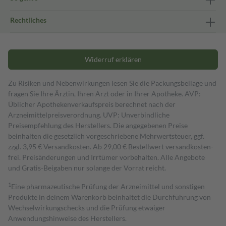
Rechtliches
Widerruf erklären
Zu Risiken und Nebenwirkungen lesen Sie die Packungsbeilage und
fragen Sie Ihre Ärztin, Ihren Arzt oder in Ihrer Apotheke. AVP:
Üblicher Apothekenverkaufspreis berechnet nach der
Arzneimittelpreisverordnung. UVP: Unverbindliche
Preisempfehlung des Herstellers. Die angegebenen Preise
beinhalten die gesetzlich vorgeschriebene Mehrwertsteuer, ggf.
zzgl. 3,95 € Versandkosten. Ab 29,00 € Bestell­wert versand­kosten­
frei. Preisänderungen und Irrtümer vorbehalten. Alle Angebote
und Gratis-Beigaben nur solange der Vorrat reicht.
1
Eine pharmazeutische Prüfung der Arzneimittel und sonstigen
Produkte in deinem Warenkorb beinhaltet die Durchführung von
Wechselwirkungschecks und die Prüfung etwaiger
Anwendungshinweise des Herstellers.