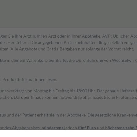
gen Sie Ihre Ärztin, Ihren Arzt oder in Ihrer Apotheke. AVP: Üblicher A
s Herstellers. Die angegebenen Preise beinhalten die gesetzlich vorgesc
alten. Alle Angebote und Gratis-Beigaben nur solange der Vorrat reicht.
dukte in deinem Warenkorb beinhaltet die Durchführung von Wechselwir
nd Produktinformationen lesen.
 uns werktags von Montag bis Freitag bis 18:00 Uhr. Der genaue Lieferze
ichen. Darüber hinaus können notwendige pharmazeutische Prüfungen, die
aus und der Patient erhält sie in der Apotheke. Die gesetzliche Krankenv
ent des Abgabepreises,
mindestens
jedoch
fünf Euro
und
höchstens zehn 