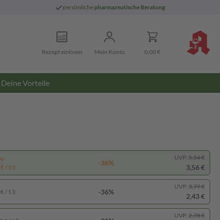
persönliche
pharmazeutische Beratung
Rezept einlösen
Mein Konto
0,00 €
Deine Vorteile
UVP:
5,54 €
pp
-36%
3,56 €
 / 1 l)
UVP:
3,79 €
-36%
 / 1 l)
2,43 €
UVP:
2,78 €