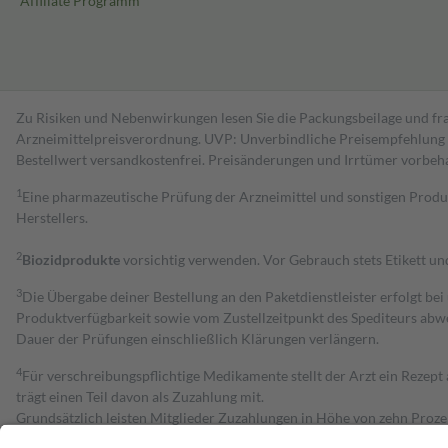
Affiliate Programm
Zu Risiken und Nebenwirkungen lesen Sie die Packungsbeilage und fra
Arzneimittelpreisverordnung. UVP: Unverbindliche Preisempfehlung de
Bestell­wert versand­kosten­frei. Preisänderungen und Irrtümer vorbeh
1
Eine pharmazeutische Prüfung der Arzneimittel und sonstigen Pro
Herstellers.
2
Biozidprodukte
vorsichtig verwenden. Vor Gebrauch stets Etikett u
3
Die Übergabe deiner Bestellung an den Paketdienstleister erfolgt bei
Produktverfügbarkeit sowie vom Zustellzeitpunkt des Spediteurs abwe
Dauer der Prüfungen einschließlich Klärungen verlängern.
4
Für verschreibungspflichtige Medikamente stellt der Arzt ein Rezept 
trägt einen Teil davon als Zuzahlung mit.
Grundsätzlich leisten Mitglieder Zuzahlungen in Höhe von zehn Proz
zu entrichten.