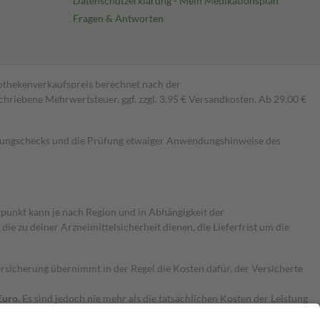
Datenschutzerklärung - Mein Medikationsplan
Fragen & Antworten
pothekenverkaufspreis berechnet nach der
hriebene Mehrwertsteuer, ggf. zzgl. 3,95 € Versandkosten. Ab 29,00 €
kungschecks und die Prüfung etwaiger Anwendungshinweise des
itpunkt kann je nach Region und in Abhängigkeit der
 zu deiner Arzneimittelsicherheit dienen, die Lieferfrist um die
ersicherung übernimmt in der Regel die Kosten dafür, der Versicherte
Euro.
Es sind jedoch nie mehr als die tatsächlichen Kosten der Leistung