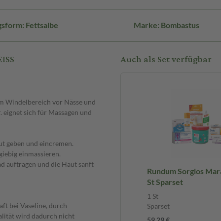
sform: Fettsalbe
Marke: Bombastus
EISS
Auch als Set verfügbar
t im Windelbereich vor Nässe und
. eignet sich für Massagen und
aut geben und eincremen.
giebig einmassieren.
d auftragen und die Haut sanft
Rundum Sorglos Mara
St Sparset
1 St
aft bei Vaseline, durch
Sparset
ität wird dadurch nicht
59,29 €