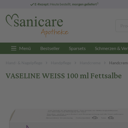
3
E-Rezept:
Heute bestellt,
morgen geliefert
Menü
Bestseller
Sparsets
Schmerzen & Ver
Hand- & Nagelpflege
Handpflege
Handcreme
Handcreme
VASELINE WEISS 100 ml Fettsalbe