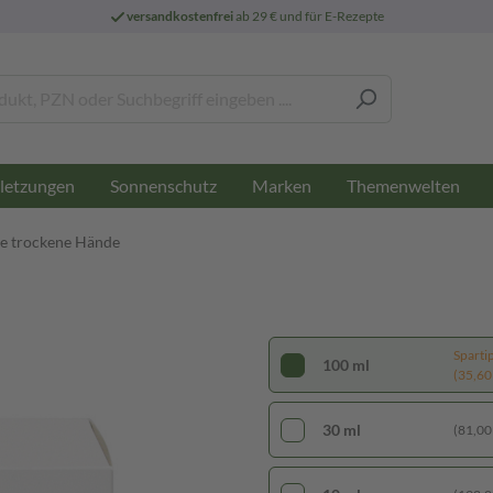
versandkostenfrei
ab 29 € und für E-Rezepte
letzungen
Sonnenschutz
Marken
Themenwelten
 trockene Hände
Sparti
100 ml
(35,60 €
30 ml
(81,00 €