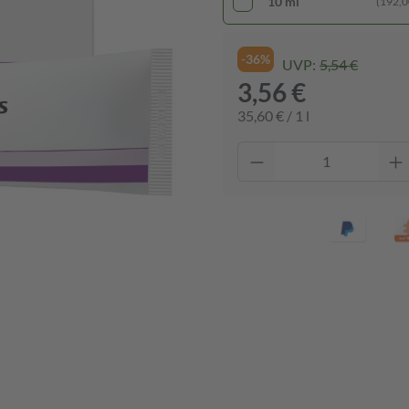
10 ml
(192,00
-36%
UVP:
5,54 €
3,56 €
35,60 € / 1 l