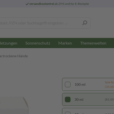
versandkostenfrei
ab 29 € und für E-Rezepte
letzungen
Sonnenschutz
Marken
Themenwelten
 trockene Hände
Sparti
100 ml
(35,60 €
30 ml
(81,00 €