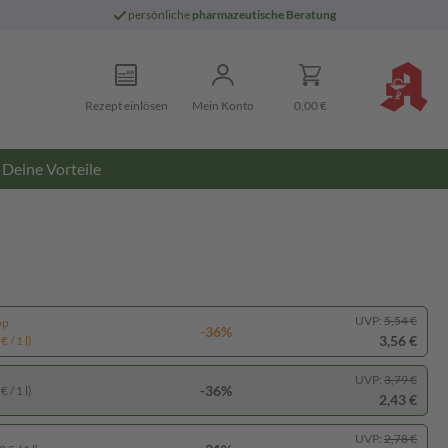
persönliche
pharmazeutische Beratung
Rezept einlösen
Mein Konto
0,00 €
Deine Vorteile
UVP:
5,54 €
pp
-36%
3,56 €
 / 1 l)
UVP:
3,79 €
-36%
 / 1 l)
2,43 €
UVP:
2,78 €