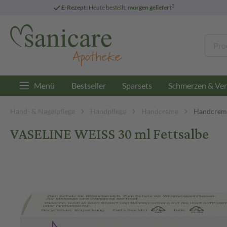
3
E-Rezept:
Heute bestellt,
morgen geliefert
Menü
Bestseller
Sparsets
Schmerzen & Ver
Hand- & Nagelpflege
Handpflege
Handcreme
Handcreme
VASELINE WEISS 30 ml Fettsalbe