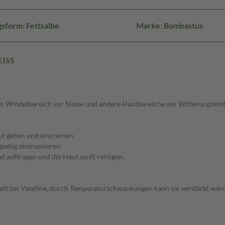
sform: Fettsalbe
Marke: Bombastus
EISS
t im Windelbereich vor Nässe und andere Hautbereiche vor Witterungseinf
aut geben und eincremen.
giebig einmassieren.
d auftragen und die Haut sanft reinigen.
chaft bei Vaseline, durch Temperaturschwankungen kann sie verstärkt werd