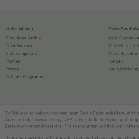
Unternehmen
Meine Apothek
Download-Archiv
Mein Kundenko
Über Sanicare
Mein Merkzettel
Stellenangebote
Meine Bestellun
Partner
Kontakt
Presse
Neuregistrierun
Affiliate Programm
Zu Risiken und Nebenwirkungen lesen Sie die Packungsbeilage und fra
Arzneimittelpreisverordnung. UVP: Unverbindliche Preisempfehlung de
Bestell­wert versand­kosten­frei. Preisänderungen und Irrtümer vorbeh
1
Eine pharmazeutische Prüfung der Arzneimittel und sonstigen Pro