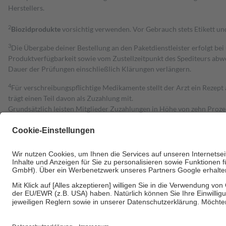
Herstellers.
2
Biozidprodukte
vorsichtig verwenden. Vor Gebrauch stets Etikett u
3
Die Übergabe deiner Bestellung an den Paketdienstleister erfolgt bei
Produktverfügbarkeit sowie vom Zustellzeitpunkt des Spediteurs abwe
Dauer der Prüfungen einschließlich Klärungen verlängern.
4
Für verschreibungspflichtige Medikamente stellt der Arzt ein Rezept 
trägt einen Teil davon als Zuzahlung mit.
Grundsätzlich leisten Mitglieder Zuzahlungen in Höhe von zehn Proz
zu entrichten.
Diese Regeln gelten grundsätzlich auch für Online-Apotheken.
Bei Heilmitteln und häuslicher Krankenpflege beträgt die Zuzahlung 
Um das Engagement der Versicherten für ihre eigene Gesundheit zu stä
• Kindern und Jugendlichen bis zum vollendeten 18. Lebensjahr mit
• Untersuchungen zur Vorsorge und Früherkennung, die von der GKV
• empfohlenen Schutzimpfungen
• Harn- und Blutteststreifen
Wir nutzen Trusted Shops als unabhängigen Dienstleister für die Ein
Informationen findest du hier: https://help.etrusted.com/hc/de/arti