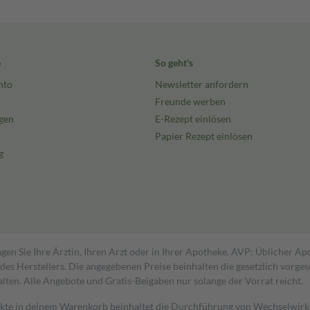
e
So geht's
nto
Newsletter anfordern
Freunde werben
gen
E-Rezept einlösen
Papier Rezept einlösen
g
gen Sie Ihre Ärztin, Ihren Arzt oder in Ihrer Apotheke. AVP: Üblicher A
s Herstellers. Die angegebenen Preise beinhalten die gesetzlich vorgesc
alten. Alle Angebote und Gratis-Beigaben nur solange der Vorrat reicht.
dukte in deinem Warenkorb beinhaltet die Durchführung von Wechselwir