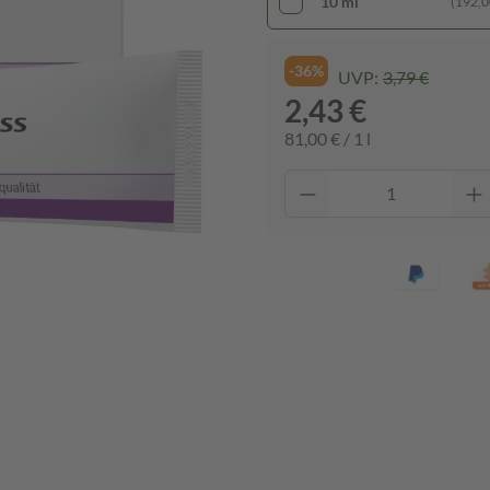
10 ml
(192,00
-36%
UVP:
3,79 €
2,43 €
81,00 € / 1 l