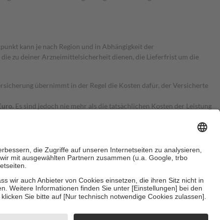
itpunkt kann je nach Region und in Abhängigkeit der
 zu deiner Arzneimittelsicherheit dienen, die Lieferfrist um die
ersicherung übernimmt in der Regel die Kosten dafür, der Versicherte
Euro.
Es sind jedoch nie mehr als die tatsächlichen Kosten der Leistung
e Zuzahlungen
an bei:
herzustellen, dass es sich um echte Bewertungen handelt. Mehr