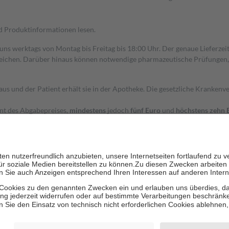
nd Produktinformationen lesen.
 uns werktags von Montag bis Freitag bis 18:00 Uhr. Der genaue Lieferze
ichen. Darüber hinaus können notwendige pharmazeutische Prüfungen, die
aus und der Patient erhält sie in der Apotheke. Die gesetzliche Krankenv
ent des Abgabepreises,
mindestens
jedoch
fünf Euro
und
höchstens zehn 
zehn Prozent der Kosten sowie zehn Euro je Verordnung.
rken und die besondere Stellung der Familie zu unterstützen, fallen
kein
 Ausnahme der Fahrkosten
 getragen werden
holung von Bewertungen. Trusted Shops hat Maßnahmen getroffen, um sic
cles/4419944605341