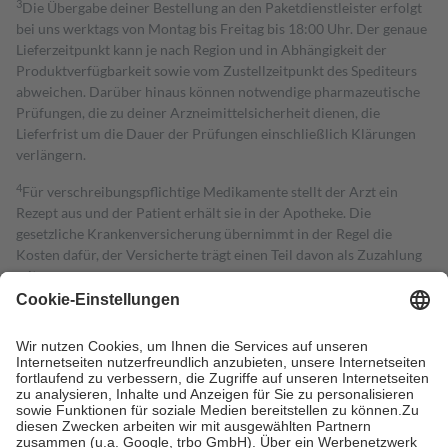
3
Die Übergabe deiner Bestellung an den Paketdienstleister erfolgt
bei uns werktags von Montag bis Freitag bis 18:00 Uhr. Der genaue
Lieferzeitpunkt kann je nach Region und in Abhängigkeit der
Produktverfügbarkeit sowie vom Zustellzeitpunkt des Spediteurs
abweichen. Darüber hinaus können notwendige pharmazeutische
Prüfungen, die zu deiner Arzneimittelsicherheit dienen, die
Lieferfrist um die Dauer der Prüfungen einschließlich Klärungen
verlängern.
4
Für verschreibungspflichtige Medikamente stellt der Arzt ein
Rezept aus und der Patient erhält sie in der Apotheke. Die
gesetzliche Krankenversicherung übernimmt in der Regel die
Kosten dafür, der Versicherte trägt einen Teil davon als Zuzahlung
mit.
Grundsätzlich leisten Mitglieder Zuzahlungen in Höhe von zehn
Prozent des Abgabepreises,
mindestens
jedoch
fünf Euro
und
höchstens zehn Euro.
Es sind jedoch nie mehr als die tatsächlichen
Kosten der Leistung zu entrichten.
Diese Regeln gelten grundsätzlich auch für Online-Apotheken.
Bei Heilmitteln und häuslicher Krankenpflege beträgt die
Zuzahlung zehn Prozent der Kosten sowie zehn Euro je
Verordnung.