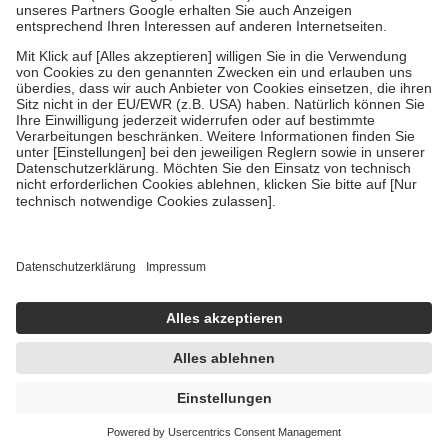
Um das Engagement der Versicherten für ihre eigene Gesundheit zu
stärken und die besondere Stellung der Familie zu unterstützen,
fallen
keine Zuzahlungen
an bei:
• Kindern und Jugendlichen bis zum vollendeten 18. Lebensjahr
mit Ausnahme der Fahrkosten
• Untersuchungen zur Vorsorge und Früherkennung, die von der
GKV getragen werden
• empfohlenen Schutzimpfungen
• Harn- und Blutteststreifen
Wir nutzen Trusted Shops als unabhängigen Dienstleister für die
Einholung von Bewertungen. Trusted Shops hat Maßnahmen
getroffen, um sicherzustellen, dass es sich um echte Bewertungen
handelt. Mehr Informationen findest du hier:
https://help.etrusted.com/hc/de/articles/4419944605341
Einige Bilder und Inhalte wurden unter Zuhilfenahme künstlicher
Intelligenz erstellt.
UVP:
10,00 €
9,43 €