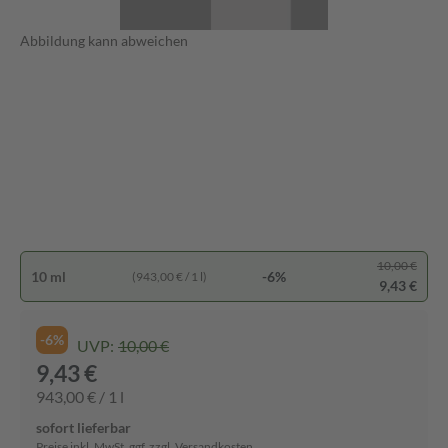
Abbildung kann abweichen
10,00 €
10 ml
-6%
(943,00 € / 1 l)
9,43 €
-6%
UVP:
10,00 €
9,43 €
943,00 € / 1 l
sofort lieferbar
Preise inkl. MwSt. ggf. zzgl. Versandkosten