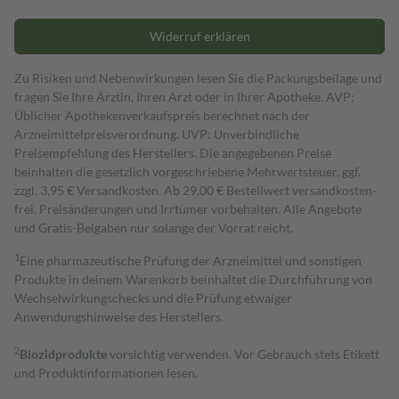
Widerruf erklären
Zu Risiken und Nebenwirkungen lesen Sie die Packungsbeilage und
fragen Sie Ihre Ärztin, Ihren Arzt oder in Ihrer Apotheke. AVP:
Üblicher Apothekenverkaufspreis berechnet nach der
Arzneimittelpreisverordnung. UVP: Unverbindliche
Preisempfehlung des Herstellers. Die angegebenen Preise
beinhalten die gesetzlich vorgeschriebene Mehrwertsteuer, ggf.
zzgl. 3,95 € Versandkosten. Ab 29,00 € Bestell­wert versand­kosten­
frei. Preisänderungen und Irrtümer vorbehalten. Alle Angebote
und Gratis-Beigaben nur solange der Vorrat reicht.
1
Eine pharmazeutische Prüfung der Arzneimittel und sonstigen
Produkte in deinem Warenkorb beinhaltet die Durchführung von
Wechselwirkungschecks und die Prüfung etwaiger
Anwendungshinweise des Herstellers.
2
Biozidprodukte
vorsichtig verwenden. Vor Gebrauch stets Etikett
und Produktinformationen lesen.